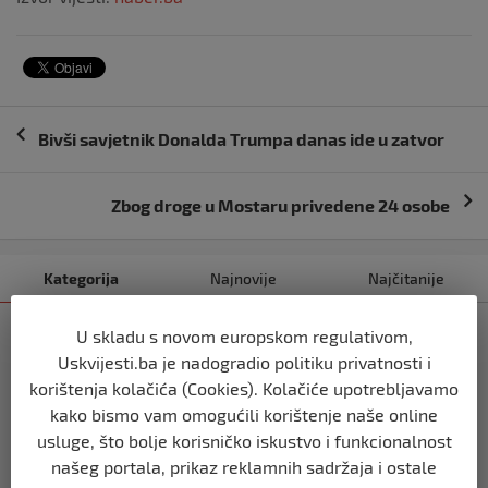
Navigacija
Bivši savjetnik Donalda Trumpa danas ide u zatvor
objava
Zbog droge u Mostaru privedene 24 osobe
Kategorija
Najnovije
Najčitanije
SVIJET
U skladu s novom europskom regulativom,
Italijanski kapetan iz flotile za Gazu
Uskvijesti.ba je nadogradio politiku privatnosti i
primio islam nakon što su izraelske
korištenja kolačića (Cookies). Kolačiće upotrebljavamo
snage prekinule molitvu njegove
kako bismo vam omogućili korištenje naše online
posade
usluge, što bolje korisničko iskustvo i funkcionalnost
prije 10 mjeseci
našeg portala, prikaz reklamnih sadržaja i ostale