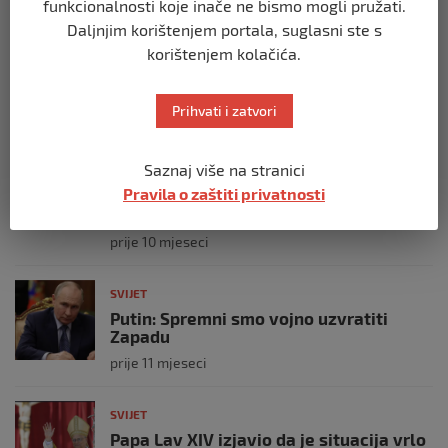
funkcionalnosti koje inače ne bismo mogli pružati.
SVIJET
Daljnjim korištenjem portala, suglasni ste s
Brod “Mikeno” probio izraelsku blokadu
korištenjem kolačića.
i uplovio u Gazu – kapetan iz Sarajeva
vijori zastavu BiH
prije 10 mjeseci
Prihvati i zatvori
SVIJET
Saznaj više na stranici
Opsadno stanje u Münchenu, odjeknulo
Pravila o zaštiti privatnosti
nekoliko eksplozija: Ima žrtava,
policijske snage na terenu
prije 10 mjeseci
SVIJET
Putin: Spremni smo vojno uzvratiti
Zapadu
prije 11 mjeseci
SVIJET
Papa Lav XIV izjavio da je situacija vrlo