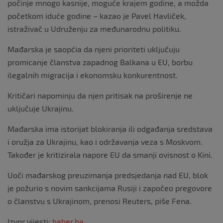
počinje mnogo kasnije, moguće krajem godine, a možda
početkom iduće godine – kazao je Pavel Havliček,
istraživač u Udruženju za međunarodnu politiku.
Mađarska je saopćia da njeni prioriteti uključuju
promicanje članstva zapadnog Balkana u EU, borbu
ilegalnih migracija i ekonomsku konkurentnost.
Kritičari napominju da njen pritisak na proširenje ne
uključuje Ukrajinu.
Mađarska ima istorijat blokiranja ili odgađanja sredstava
i oružja za Ukrajinu, kao i održavanja veza s Moskvom.
Također je kritizirala napore EU da smanji ovisnost o Kini.
Uoči mađarskog preuzimanja predsjedanja nad EU, blok
je požurio s novim sankcijama Rusiji i započeo pregovore
o članstvu s Ukrajinom, prenosi Reuters, piše Fena.
Izvor vijesti:
haber.ba