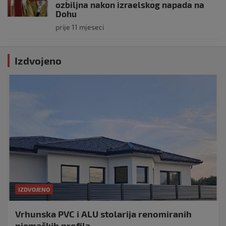
ozbiljna nakon izraelskog napada na
Dohu
prije 11 mjeseci
Izdvojeno
IZDVOJENO
Vrhunska PVC i ALU stolarija renomiranih
njemačkih profila