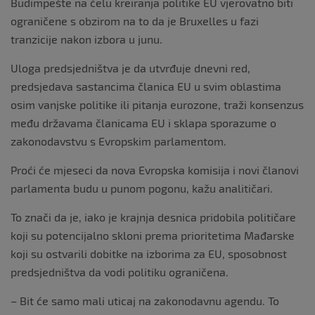
Budimpešte na čelu kreiranja politike EU vjerovatno biti
ograničene s obzirom na to da je Bruxelles u fazi
tranzicije nakon izbora u junu.
Uloga predsjedništva je da utvrđuje dnevni red,
predsjedava sastancima članica EU u svim oblastima
osim vanjske politike ili pitanja eurozone, traži konsenzus
među državama članicama EU i sklapa sporazume o
zakonodavstvu s Evropskim parlamentom.
Proći će mjeseci da nova Evropska komisija i novi članovi
parlamenta budu u punom pogonu, kažu analitičari.
To znači da je, iako je krajnja desnica pridobila političare
koji su potencijalno skloni prema prioritetima Mađarske
koji su ostvarili dobitke na izborima za EU, sposobnost
predsjedništva da vodi politiku ograničena.
– Bit će samo mali uticaj na zakonodavnu agendu. To