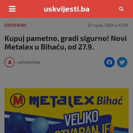
uskvijesti.ba
Skip
to
IZDVOJENO
21 rujna, 2024 u 13:58
content
Kupuj pametno, gradi sigurno! Novi
Metalex u Bihaću, od 27.9.
F
T
uskvijesti.ba
a
c
i
e
e
b
o
o
k