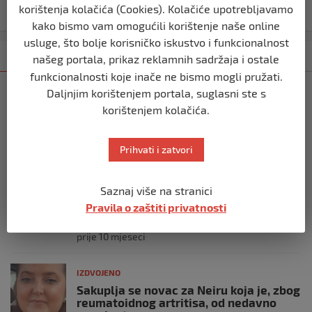
korištenja kolačića (Cookies). Kolačiće upotrebljavamo
Altun: Hitno zaustaviti izraelski masakr u Pojasu Gaze
kako bismo vam omogućili korištenje naše online
usluge, što bolje korisničko iskustvo i funkcionalnost
Kategorija
Najnovije
Najčitanije
našeg portala, prikaz reklamnih sadržaja i ostale
funkcionalnosti koje inače ne bismo mogli pružati.
IZDVOJENO
Daljnjim korištenjem portala, suglasni ste s
Vrhunska PVC i ALU stolarija
korištenjem kolačića.
renomiranih njemačkih profila
prije 3 mjeseca
Prihvati i zatvori
IZDVOJENO
Saznaj više na stranici
Mještanka Gornjih Ćoralića, Nudžejma
Ćoralić, treba našu pomoć u teškoj
Pravila o zaštiti privatnosti
životnoj bitci
prije 10 mjeseci
IZDVOJENO
Sakuplja se novac za Neiru koja je, zbog
reumatoidnog artritisa, od nedavno