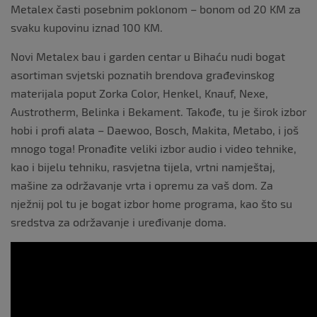
Metalex časti posebnim poklonom – bonom od 20 KM za
svaku kupovinu iznad 100 KM.
Novi Metalex bau i garden centar u Bihaću nudi bogat
asortiman svjetski poznatih brendova građevinskog
materijala poput
Zorka Color,
Henkel, Knauf, Nexe,
Austrotherm, Belinka i Bekament. Takođe, tu je širok izbor
hobi i profi alata –
Daewoo,
Bosch, Makita, Metabo, i još
mnogo toga! Pronađite
veliki izbor audio i video tehnike,
kao i
bijelu tehniku, rasvjetna tijela, vrtni namještaj,
mašine za održavanje vrta i opremu za vaš dom
. Za
nježni
j
pol tu je bogat izbor home programa, kao što su
sredstva za održavanje i uređivanje doma.