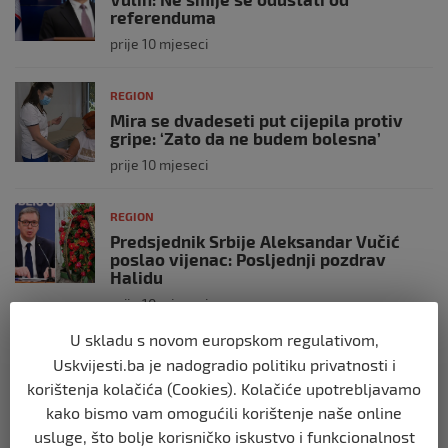
referenduma
prije 10 mjeseci
REGION
Mira se dvadeseti put cijepila protiv
gripe: ‘Zato da ne budem bolesna’
prije 10 mjeseci
REGION
Predsjednik Srbije Aleksandar Vučić
poslao vijenac: Posljednji pozdrav
Halidu
prije 10 mjeseci
U skladu s novom europskom regulativom,
REGION
Uskvijesti.ba je nadogradio politiku privatnosti i
Koza ogrebala dijete u zoološkom vrtu,
korištenja kolačića (Cookies). Kolačiće upotrebljavamo
roditelji zvali hitnu i policiju: “Došli su
kako bismo vam omogućili korištenje naše online
uhapsiti kozu”
usluge, što bolje korisničko iskustvo i funkcionalnost
prije 10 mjeseci