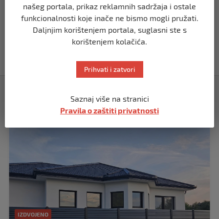
našeg portala, prikaz reklamnih sadržaja i ostale
funkcionalnosti koje inače ne bismo mogli pružati.
REGION
Daljnjim korištenjem portala, suglasni ste s
Vučić dramatično: “Biće rata, Vojska
korištenjem kolačića.
Srbije je spremna”
prije 10 mjeseci
Prihvati i zatvori
Izdvojeno
Saznaj više na stranici
Pravila o zaštiti privatnosti
IZDVOJENO