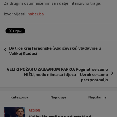
Za drugim osumnjičenim se i dalje intenzivno traga.
Izvor vijesti:
haber.ba
Navigacija
Da li će kraj faraonske (Abdićevske) vladavine u
objava
Velikoj Kladuši
VELIKI POŽAR U ZABAVNOM PARKU: Poginuli se samo
NIŽU, među njima su i djeca – Uzrok se samo
pretpostavlja
Kategorija
Najnovije
Najčitanije
REGION
Vulin: Ne smije se odustati od