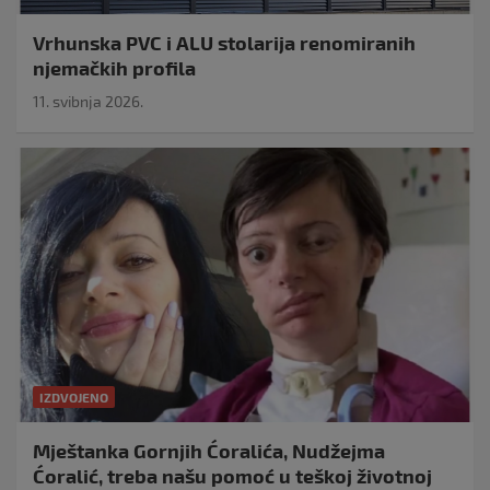
Vrhunska PVC i ALU stolarija renomiranih
njemačkih profila
11. svibnja 2026.
IZDVOJENO
Mještanka Gornjih Ćoralića, Nudžejma
Ćoralić, treba našu pomoć u teškoj životnoj