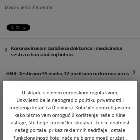
Izvor vijesti: haber.ba
Navigacija
Koronavirusom zaražena doktorica i medicinska
objava
sestra u banjalučkoj bolnici
HNK: Testirano 35 osoba, 12 pozitivno na korona virus
U skladu s novom europskom regulativom,
Kategorija
Najnovije
Najčitanije
Uskvijesti.ba je nadogradio politiku privatnosti i
korištenja kolačića (Cookies). Kolačiće upotrebljavamo
BIH
kako bismo vam omogućili korištenje naše online
Ravnopravnost da — politička
usluge, što bolje korisničko iskustvo i funkcionalnost
manipulacija ne
našeg portala, prikaz reklamnih sadržaja i ostale
prije 2 mjeseca
funkcionalnosti koje inače ne bismo mogli pružati.