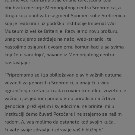
obuhvata mezarje Memorijalnog centra Srebrenica, a
druga koja obuhvata segment Spomen sobe Srebrenica
koji je realiziran uz podršku institucije Imperial War
Museum iz Velike Britanije. Razvijamo novu brošuru,
unapređujemo sadržaje na našoj web-stranici, te
nastojimo osigurati dvosmjernu komunikaciju sa svima
koji žele saradnju“, navode iz Memorijalnog centra i
nastavljaju:
“Pripremamo se i za obilježavanje svih važnih datuma
vezanih za genocid u Srebrenici, a imajući u vidu
ograničenja kretanja i rada u ovom trenutku. Izuzetno je
važno, i još jednom poručujemo porodicama žrtava
genocida, preživjelim i svjedocima: ne brinite, mi u
instituciji ćemo čuvati Potočare i ne stajemo sa našim
radom. A, vas molimo da ostanete kod svojih kuća,
čuvate svoje zdravlje i zdravlje vaših bližnjih.“