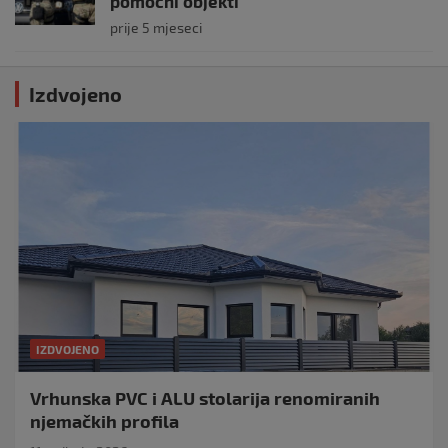
pomoćni objekti
prije 5 mjeseci
Izdvojeno
IZDVOJENO
Vrhunska PVC i ALU stolarija renomiranih
njemačkih profila