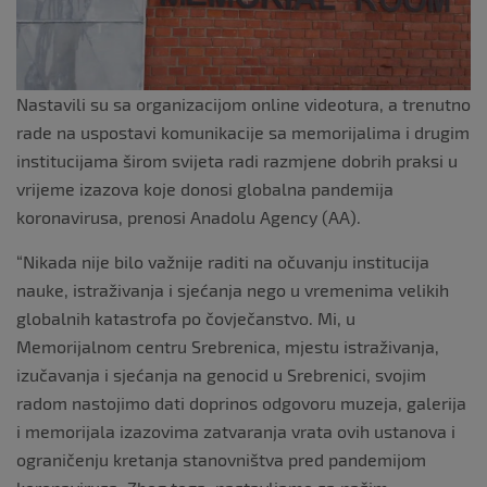
k
Nastavili su sa organizacijom online videotura, a trenutno
rade na uspostavi komunikacije sa memorijalima i drugim
institucijama širom svijeta radi razmjene dobrih praksi u
vrijeme izazova koje donosi globalna pandemija
koronavirusa, prenosi Anadolu Agency (AA).
“Nikada nije bilo važnije raditi na očuvanju institucija
nauke, istraživanja i sjećanja nego u vremenima velikih
globalnih katastrofa po čovječanstvo. Mi, u
Memorijalnom centru Srebrenica, mjestu istraživanja,
izučavanja i sjećanja na genocid u Srebrenici, svojim
radom nastojimo dati doprinos odgovoru muzeja, galerija
i memorijala izazovima zatvaranja vrata ovih ustanova i
ograničenju kretanja stanovništva pred pandemijom