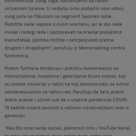
koronavirusa. Zbog toga, nastavljamo sa našim
virtuelnim turama. U nedjelju smo podijelili novi video,
ovog puta sa fokusom na segment Spomen sobe.
Podržite naše napore u ovom vremenu, jer je dio naše
misije i našeg rada i upozoravati na krajnje posljedice
ksenofobije, politika mržnje i netrpeljivosti prema
drugom i drugačijem“, poručuju iz Memorijalnog centra
Srebrenica.
Putem Twittera ohrabruju i pokreću komunikaciju sa
memorijalima, muzejima i galerijama širom svijeta, koji
su unijele inovacije u način na koji komuniciraju sa svima
zainteresovanim za njihov rad. Poručuju da žele pratiti
dobre prakse i učiniti sve da u vrijeme pandemije COVID-
19 zadrže svijest javnosti o važnom istraživačkom radu o
genocidu.
“Kao što smo ranije kazali, pokrenuli smo i YouTube kanal,
te smo već realizirali dvije online ture, jedna koja