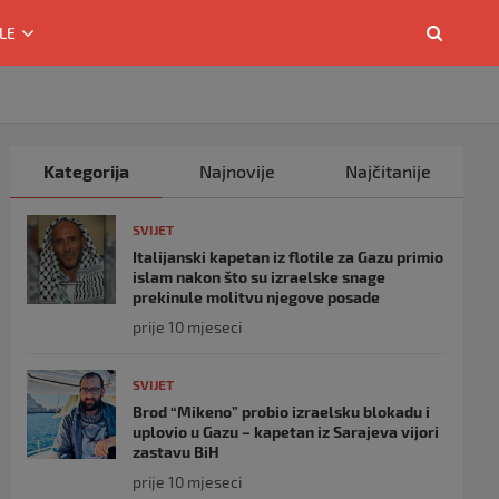
LE
Kategorija
Najnovije
Najčitanije
SVIJET
Italijanski kapetan iz flotile za Gazu primio
islam nakon što su izraelske snage
prekinule molitvu njegove posade
prije 10 mjeseci
SVIJET
Brod “Mikeno” probio izraelsku blokadu i
uplovio u Gazu – kapetan iz Sarajeva vijori
zastavu BiH
prije 10 mjeseci