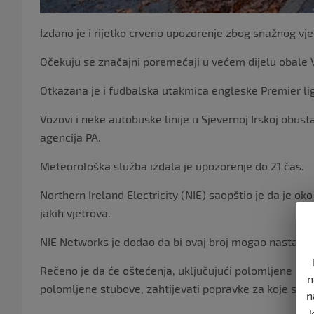
Izdano je i rijetko crveno upozorenje zbog snažnog vjet
Očekuju se značajni poremećaji u većem dijelu obale 
Otkazana je i fudbalska utakmica engleske Premier li
Vozovi i neke autobuske linije u Sjevernoj Irskoj obust
agencija PA.
Meteorološka služba izdala je upozorenje do 21 čas.
Northern Ireland Electricity (NIE) saopštio je da je ok
jakih vjetrova.
NIE Networks je dodao da bi ovaj broj mogao nastaviti
Rečeno je da će oštećenja, uključujući polomljene n
n
polomljene stubove, zahtijevati popravke za koje se oč
n