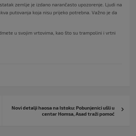
ostatak zemlje je izdano narančasto upozorenje. Ljudi na
kakva putovanja koja nisu prijeko potrebna. Važno je da
mete u svojim vrtovima, kao što su trampolini i vrtni
Novi detalji haosa na Istoku: Pobunjenici ušli u
centar Homsa, Asad traži pomoć