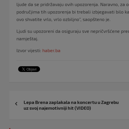
ljude da se pridržavaju ovih upozorenja. Naravno, za 
područjima tih upozorenja bi trebali izbjegavati bilo 
ovo shvatite vrlo, vrlo ozbiljno”, saopšteno je.
Ljudi su upozoreni da osiguraju sve nepričvršćene pred
namještaj.
Izvor vijesti:
haber.ba
Navigacija
Lepa Brena zaplakala na koncertu u Zagrebu
objava
uz svoj najemotivniji hit (VIDEO)