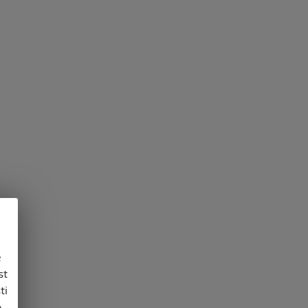
e
st
ti
,