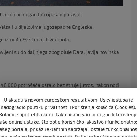
ra koji bi mogao biti opasan po život.
Velsa i u dijelovima jugozapadne Engleske.
ge između Evertona i Liverpoola.
avljeni su do daljnjega zbog oluje Dara, javlja novinska
o 46.000 potrošača ostalo bez struje jutros, nakon noći
U skladu s novom europskom regulativom, Uskvijesti.ba je
 rasti tokom dana.
nadogradio politiku privatnosti i korištenja kolačića (Cookies).
Kolačiće upotrebljavamo kako bismo vam omogućili korištenj
adzemne dalekovode, oborena stabla preko vodova i
aše online usluge, što bolje korisničko iskustvo i funkcionalno
ekuje da će se nastaviti sutra.
ašeg portala, prikaz reklamnih sadržaja i ostale funkcionalnos
koje inače ne bismo mogli pružati. Daljnjim korištenjem portala