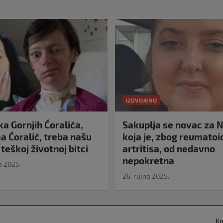
IZDVOJENO
a Gornjih Ćoralića,
Sakuplja se novac za N
 Ćoralić, treba našu
koja je, zbog reumato
teškoj životnoj bitci
artritisa, od nedavno
nepokretna
a 2025.
26. rujna 2025.
Ko