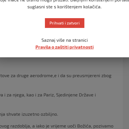
cea za Sky News.
suglasni ste s korištenjem kolačića.
 ljudi, s nestankom struje, krhotinama i visokim
Prihvati i zatvori
anije će biti pogođena ovom olujom u sljedeća 24 sata,
Saznaj više na stranici
Pravila o zaštiti privatnosti
gnozu i upozorenja.
letove za druge aerodrome,e i da su preusmjereni zbog
 i za njega, kao i za Pariz, Sjedinjene Države i
nja shvate izuzetno ozbiljno.
vog razdoblja, a iako je vrijeme uoči Božića, pozivamo