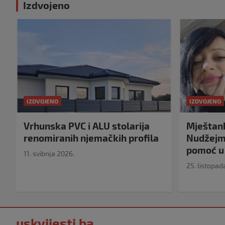
Izdvojeno
IZDVOJENO
IZDVOJENO
Vrhunska PVC i ALU stolarija
Mještank
renomiranih njemačkih profila
Nudžejma
pomoć u 
11. svibnja 2026.
25. listopad
uskvijesti.ba