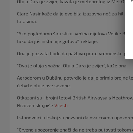
Oluja Dara je zvijer, kazala je meteorolog iz Met Offi
Clare Nasir kaže da je ovo bila izazovna noć za hiljade
talasima.
“Ako pogledamo širu sliku, većina dijelova Velike Brit
tako da još ništa nije gotovo”, rekla je.
Ona je pozvala ljude da pažljivo prate vremensku pro
“Ova je oluja snažna. Oluja Dara je zvijer”, kaže ona.
Aerodorom u Dublinu potvrdio je da je primio brojne 
četvrte oluje ove sezone.
Otkazani su i brojni letovi British Airwaysa s Heathrowa
Nizozemsku,piše
Vijesti
I stanovnici u Irskoj su pozvani da ova crvena upozore
“Crveno upozorenje znači da ne treba putovati tokom o