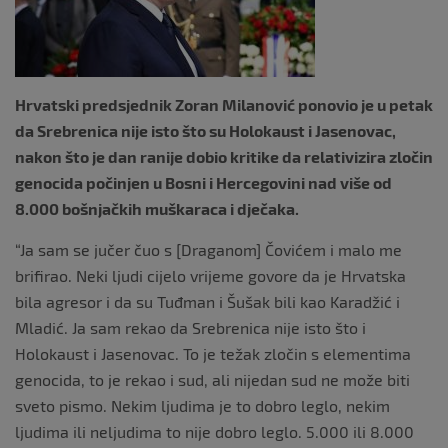
k
Hrvatski predsjednik Zoran Milanović ponovio je u petak
da Srebrenica nije isto što su Holokaust i Jasenovac,
nakon što je dan ranije dobio kritike da relativizira zločin
genocida počinjen u Bosni i Hercegovini nad više od
8.000 bošnjačkih muškaraca i dječaka.
“Ja sam se jučer čuo s [Draganom] Čovićem i malo me
brifirao. Neki ljudi cijelo vrijeme govore da je Hrvatska
bila agresor i da su Tuđman i Šušak bili kao Karadžić i
Mladić. Ja sam rekao da Srebrenica nije isto što i
Holokaust i Jasenovac. To je težak zločin s elementima
genocida, to je rekao i sud, ali nijedan sud ne može biti
sveto pismo. Nekim ljudima je to dobro leglo, nekim
ljudima ili neljudima to nije dobro leglo. 5.000 ili 8.000