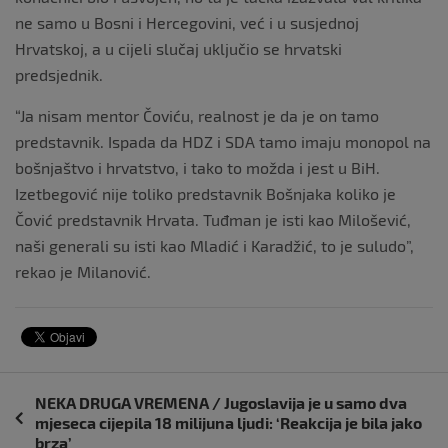
ne samo u Bosni i Hercegovini, već i u susjednoj
Hrvatskoj, a u cijeli slučaj uključio se hrvatski
predsjednik.
“Ja nisam mentor Čoviću, realnost je da je on tamo
predstavnik. Ispada da HDZ i SDA tamo imaju monopol na
bošnjaštvo i hrvatstvo, i tako to možda i jest u BiH.
Izetbegović nije toliko predstavnik Bošnjaka koliko je
Čović predstavnik Hrvata. Tuđman je isti kao Milošević,
naši generali su isti kao Mladić i Karadžić, to je suludo”,
rekao je Milanović.
Navigacija
NEKA DRUGA VREMENA / Jugoslavija je u samo dva
objava
mjeseca cijepila 18 milijuna ljudi: ‘Reakcija je bila jako
brza’