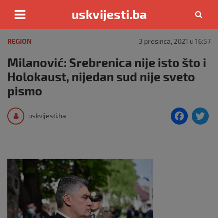
uskvijesti.ba
Skip
to
REGION
3 prosinca, 2021 u 16:57
content
Milanović: Srebrenica nije isto što i
Holokaust, nijedan sud nije sveto
pismo
F
T
uskvijesti.ba
a
c
i
e
e
b
o
o