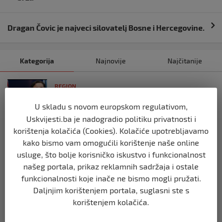
Dragan Čovic je najveci silovatelj Bosne i Hercegovine.
Kategorija
Najnovije
Najčitanije
REGION
Vulin: Ne smije se odustati od
U skladu s novom europskom regulativom,
referenduma
Uskvijesti.ba je nadogradio politiku privatnosti i
prije 10 mjeseci
korištenja kolačića (Cookies). Kolačiće upotrebljavamo
kako bismo vam omogućili korištenje naše online
REGION
usluge, što bolje korisničko iskustvo i funkcionalnost
Mira se dvadeseti put cijepila protiv
našeg portala, prikaz reklamnih sadržaja i ostale
gripe: ‘Zato da ne budem bolesna’
funkcionalnosti koje inače ne bismo mogli pružati.
prije 10 mjeseci
Daljnjim korištenjem portala, suglasni ste s
korištenjem kolačića.
REGION
Predsjednik Srbije Aleksandar Vučić