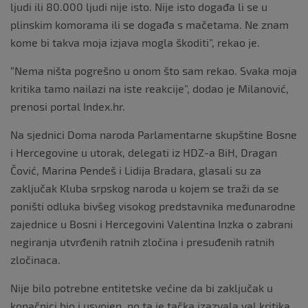
ljudi ili 80.000 ljudi nije isto. Nije isto događa li se u
plinskim komorama ili se događa s mačetama. Ne znam
kome bi takva moja izjava mogla škoditi”, rekao je.
“Nema ništa pogrešno u onom što sam rekao. Svaka moja
kritika tamo nailazi na iste reakcije”, dodao je Milanović,
prenosi portal Index.hr.
Na sjednici Doma naroda Parlamentarne skupštine Bosne
i Hercegovine u utorak, delegati iz HDZ-a BiH, Dragan
Čović, Marina Pendeš i Lidija Bradara, glasali su za
zaključak Kluba srpskog naroda u kojem se traži da se
poništi odluka bivšeg visokog predstavnika međunarodne
zajednice u Bosni i Hercegovini Valentina Inzka o zabrani
negiranja utvrđenih ratnih zločina i presuđenih ratnih
zločinaca.
Nije bilo potrebne entitetske većine da bi zaključak u
konačnici bio i usvojen, no ta je tačka izazvala val kritika