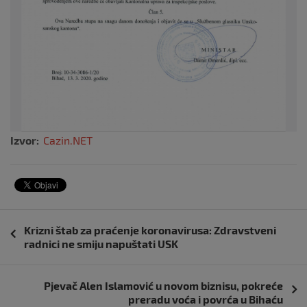
Izvor:
Cazin.NET
Navigacija
Krizni štab za praćenje koronavirusa: Zdravstveni
objava
radnici ne smiju napuštati USK
Pjevač Alen Islamović u novom biznisu, pokreće
preradu voća i povrća u Bihaću