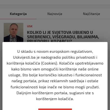
Kategorija
Najnovije
Najčitanije
USK
KOLIKO LI JE SVJETOVA UBIJENO U
SREBRENICI, VIŠEGRADU, BILJANIMA,
PRIJEDORU, KOZARCU?
prije 3 tjedna
U skladu s novom europskom regulativom,
Uskvijesti.ba je nadogradio politiku privatnosti i
USK
korištenja kolačića (Cookies). Kolačiće upotrebljavamo
ČLANOVI GO SDA BIHAĆ PRISUSTVOVALI
kako bismo vam omogućili korištenje naše online
OBILJEŽAVANJU 34. GODIŠNJICE ZLOČINA
usluge, što bolje korisničko iskustvo i funkcionalnost
U BILJANIMA
našeg portala, prikaz reklamnih sadržaja i ostale
prije 4 tjedna
funkcionalnosti koje inače ne bismo mogli pružati.
Daljnjim korištenjem portala, suglasni ste s
USK
korištenjem kolačića.
PLATE U JAVNOM SEKTORU, REGISTAR I
GRANICA IZMEĐU TRANSPARENTNOSTI I
JAVNOG LINČA