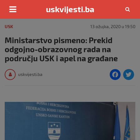
uskvijesti.ba
Skip
to
USK
13 ožujka, 2020 u 19:50
content
Ministarstvo pismeno: Prekid
odgojno-obrazovnog rada na
području USK i apel na građane
F
T
uskvijesti.ba
a
c
i
e
e
b
o
o