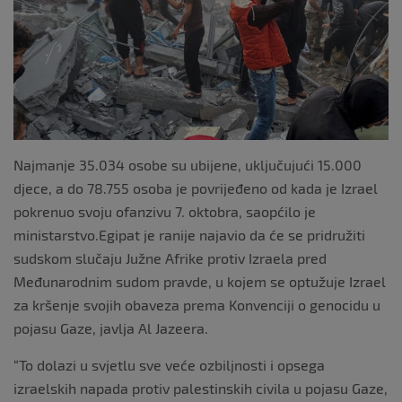
k
Najmanje 35.034 osobe su ubijene, uključujući 15.000
djece, a do 78.755 osoba je povrijeđeno od kada je Izrael
pokrenuo svoju ofanzivu 7. oktobra, saopćilo je
ministarstvo.Egipat je ranije najavio da će se pridružiti
sudskom slučaju Južne Afrike protiv Izraela pred
Međunarodnim sudom pravde, u kojem se optužuje Izrael
za kršenje svojih obaveza prema Konvenciji o genocidu u
pojasu Gaze, javlja Al Jazeera.
“To dolazi u svjetlu sve veće ozbiljnosti i opsega
izraelskih napada protiv palestinskih civila u pojasu Gaze,