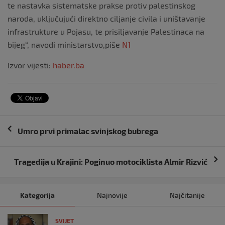
te nastavka sistematske prakse protiv palestinskog
naroda, uključujući direktno ciljanje civila i uništavanje
infrastrukture u Pojasu, te prisiljavanje Palestinaca na
bijeg“, navodi ministarstvo,piše
N1
Izvor vijesti:
haber.ba
Navigacija
Umro prvi primalac svinjskog bubrega
objava
Tragedija u Krajini: Poginuo motociklista Almir Rizvić
Kategorija
Najnovije
Najčitanije
SVIJET