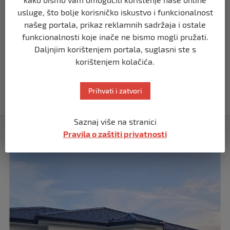
Putin: Spremni smo vojno uzvratiti
Zapadu
usluge, što bolje korisničko iskustvo i funkcionalnost
našeg portala, prikaz reklamnih sadržaja i ostale
prije 11 mjeseci
funkcionalnosti koje inače ne bismo mogli pružati.
Daljnjim korištenjem portala, suglasni ste s
SVIJET
korištenjem kolačića.
Papa Lav XIV izjavio da je situacija vrlo
ozbiljna nakon izraelskog napada na
Dohu
Prihvati i zatvori
prije 11 mjeseci
Saznaj više na stranici
Izdvojeno
Pravila o zaštiti privatnosti