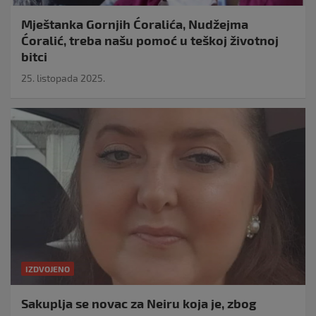
Mještanka Gornjih Ćoralića, Nudžejma
Ćoralić, treba našu pomoć u teškoj životnoj
bitci
25. listopada 2025.
IZDVOJENO
Sakuplja se novac za Neiru koja je, zbog