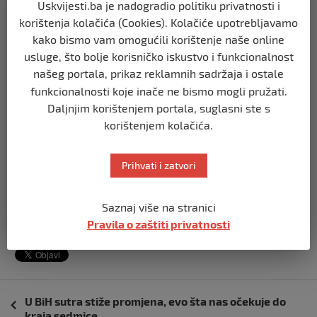
nade za svoj narod.
Uskvijesti.ba je nadogradio politiku privatnosti i
korištenja kolačića (Cookies). Kolačiće upotrebljavamo
– Pouzdanje je u Bogu, kao i nada, a porodice s više djece
kako bismo vam omogućili korištenje naše online
znak su Božje ljubavi. Onima koji bi me pitali za savjet
usluge, što bolje korisničko iskustvo i funkcionalnost
poručila bih samo neka puste da ih Božja riječ oblikuje,
našeg portala, prikaz reklamnih sadržaja i ostale
riječ koja nam poručuje: “Ne boj se, ja sam s tobom!” –
funkcionalnosti koje inače ne bismo mogli pružati.
poruke su vjere koje je s nama podijelila Lucija Batinić,
Daljnjim korištenjem portala, suglasni ste s
koja sa suprugom Paulom odlučno, s pouzdanjem u Boga,
korištenjem kolačića.
korača putem vjere i nade i za svoj hrvatski narod u
središnjoj Bosni. Putem koji je započeo u Vrbaskoj i
Prihvati i zatvori
Lašvanskoj, a završio u pitomoj Lepeničkoj dolini.
Saznaj više na stranici
Izvor vijesti:
haber.ba
Pravila o zaštiti privatnosti
Navigacija
U BiH sutra stiže promjena, evo šta nas očekuje do
objava
kraja sedmice