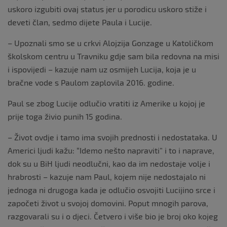
uskoro izgubiti ovaj status jer u porodicu uskoro stiže i
deveti član, sedmo dijete Paula i Lucije.
– Upoznali smo se u crkvi Alojzija Gonzage u Katoličkom
školskom centru u Travniku gdje sam bila redovna na misi
i ispovijedi – kazuje nam uz osmijeh Lucija, koja je u
bračne vode s Paulom zaplovila 2016. godine.
Paul se zbog Lucije odlučio vratiti iz Amerike u kojoj je
prije toga živio punih 15 godina.
– Život ovdje i tamo ima svojih prednosti i nedostataka. U
Americi ljudi kažu: “Idemo nešto napraviti” i to i naprave,
dok su u BiH ljudi neodlučni, kao da im nedostaje volje i
hrabrosti – kazuje nam Paul, kojem nije nedostajalo ni
jednoga ni drugoga kada je odlučio osvojiti Lucijino srce i
započeti život u svojoj domovini. Poput mnogih parova,
razgovarali su i o djeci. Četvero i više bio je broj oko kojeg