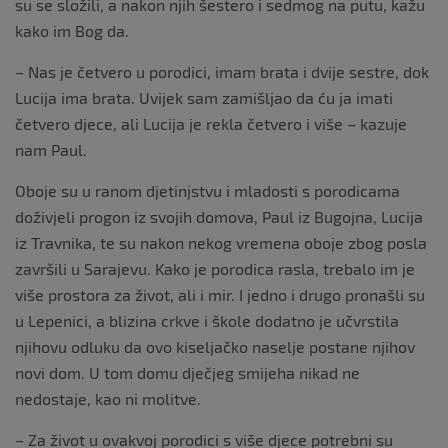
su se složili, a nakon njih šestero i sedmog na putu, kažu
kako im Bog da.
– Nas je četvero u porodici, imam brata i dvije sestre, dok
Lucija ima brata. Uvijek sam zamišljao da ću ja imati
četvero djece, ali Lucija je rekla četvero i više – kazuje
nam Paul.
Oboje su u ranom djetinjstvu i mladosti s porodicama
doživjeli progon iz svojih domova, Paul iz Bugojna, Lucija
iz Travnika, te su nakon nekog vremena oboje zbog posla
završili u Sarajevu. Kako je porodica rasla, trebalo im je
više prostora za život, ali i mir. I jedno i drugo pronašli su
u Lepenici, a blizina crkve i škole dodatno je učvrstila
njihovu odluku da ovo kiseljačko naselje postane njihov
novi dom. U tom domu dječjeg smijeha nikad ne
nedostaje, kao ni molitve.
– Za život u ovakvoj porodici s više djece potrebni su