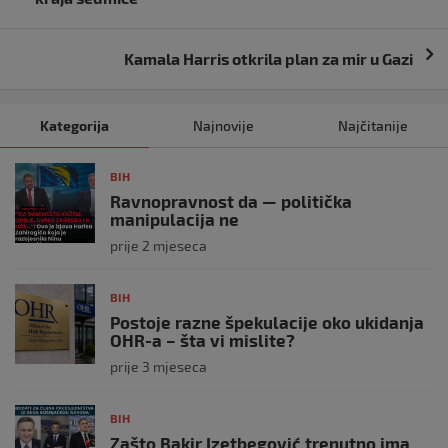
Kamala Harris otkrila plan za mir u Gazi
Kategorija
Najnovije
Najčitanije
BIH
Ravnopravnost da — politička
manipulacija ne
prije 2 mjeseca
BIH
Postoje razne špekulacije oko ukidanja
OHR-a – šta vi mislite?
prije 3 mjeseca
BIH
Zašto Bakir Izetbegović trenutno ima