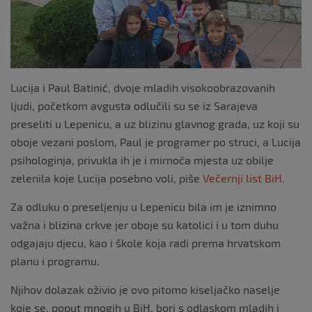
k
Lucija i Paul Batinić, dvoje mladih visokoobrazovanih
ljudi, početkom avgusta odlučili su se iz Sarajeva
preseliti u Lepenicu, a uz blizinu glavnog grada, uz koji su
oboje vezani poslom, Paul je programer po struci, a Lucija
psihologinja, privukla ih je i mirnoća mjesta uz obilje
zelenila koje Lucija posebno voli, piše
Večernji list BiH
.
Za odluku o preseljenju u Lepenicu bila im je iznimno
važna i blizina crkve jer oboje su katolici i u tom duhu
odgajaju djecu, kao i škole koja radi prema hrvatskom
planu i programu.
Njihov dolazak oživio je ovo pitomo kiseljačko naselje
koje se, poput mnogih u BiH, bori s odlaskom mladih i