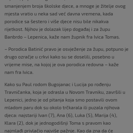
smanjenjem broja školske djece, a mnoge je žitelje ovog
mjesta vratio u neka sad već davna vremena, kada
porodice sa šestero i više djece nisu bile nikakva
rijetkost. Njihov je dolazak lijep događaj i za župu
Banbrdo – Lepenica, kaže nam župnik fra Ivica Tomas.
– Porodica Batinić pravo je osvježenje za župu, potpuno je
drugo ozračje u crkvi kako su se doselili, posebno u
vrijeme mise, na kojoj je ova porodica redovna – kaže
nam fra Ivica.
Kako su Paul rodom Bugojanac i Lucija po rođenju
Travničanka, koja je odrasla u Novom Travniku, završili u
Lepenici, jedno je od pitanja koja smo postavili ovom
mladom paru dok su okolo trčkarala ili puzala njihova
djeca: najstariji Ivan (7), Ana (6), Luka (5), Marija (4),
Klara (2), dok je jednogodišnji Toma s pravom kao
najmlađi privlačio najviše pažnje. Kao da zna da će