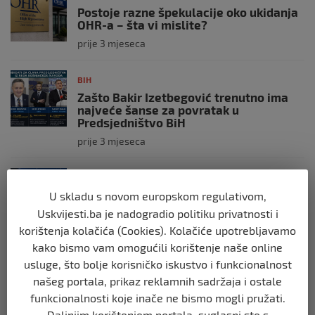
Postoje razne špekulacije oko ukidanja
OHR-a – šta vi mislite?
prije 3 mjeseca
BIH
Zašto Bakir Izetbegović trenutno ima
najveće šanse za povratak u
Predsjedništvo BiH
prije 3 mjeseca
BIH
Demantij Federalnog ministarstva
U skladu s novom europskom regulativom,
unutrašnjih poslova
Uskvijesti.ba je nadogradio politiku privatnosti i
prije 5 mjeseci
korištenja kolačića (Cookies). Kolačiće upotrebljavamo
kako bismo vam omogućili korištenje naše online
BIH
usluge, što bolje korisničko iskustvo i funkcionalnost
Akcija SIPA-e: Pretresaju se stambeni i
našeg portala, prikaz reklamnih sadržaja i ostale
pomoćni objekti
funkcionalnosti koje inače ne bismo mogli pružati.
prije 5 mjeseci
Daljnjim korištenjem portala, suglasni ste s