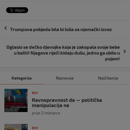
Navigacija
Trumpova pobjeda bila bi loša za njemački izvoz
objava
Oglasio se dečko djevojke koja je zakopala svoje bebe
u bašti! Njegove riječi kidaju dušu, jedno ga ubilo u
pojam!
Kategorija
Najnovije
Najčitanije
BIH
Ravnopravnost da — politička
manipulacija ne
prije 2 mjeseca
BIH