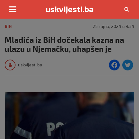
uskvijesti.ba
Skip
to
BIH
25 rujna, 2024 u 9:34
content
Mladića iz BiH dočekala kazna na
ulazu u Njemačku, uhapšen je
F
T
uskvijesti.ba
a
c
i
e
e
b
o
o
k