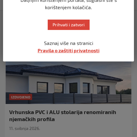
korištenjem kolačića.
Izdvojeno
Prihvati i zatvori
Saznaj više na stranici
Pravila o zaštiti privatnosti
IZDVOJENO
Vrhunska PVC i ALU stolarija renomiranih
njemačkih profila
11. svibnja 2026.