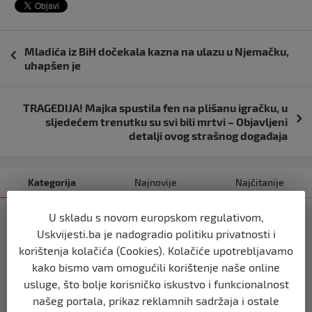
Navigacija
Mladića iz BiH dočekala kazna na ulazu u Njemačku,
objava
uhapšen je
TRAGEDIJA! Majka spustila fen na plišanu igračku, u
sljedećem trenutku su svi bili mrtvi – Objavljeni
detalji ovog strašnog događaja
Kategorija
Najnovije
Najčitanije
U skladu s novom europskom regulativom,
SVIJET
Uskvijesti.ba je nadogradio politiku privatnosti i
Italijanski kapetan iz flotile za Gazu
primio islam nakon što su izraelske
korištenja kolačića (Cookies). Kolačiće upotrebljavamo
snage prekinule molitvu njegove
kako bismo vam omogućili korištenje naše online
posade
usluge, što bolje korisničko iskustvo i funkcionalnost
prije 10 mjeseci
našeg portala, prikaz reklamnih sadržaja i ostale