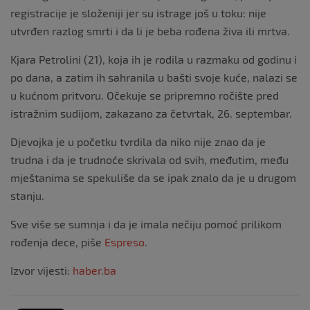
registracije je složeniji jer su istrage još u toku: nije
utvrđen razlog smrti i da li je beba rođena živa ili mrtva.
Kjara Petrolini (21), koja ih je rodila u razmaku od godinu i
po dana, a zatim ih sahranila u bašti svoje kuće, nalazi se
u kućnom pritvoru. Očekuje se pripremno ročište pred
istražnim sudijom, zakazano za četvrtak, 26. septembar.
Djevojka je u početku tvrdila da niko nije znao da je
trudna i da je trudnoće skrivala od svih, međutim, među
mještanima se spekuliše da se ipak znalo da je u drugom
stanju.
Sve više se sumnja i da je imala nečiju pomoć prilikom
rođenja dece, piše
Espreso
.
Izvor vijesti:
haber.ba