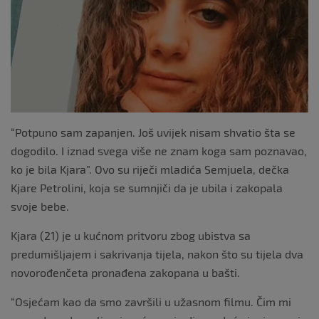
o
k
“Potpuno sam zapanjen. Još uvijek nisam shvatio šta se
dogodilo. I iznad svega više ne znam koga sam poznavao,
ko je bila Kjara”. Ovo su riječi mladića Semjuela, dečka
Kjare Petrolini, koja se sumnjiči da je ubila i zakopala
svoje bebe.
Kjara (21) je u kućnom pritvoru zbog ubistva sa
predumišljajem i sakrivanja tijela, nakon što su tijela dva
novorođenčeta pronađena zakopana u bašti.
“Osjećam kao da smo završili u užasnom filmu. Čim mi