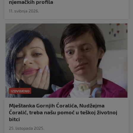
njemačkih profila
11. svibnja 2026.
IZDVOJENO
Mještanka Gornjih Ćoralića, Nudžejma
Ćoralić, treba našu pomoć u teškoj životnoj
bitci
25. listopada 2025.