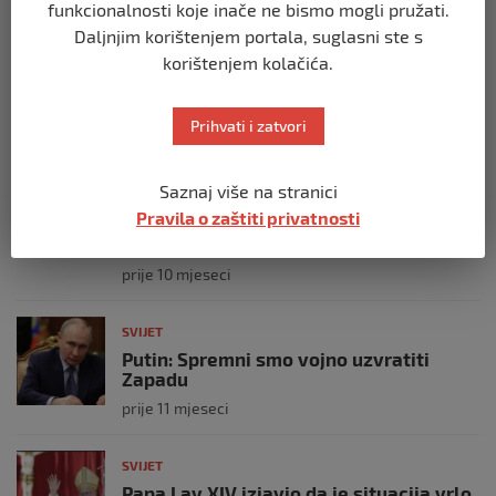
funkcionalnosti koje inače ne bismo mogli pružati.
SVIJET
Daljnjim korištenjem portala, suglasni ste s
Brod “Mikeno” probio izraelsku blokadu
korištenjem kolačića.
i uplovio u Gazu – kapetan iz Sarajeva
vijori zastavu BiH
prije 10 mjeseci
Prihvati i zatvori
SVIJET
Saznaj više na stranici
Opsadno stanje u Münchenu, odjeknulo
Pravila o zaštiti privatnosti
nekoliko eksplozija: Ima žrtava,
policijske snage na terenu
prije 10 mjeseci
SVIJET
Putin: Spremni smo vojno uzvratiti
Zapadu
prije 11 mjeseci
SVIJET
Papa Lav XIV izjavio da je situacija vrlo