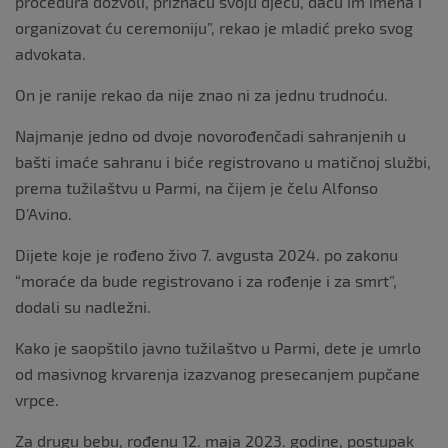
procedura dozvoli, priznaću svoju djecu, daću im imena i
organizovat ću ceremoniju”, rekao je mladić preko svog
advokata.
On je ranije rekao da nije znao ni za jednu trudnoću.
Najmanje jedno od dvoje novorođenčadi sahranjenih u
bašti imaće sahranu i biće registrovano u matičnoj službi,
prema tužilaštvu u Parmi, na čijem je čelu Alfonso
D’Avino.
Dijete koje je rođeno živo 7. avgusta 2024. po zakonu
“moraće da bude registrovano i za rođenje i za smrt”,
dodali su nadležni.
Kako je saopštilo javno tužilaštvo u Parmi, dete je umrlo
od masivnog krvarenja izazvanog presecanjem pupčane
vrpce.
Za drugu bebu, rođenu 12. maja 2023. godine, postupak