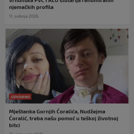
njemačkih profila
11. svibnja 2026.
IZDVOJENO
Mještanka Gornjih Ćoralića, Nudžejma
Ćoralić, treba našu pomoć u teškoj životnoj
bitci