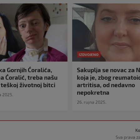
IZDVOJENO
a Gornjih Ćoralića,
Sakuplja se novac za N
 Ćoralić, treba našu
koja je, zbog reumato
teškoj životnoj bitci
artritisa, od nedavno
nepokretna
a 2025.
26. rujna 2025.
Ko
Sva prava z