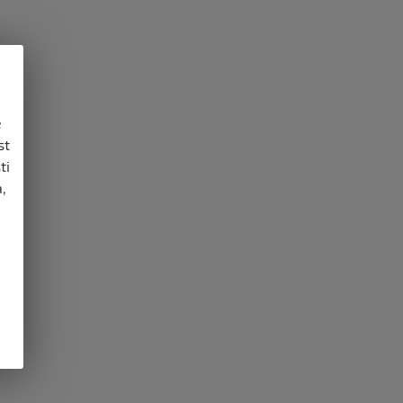
e
st
ti
,