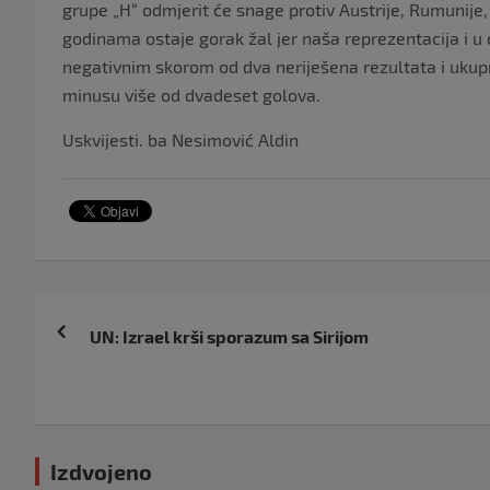
grupe „H“ odmjerit će snage protiv Austrije, Rumunije,
godinama ostaje gorak žal jer naša reprezentacija i u ov
negativnim skorom od dva neriješena rezultata i ukup
minusu više od dvadeset golova.
Uskvijesti. ba Nesimović Aldin
Navigacija
UN: Izrael krši sporazum sa Sirijom
objava
Izdvojeno