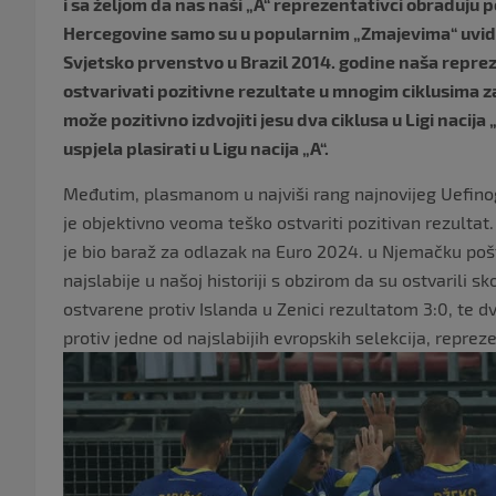
i sa željom da nas naši „A“ reprezentativci obraduju 
Hercegovine samo su u popularnim „Zmajevima“ uvidje
Svjetsko prvenstvo u Brazil 2014. godine naša reprez
ostvarivati pozitivne rezultate u mnogim ciklusima z
može pozitivno izdvojiti jesu dva ciklusa u Ligi nacij
uspjela plasirati u Ligu nacija „A“.
Međutim, plasmanom u najviši rang najnovijeg Uefinog
je objektivno veoma teško ostvariti pozitivan rezultat
je bio baraž za odlazak na Euro 2024. u Njemačku pošt
najslabije u našoj historiji s obzirom da su ostvarili 
ostvarene protiv Islanda u Zenici rezultatom 3:0, te 
protiv jedne od najslabijih evropskih selekcija, reprez