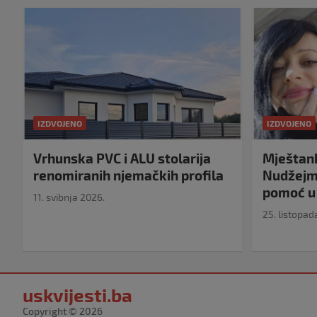
IZDVOJENO
IZDVOJENO
Vrhunska PVC i ALU stolarija
Mještank
renomiranih njemačkih profila
Nudžejma
pomoć u 
11. svibnja 2026.
25. listopad
uskvijesti.ba
Copyright © 2026