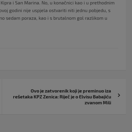
 Kipra i San Marina. No, u konačnici kao i u prethodnim
oj godini nije uspjela ostvariti niti jednu pobjedu, s
no sedam poraza, kao i s brutalnom gol razlikom u
Ovo je zatvorenik koji je preminuo iza
rešetaka KPZ Zenica: Riječ je o Elvisu Babajiću
zvanom Mili