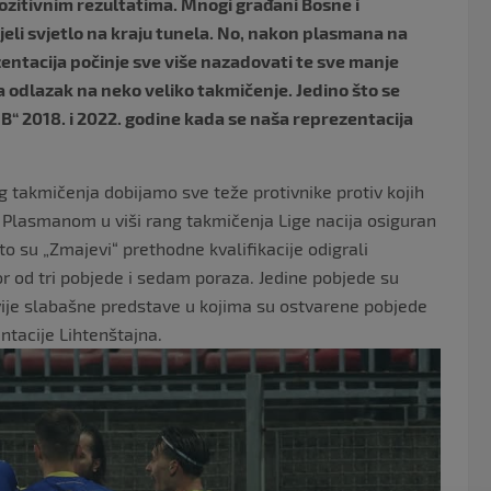
pozitivnim rezultatima. Mnogi građani Bosne i
li svjetlo na kraju tunela. No, nakon plasmana na
entacija počinje sve više nazadovati te sve manje
a odlazak na neko veliko takmičenje. Jedino što se
a „B“ 2018. i 2022. godine kada se naša reprezentacija
 takmičenja dobijamo sve teže protivnike protiv kojih
. Plasmanom u viši rang takmičenja Lige nacija osiguran
o su „Zmajevi“ prethodne kvalifikacije odigrali
skor od tri pobjede i sedam poraza. Jedine pobjede su
dvije slabašne predstave u kojima su ostvarene pobjede
entacije Lihtenštajna.