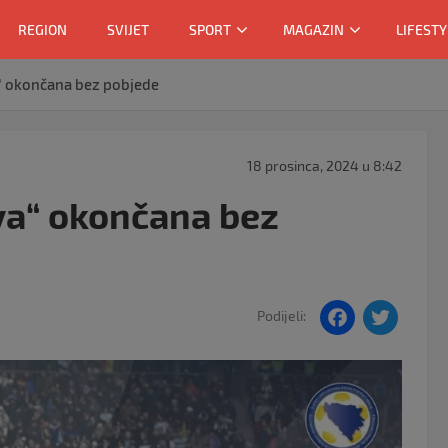
REGION
SVIJET
SPORT
MAGAZIN
LIFESTY
“ okončana bez pobjede
18 prosinca, 2024 u 8:42
a“ okončana bez
F
T
Podijeli:
a
w
c
itt
e
er
b