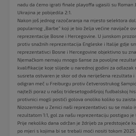
nadu da ćemo igrati finale playoffa ugasili su Roman
Ukrajina je pobijedila 2:1.
Nakon još jednog razočaranja na mjesto selektora do
popularnog „Barbe“ koji je bio želja većine navijače ov
reprezentacije Bosne i Hercegovine. U junskom prozoru
protiv snažnih reprezentacija Engleske i Italije gdje s
reprezentativci Bosne i Hercegovine objektivno su z
Njemačkom nemaju mnogo šanse za povoljne rezultate.
kvalifikacije koje slijede u narednoj godini za odlaza
susreta ostvaren je skor od dva neriješena rezultata i 
odigran meč u Freiburgu protiv četverostrukog šampio
najteži poraz u našoj tridesetogodišnjoj fudbalskoj his
protivnici mogli postići golova onoliko koliko su zaist
Nizozemske u Zenici naši reprezentativci su se malo is
rezultatom 1:1, gol za našu reprezentaciju postigao j
Prije nekoliko dana održan je ždrijeb za predstojeće kv
po mjeri s kojima bi se trebali moći nositi tokom 2025