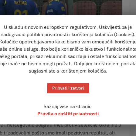
U skladu s novom europskom regulativom, Uskvijesti.ba je
nadogradio politiku privatnosti i korištenja kolačića (Cookies).
Kolačiće upotrebljavamo kako bismo vam omogućili korištenj
aše online usluge, što bolje korisničko iskustvo i funkcionalno
ašeg portala, prikaz reklamnih sadržaja i ostale funkcionalnos
koje inače ne bismo mogli pružati. Daljnjim korištenjem portala
suglasni ste s korištenjem kolačića.
Prihvati i zatvori
Saznaj više na stranici
Pravila o zaštiti privatnosti
e i Hercegovine odigrati meč protiv selekcije Ukrajine u
iti zadovoljni pošto smo imali pozitivan rezultat, ali