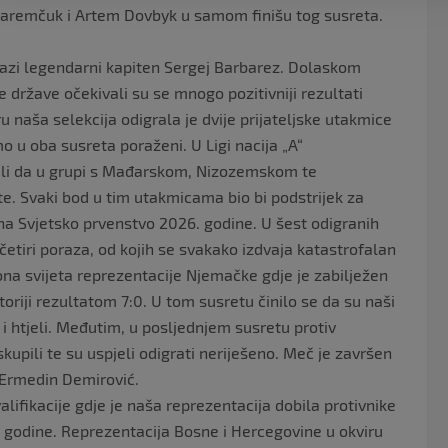
 Jaremčuk i Artem Dovbyk u samom finišu tog susreta.
lazi legendarni kapiten Sergej Barbarez. Dolaskom
e države očekivali su se mnogo pozitivniji rezultati
 naša selekcija odigrala je dvije prijateljske utakmice
mo u oba susreta poraženi. U Ligi nacija „A“
nali da u grupi s Mađarskom, Nizozemskom te
 Svaki bod u tim utakmicama bio bi podstrijek za
k na Svjetsko prvenstvo 2026. godine. U šest odigranih
četiri poraza, od kojih se svakako izdvaja katastrofalan
na svijeta reprezentacije Njemačke gdje je zabilježen
toriji rezultatom 7:0. U tom susretu činilo se da su naši
a i htjeli. Međutim, u posljednjem susretu protiv
kupili te su uspjeli odigrati neriješeno. Meč je završen
e Ermedin Demirović.
alifikacije gdje je naša reprezentacija dobila protivnike
. godine. Reprezentacija Bosne i Hercegovine u okviru