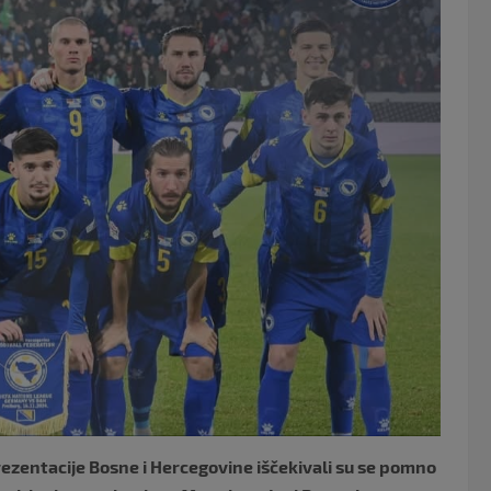
o
o
k
ezentacije Bosne i Hercegovine iščekivali su se pomno