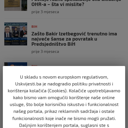
OHR-a – šta vi mislite?
prije 3 mjeseca
BIH
Zašto Bakir Izetbegović trenutno ima
najveće šanse za povratak u
Predsjedništvo BiH
prije 3 mjeseca
BIH
Demantij Federalnog ministarstva
U skladu s novom europskom regulativom,
unutrašnjih poslova
Uskvijesti.ba je nadogradio politiku privatnosti i
prije 5 mjeseci
korištenja kolačića (Cookies). Kolačiće upotrebljavamo
kako bismo vam omogućili korištenje naše online
BIH
usluge, što bolje korisničko iskustvo i funkcionalnost
Akcija SIPA-e: Pretresaju se stambeni i
našeg portala, prikaz reklamnih sadržaja i ostale
pomoćni objekti
funkcionalnosti koje inače ne bismo mogli pružati.
prije 5 mjeseci
Daljnjim korištenjem portala, suglasni ste s