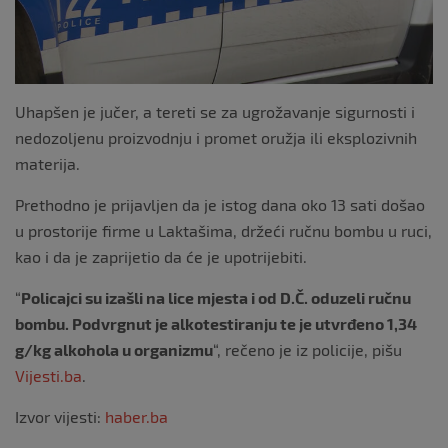
Uhapšen je jučer, a tereti se za ugrožavanje sigurnosti i
nedozoljenu proizvodnju i promet oružja ili eksplozivnih
materija.
Prethodno je prijavljen da je istog dana oko 13 sati došao
u prostorije firme u Laktašima, držeći ručnu bombu u ruci,
kao i da je zaprijetio da će je upotrijebiti.
“
Policajci su izašli na lice mjesta i od D.Č. oduzeli ručnu
bombu. Podvrgnut je alkotestiranju te je utvrđeno 1,34
g/kg alkohola u organizmu
“, rečeno je iz policije, pišu
Vijesti.ba
.
Izvor vijesti:
haber.ba