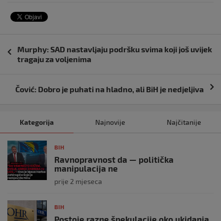
Navigacija
Murphy: SAD nastavljaju podršku svima koji još uvijek
objava
tragaju za voljenima
Čović: Dobro je puhati na hladno, ali BiH je nedjeljiva
Kategorija
Najnovije
Najčitanije
BIH
Ravnopravnost da — politička
manipulacija ne
prije 2 mjeseca
BIH
Postoje razne špekulacije oko ukidanja