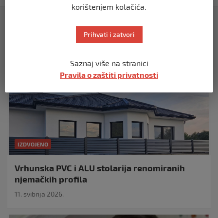
korištenjem kolačića.
Izdvojeno
Prihvati i zatvori
Saznaj više na stranici
Pravila o zaštiti privatnosti
IZDVOJENO
Vrhunska PVC i ALU stolarija renomiranih
njemačkih profila
11. svibnja 2026.