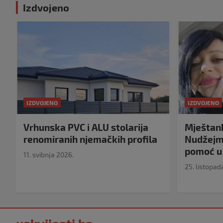
Izdvojeno
IZDVOJENO
IZDVOJENO
Vrhunska PVC i ALU stolarija
Mještank
renomiranih njemačkih profila
Nudžejma
pomoć u 
11. svibnja 2026.
25. listopad