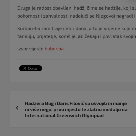
Druga je radost obavljeni hadž, čime se hadžije, koji su
pokornost i zahvalnost, nadajući se Njegovoj nagradi i
Kurban-bajram traje četiri dana, a to je vrijeme koje 
familiju, prijatelje, komšije, ali čekaju i povratak svoji
Izvor vijesti:
haber.ba
Navigacija
Hadzera Đug i Daris Filović su osvojili ni manje
objava
ni više nego, prvo mjesto te zlatnu medalju na
International Greenwich Olympiad