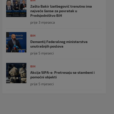
BIH
Zašto Bakir Izetbegović trenutno ima
najveće šanse za povratak u
Predsjedništvo BiH
prije 3 mjeseca
BIH
Demantij Federalnog ministarstva
unutrašnjih poslova
prije 5 mjeseci
BIH
Akcija SIPA-e: Pretresaju se stambeni i
pomoćni objekti
prije 5 mjeseci