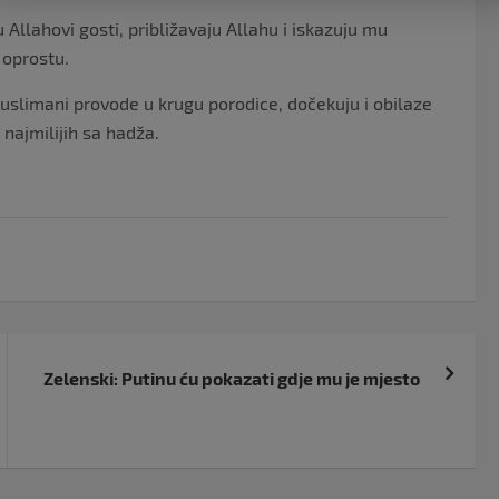
 Allahovi gosti, približavaju Allahu i iskazuju mu
 oprostu.
muslimani provode u krugu porodice, dočekuju i obilaze
h najmilijih sa hadža.
Zelenski: Putinu ću pokazati gdje mu je mjesto