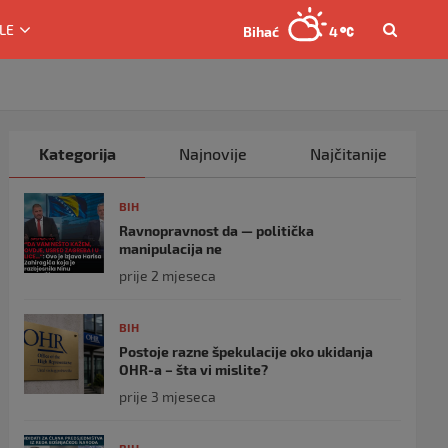
LE
Bihać
4
Kategorija
Najnovije
Najčitanije
BIH
Ravnopravnost da — politička
manipulacija ne
prije 2 mjeseca
BIH
Postoje razne špekulacije oko ukidanja
OHR-a – šta vi mislite?
prije 3 mjeseca