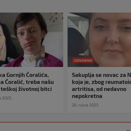
IZDVOJENO
a Gornjih Ćoralića,
Sakuplja se novac za N
 Ćoralić, treba našu
koja je, zbog reumato
teškoj životnoj bitci
artritisa, od nedavno
nepokretna
a 2025.
26. rujna 2025.