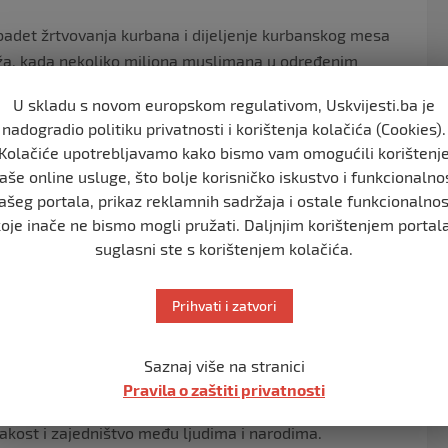
adet žrtvovanja kurbana i dijeljenje kurbanskog mesa
dža, kada nekoliko miliona muslimana u određenim
U skladu s novom europskom regulativom, Uskvijesti.ba je
obra. Danas milioni hadžija iz čitavog svijeta borave na
nadogradio politiku privatnosti i korištenja kolačića (Cookies).
Kolačiće upotrebljavamo kako bismo vam omogućili korištenj
 Arefatu, Allahov Poslanik, s.a.v.s., je rekao “Hadž je
aše online usluge, što bolje korisničko iskustvo i funkcionalno
ašeg portala, prikaz reklamnih sadržaja i ostale funkcionalnos
ovih a.s. sinova i na Ibrahimovu odanost Bogu. Za
koje inače ne bismo mogli pružati. Daljnjim korištenjem portala
sko meso se dijeli siromašnima, prijateljima,
suglasni ste s korištenjem kolačića.
Prihvati i zatvori
ana boravi u časnim mjestima Mekki i Medini kako bi
Bog propisuje i koji je dužan obaviti svaki musliman,
Saznaj više na stranici
.
Pravila o zaštiti privatnosti
vanje kurbana, time muslimani i praktično pokazuju
nakost i zajedništvo među ljudima i narodima.