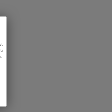
e
st
ti
,