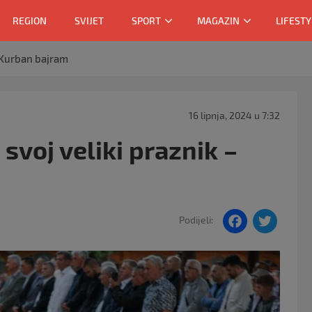
REGION
SVIJET
SPORT
MAGAZIN
LIFESTY
– Kurban bajram
16 lipnja, 2024 u 7:32
svoj veliki praznik –
F
T
Podijeli:
a
w
c
itt
e
er
b