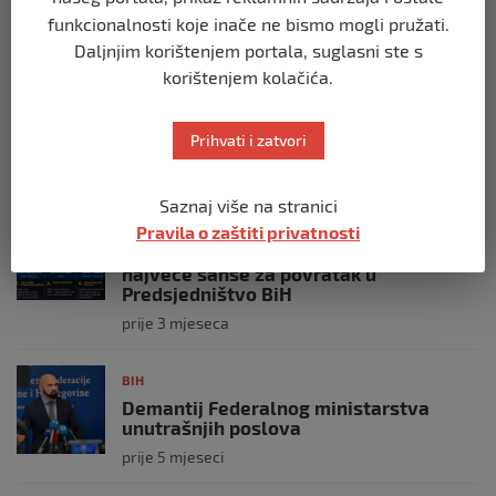
manipulacija ne
funkcionalnosti koje inače ne bismo mogli pružati.
prije 2 mjeseca
Daljnjim korištenjem portala, suglasni ste s
korištenjem kolačića.
BIH
Postoje razne špekulacije oko ukidanja
OHR-a – šta vi mislite?
Prihvati i zatvori
prije 3 mjeseca
Saznaj više na stranici
BIH
Pravila o zaštiti privatnosti
Zašto Bakir Izetbegović trenutno ima
najveće šanse za povratak u
Predsjedništvo BiH
prije 3 mjeseca
BIH
Demantij Federalnog ministarstva
unutrašnjih poslova
prije 5 mjeseci