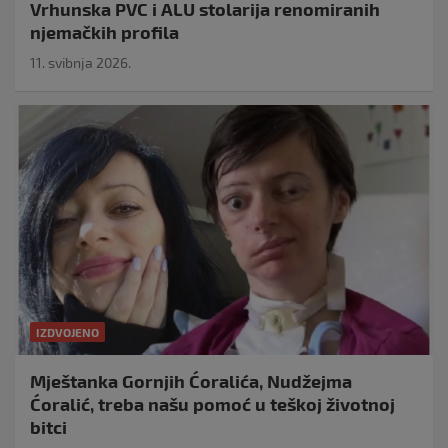
Vrhunska PVC i ALU stolarija renomiranih
njemačkih profila
11. svibnja 2026.
IZDVOJENO
Mještanka Gornjih Ćoralića, Nudžejma
Ćoralić, treba našu pomoć u teškoj životnoj
bitci