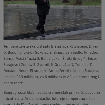
k
Temperature zraka u 8 sati: Bjelašnica -5 stepeni, Drvar
0, Bugojno, Livno i Sokolac 2, Bihać, Ivan Sedlo, Prijedor,
Sanski Most i Tuzla 3, Banja Luka i Široki Brijeg 4, Jajce,
Sarajevo i Zenica 5, Zvornik 6, Gradačac 7, Trebinje 11,
Mostar i Neum 13 stepeni. Atmosferski tlak je u Sarajevu
iznosio 949 milibara, za 6 milibara je viši od normalnog i
sporo raste.
Bioprognoza: Stabilizacija vremenskih prilika će povoljno
uticati na većinu populacije. Jutarnje temperature će se
kretati do 5° u Bosni, stoga savjetujemo prikladno