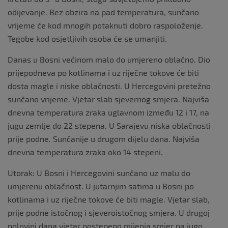
odijevanje. Bez obzira na pad temperatura, sunčano
vrijeme će kod mnogih potaknuti dobro raspoloženje.
Tegobe kod osjetljivih osoba će se umanjiti.
Danas u Bosni većinom malo do umjereno oblačno. Dio
prijepodneva po kotlinama i uz riječne tokove će biti
dosta magle i niske oblačnosti. U Hercegovini pretežno
sunčano vrijeme. Vjetar slab sjevernog smjera. Najviša
dnevna temperatura zraka uglavnom između 12 i 17, na
jugu zemlje do 22 stepena. U Sarajevu niska oblačnosti
prije podne. Sunčanije u drugom dijelu dana. Najviša
dnevna temperatura zraka oko 14 stepeni.
Utorak: U Bosni i Hercegovini sunčano uz malu do
umjerenu oblačnost. U jutarnjim satima u Bosni po
kotlinama i uz riječne tokove će biti magle. Vjetar slab,
prije podne istočnog i sjeveroistočnog smjera. U drugoj
polovini dana vjetar postepeno mijenja smjer na jugo.