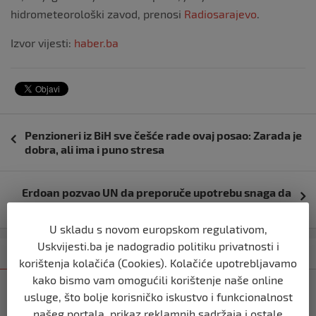
hidrometeorološki zavod, prenosi
Radiosarajevo
.
Izvor vijesti:
haber.ba
Navigacija
Penzioneri iz BiH sve češće rade ovaj posao: Zarada je
objava
dobra, ali ima i puno stresa
Erdoan pozvao UN da preporuče upotrebu snaga da
se zaustavi Izrael
U skladu s novom europskom regulativom,
Uskvijesti.ba je nadogradio politiku privatnosti i
Kategorija
Najnovije
Najčitanije
korištenja kolačića (Cookies). Kolačiće upotrebljavamo
kako bismo vam omogućili korištenje naše online
BIH
usluge, što bolje korisničko iskustvo i funkcionalnost
Ravnopravnost da — politička
našeg portala, prikaz reklamnih sadržaja i ostale