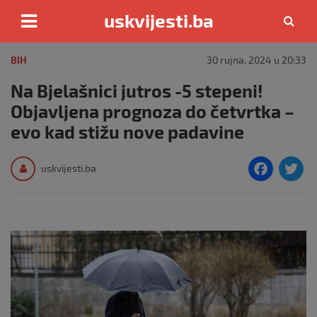
uskvijesti.ba
Skip
to
BIH
30 rujna, 2024 u 20:33
content
Na Bjelašnici jutros -5 stepeni!
Objavljena prognoza do četvrtka –
evo kad stižu nove padavine
F
T
uskvijesti.ba
a
c
i
e
e
b
o
o