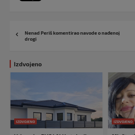
Navigacija
Nenad Periš komentirao navode o nađenoj
objava
drogi
Izdvojeno
IZDVOJENO
IZDVOJENO