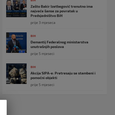
BIH
Zašto Bakir Izetbegović trenutno ima
najveće šanse za povratak u
Predsjedništvo BiH
prije 3 mjeseca
BIH
Demantij Federalnog ministarstva
unutrašnjih poslova
prije 5 mjeseci
BIH
Akcija SIPA-e: Pretresaju se stambeni i
pomoćni objekti
prije 5 mjeseci