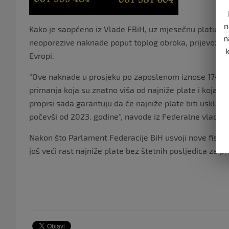
n
Kako je saopćeno iz Vlade FBiH, uz mjesečnu platu već
n
neoporezive naknade poput toplog obroka, prijevoza i 
Evropi.
“Ove naknade u prosjeku po zaposlenom iznose 174 KM
primanja koja su znatno viša od najniže plate i koja ć
propisi sada garantuju da će najniže plate biti usklađi
počevši od 2023. godine”, navode iz Federalne vlade.
Nakon što Parlament Federacije BiH usvoji nove fiskal
još veći rast najniže plate bez štetnih posljedica za p