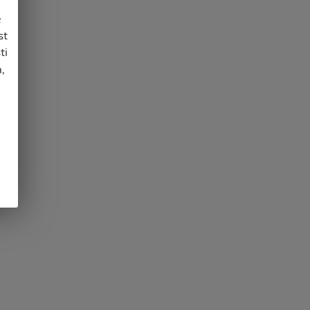
e
st
ti
,