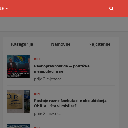
LE
Kategorija
Najnovije
Najčitanije
BIH
Ravnopravnost da — politička
manipulacija ne
prije 2 mjeseca
BIH
Postoje razne špekulacije oko ukidanja
OHR-a – šta vi mislite?
prije 2 mjeseca