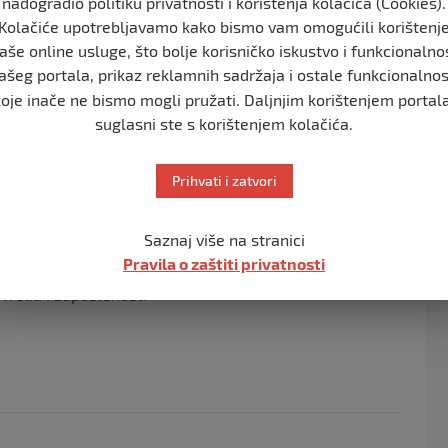
nadogradio politiku privatnosti i korištenja kolačića (Cookies).
Kolačiće upotrebljavamo kako bismo vam omogućili korištenj
aše online usluge, što bolje korisničko iskustvo i funkcionalno
ina radnika u Federaciji BiH također ostvaruje pravo na
ašeg portala, prikaz reklamnih sadržaja i ostale funkcionalnos
regresa, po čemu je Federacija BiH jedinstvena u
koje inače ne bismo mogli pružati. Daljnjim korištenjem portala
suglasni ste s korištenjem kolačića.
, tako da povećanje najniže plate garantuje ukupna
e za većinu radnika biti najmanje 717 KM mjesečno. Novi
Prihvati i zatvori
vane godišnje u zavisnosti od rasta ekonomije i cijena,
Saznaj više na stranici
Pravila o zaštiti privatnosti
ne zakone, kazali su, bit će stvorene pretpostavke za
rivredu i zaposlenost.