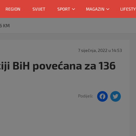
REGION
SVIJET
SPORT
MAGAZIN
LIFESTY
36 KM
7 siječnja, 2022 u 14:53
iji BiH povećana za 136
F
T
Podijeli:
a
w
c
itt
e
er
b