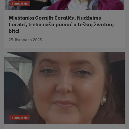
IZDVOJENO
Mještanka Gornjih Ćoralića, Nudžejma
Ćoralić, treba našu pomoć u teškoj životnoj
bitci
25. listopada 2025.
IZDVOJENO