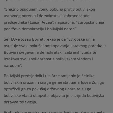
“Snažno osuđujem vojnu pobunu protiv bolivijskog
ustavnog poretka i demokratski izabrane vlade
predsjednika (Luisa) Arcea”, napisao je. “Europska unija
podržava demokraciju i bolivijski narod.”
Šef EU-a Josep Borrell rekao je da “Evropska unija
osuđuje svaki pokušaj potkopavanja ustavnog poretka u
Boliviji i svrgavanja demokratski izabranih vlada te
izražava svoju solidarnost s bolivijskom vladom i
narodom”.
Bolivijski predsjednik Luis Arce smijenio je čelnika
bolivijskih oružanih snaga generala Juana Josea Zunigu
optuživši ga za pokušaj državnog udara te su ga
bolivijske vlasti uhapsile, objavila je u srijedu bolivijska
državna televizija.
Prethodno je vojska pod zapovjedništvom Zunige izvela