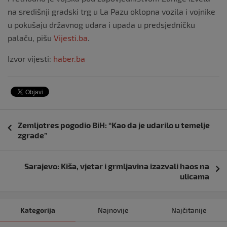
na središnji gradski trg u La Pazu oklopna vozila i vojnike
u pokušaju državnog udara i upada u predsjedničku
palaču, pišu
Vijesti.ba
.
Izvor vijesti:
haber.ba
Navigacija
Zemljotres pogodio BiH: “Kao da je udarilo u temelje
objava
zgrade”
Sarajevo: Kiša, vjetar i grmljavina izazvali haos na
ulicama
Kategorija
Najnovije
Najčitanije