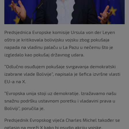
Predsjednica Evropske komisije Ursula von der Leyen
oštro je kritikovala bolivijsku vojsku zbog pokušaja
napada na vladinu palaču u La Pazu u nečemu što je
izgledalo kao pokušaj državnog udara.
“Odlučno osuđujem pokušaje svrgavanja demokratski
izabrane vlade Bolivije”, napisala je šefica izvršne vlasti
EU-a na X.
“Evropska unija stoji uz demokratije. Izražavamo našu
snažnu podršku ustavnom poretku i vladavini prava u
Boliviji”, poručila je.
Predsjednik Evropskog vijeća Charles Michel također se
oglasio na mreži X kako bi osudio akciju vojske.