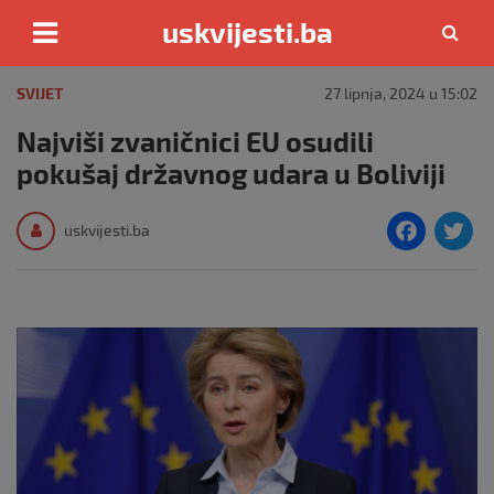
uskvijesti.ba
Skip
to
SVIJET
27 lipnja, 2024 u 15:02
content
Najviši zvaničnici EU osudili
pokušaj državnog udara u Boliviji
F
T
uskvijesti.ba
a
c
i
e
e
b
o
o
k