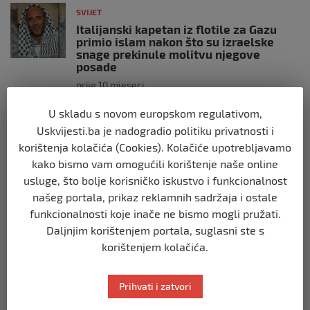
SVIJET
Italijanski kapetan iz flotile za Gazu
primio islam nakon što su izraelske
snage prekinule molitvu njegove
posade
prije 10 mjeseci
U skladu s novom europskom regulativom,
SVIJET
Uskvijesti.ba je nadogradio politiku privatnosti i
Brod “Mikeno” probio izraelsku blokadu
korištenja kolačića (Cookies). Kolačiće upotrebljavamo
i uplovio u Gazu – kapetan iz Sarajeva
vijori zastavu BiH
kako bismo vam omogućili korištenje naše online
usluge, što bolje korisničko iskustvo i funkcionalnost
prije 10 mjeseci
našeg portala, prikaz reklamnih sadržaja i ostale
funkcionalnosti koje inače ne bismo mogli pružati.
SVIJET
Daljnjim korištenjem portala, suglasni ste s
Opsadno stanje u Münchenu, odjeknulo
nekoliko eksplozija: Ima žrtava,
korištenjem kolačića.
policijske snage na terenu
prije 10 mjeseci
Prihvati i zatvori