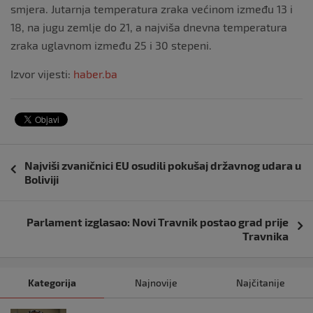
smjera. Jutarnja temperatura zraka većinom između 13 i
18, na jugu zemlje do 21, a najviša dnevna temperatura
zraka uglavnom između 25 i 30 stepeni.
Izvor vijesti:
haber.ba
Navigacija
Najviši zvaničnici EU osudili pokušaj državnog udara u
objava
Boliviji
Parlament izglasao: Novi Travnik postao grad prije
Travnika
Kategorija
Najnovije
Najčitanije