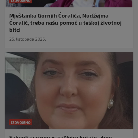
IZDVOJENO
Mještanka Gornjih Ćoralića, Nudžejma
Ćoralić, treba našu pomoć u teškoj životnoj
bitci
25. listopada 2025.
IZDVOJENO
Sakuplja se novac za Neiru koja je, zbog