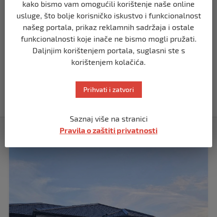
kako bismo vam omogućili korištenje naše online
Putin: Spremni smo vojno uzvratiti
usluge, što bolje korisničko iskustvo i funkcionalnost
Zapadu
našeg portala, prikaz reklamnih sadržaja i ostale
prije 11 mjeseci
funkcionalnosti koje inače ne bismo mogli pružati.
Daljnjim korištenjem portala, suglasni ste s
SVIJET
korištenjem kolačića.
Papa Lav XIV izjavio da je situacija vrlo
ozbiljna nakon izraelskog napada na
Dohu
Prihvati i zatvori
prije 11 mjeseci
Saznaj više na stranici
Izdvojeno
Pravila o zaštiti privatnosti