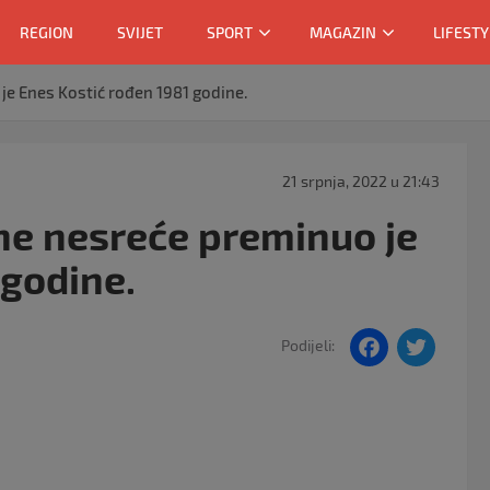
REGION
SVIJET
SPORT
MAGAZIN
LIFESTY
e Enes Kostić rođen 1981 godine.
21 srpnja, 2022 u 21:43
ne nesreće preminuo je
 godine.
F
T
Podijeli:
a
w
c
itt
e
er
b