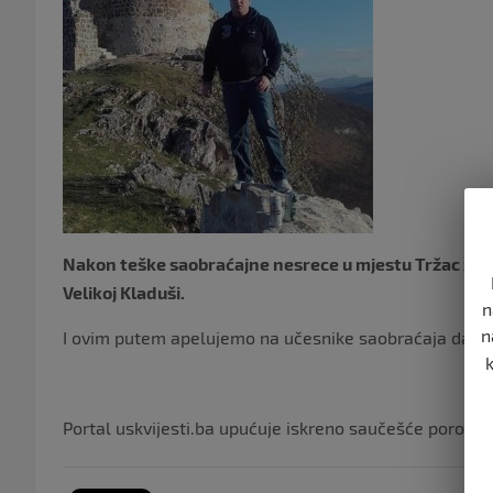
Nakon teške saobraćajne nesrece u mjestu Tržac život 
Velikoj Kladuši.
n
n
I ovim putem apelujemo na učesnike saobraćaja da v
Portal uskvijesti.ba upućuje iskreno saučešće porodici