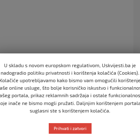
o
o
k
U skladu s novom europskom regulativom, Uskvijesti.ba je
nadogradio politiku privatnosti i korištenja kolačića (Cookies).
je izgubio Enes Kostić rođen 27.11.1981. godine u
Kolačiće upotrebljavamo kako bismo vam omogućili korištenj
aše online usluge, što bolje korisničko iskustvo i funkcionalno
ašeg portala, prikaz reklamnih sadržaja i ostale funkcionalnos
oze oprezno.
koje inače ne bismo mogli pružati. Daljnjim korištenjem portala
suglasni ste s korištenjem kolačića.
 Kostić.
Prihvati i zatvori