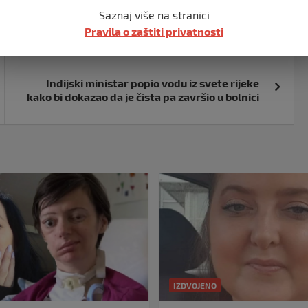
Saznaj više na stranici
Pravila o zaštiti privatnosti
Indijski ministar popio vodu iz svete rijeke
kako bi dokazao da je čista pa završio u bolnici
IZDVOJENO