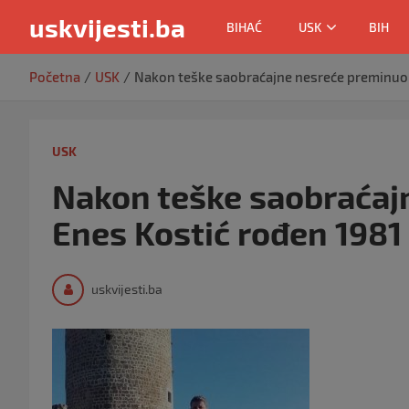
uskvijesti.ba
BIHAĆ
USK
BIH
Skip
Početna
USK
Nakon teške saobraćajne nesreće preminuo j
to
content
USK
Nakon teške saobraćaj
Enes Kostić rođen 1981
uskvijesti.ba