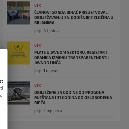
USK
ČLANOVI GO SDA BIHAĆ PRISUSTVOVALI
OBILJEŽAVANJU 34. GODIŠNJICE ZLOČINA U
BILJANIMA
prije 4 tjedna
USK
PLATE U JAVNOM SEKTORU, REGISTAR I
GRANICA IZMEĐU TRANSPARENTNOSTI I
JAVNOG LINČA
prije 1 mjesec
e
st
USK
ti
OBILJEŽENE 34 GODINE OD PROGONA
,
MJEŠTANA I 31 GODINA OD OSLOBOĐENJA
RIPČA
prije 2 mjeseca