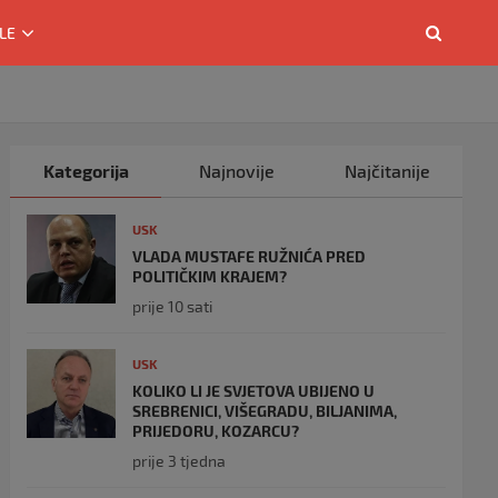
LE
Kategorija
Najnovije
Najčitanije
USK
VLADA MUSTAFE RUŽNIĆA PRED
POLITIČKIM KRAJEM?
prije 10 sati
USK
KOLIKO LI JE SVJETOVA UBIJENO U
SREBRENICI, VIŠEGRADU, BILJANIMA,
PRIJEDORU, KOZARCU?
prije 3 tjedna