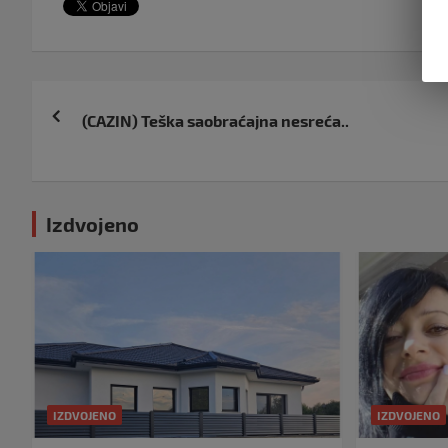
Navigacija
(CAZIN) Teška saobraćajna nesreća..
objava
Izdvojeno
IZDVOJENO
IZDVOJENO