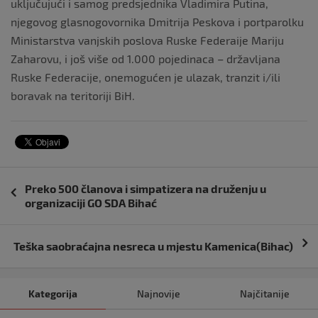
uključujući i samog predsjednika Vladimira Putina,
njegovog glasnogovornika Dmitrija Peskova i portparolku
Ministarstva vanjskih poslova Ruske Federaije Mariju
Zaharovu, i još više od 1.000 pojedinaca – državljana
Ruske Federacije, onemogućen je ulazak, tranzit i/ili
boravak na teritoriji BiH.
Navigacija
Preko 500 članova i simpatizera na druženju u
objava
organizaciji GO SDA Bihać
Teška saobraćajna nesreca u mjestu Kamenica(Bihac)
Kategorija
Najnovije
Najčitanije