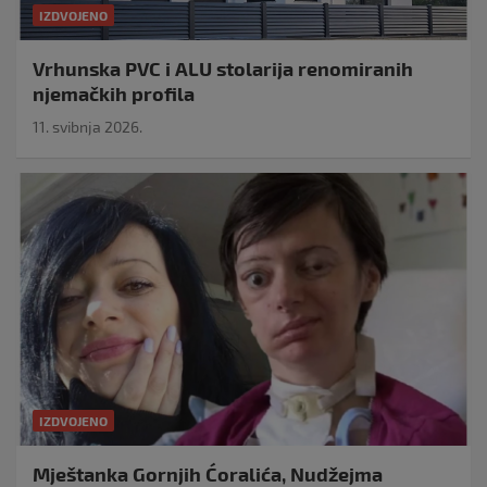
IZDVOJENO
Vrhunska PVC i ALU stolarija renomiranih
njemačkih profila
11. svibnja 2026.
IZDVOJENO
Mještanka Gornjih Ćoralića, Nudžejma