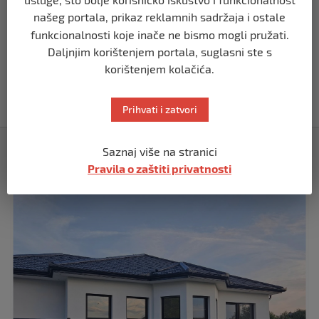
prije 5 mjeseci
našeg portala, prikaz reklamnih sadržaja i ostale
funkcionalnosti koje inače ne bismo mogli pružati.
Daljnjim korištenjem portala, suglasni ste s
BIH
Akcija SIPA-e: Pretresaju se stambeni i
korištenjem kolačića.
pomoćni objekti
prije 5 mjeseci
Prihvati i zatvori
Izdvojeno
Saznaj više na stranici
Pravila o zaštiti privatnosti