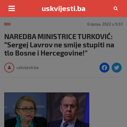
uskvijesti.ba
Skip
to
BIH
6 lipnja, 2022 u 9:33
content
NAREDBA MINISTRICE TURKOVIĆ:
“Sergej Lavrov ne smije stupiti na
tlo Bosne i Hercegovine!”
F
T
uskvijesti.ba
a
c
i
e
e
b
o
o