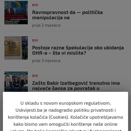
BIH
Ravnopravnost da — politička
manipulacija ne
prije 2 mjeseca
BIH
Postoje razne špekulacije oko ukidanja
OHR-a – šta vi mislite?
prije 3 mjeseca
BIH
Zašto Bakir Izetbegović trenutno ima
najveće šanse za povratak u
Predsjedništvo BiH
prije 3 mjeseca
U skladu s novom europskom regulativom,
Uskvijesti.ba je nadogradio politiku privatnosti i
BIH
korištenja kolačića (Cookies). Kolačiće upotrebljavamo
Demantij Federalnog ministarstva
kako bismo vam omogućili korištenje naše online
unutrašnjih poslova
usluge, što bolje korisničko iskustvo i funkcionalnost