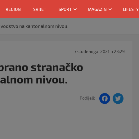
REGION
SVIJET
SPORT
MAGAZIN
LIFESTY
kovodstvo na kantonalnom nivou.
7 studenoga, 2021 u 23:29
abrano stranačko
alnom nivou.
F
T
Podijeli:
a
w
c
itt
e
er
b