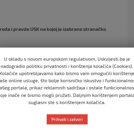
o
o
k
roda i pravde USK na kojoj je izabrano stranačko
 odbora Naroda i pravde USK, dok su za
i Ornela Filipović Mahmutović.
U skladu s novom europskom regulativom, Uskvijesti.ba je
nadogradio politiku privatnosti i korištenja kolačića (Cookies).
USK izabran je
Enes Brandić
, a za potpredsjednike vijeća
Kolačiće upotrebljavamo kako bismo vam omogućili korištenj
aše online usluge, što bolje korisničko iskustvo i funkcionalno
ašeg portala, prikaz reklamnih sadržaja i ostale funkcionalnos
 i pravde, zakazanom za 20. novembar u Sarajevu.
koje inače ne bismo mogli pružati. Daljnjim korištenjem portala
u borbi protiv kriminala i korupcije što, kako je
suglasni ste s korištenjem kolačića.
patizera.
Prihvati i zatvori