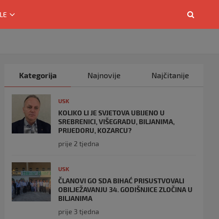
LE
Kategorija
Najnovije
Najčitanije
USK
KOLIKO LI JE SVJETOVA UBIJENO U
SREBRENICI, VIŠEGRADU, BILJANIMA,
PRIJEDORU, KOZARCU?
prije 2 tjedna
USK
ČLANOVI GO SDA BIHAĆ PRISUSTVOVALI
OBILJEŽAVANJU 34. GODIŠNJICE ZLOČINA U
BILJANIMA
prije 3 tjedna