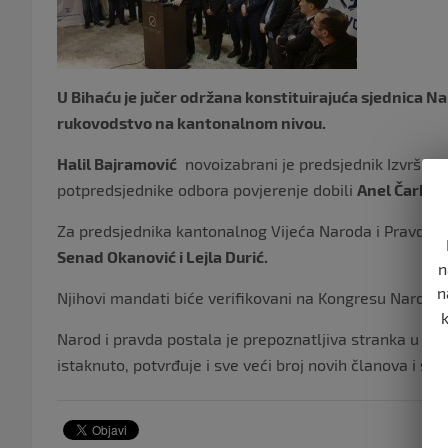
U Bihaću je jučer održana konstituirajuća sjednica Na
rukovodstvo na kantonalnom nivou.
Halil Bajramović
novoizabrani je predsjednik Izvršnog
potpredsjednike odbora povjerenje dobili
Anel Čarkić 
Za predsjednika kantonalnog Vijeća Naroda i Pravde 
Senad Okanović i Lejla Durić.
n
n
Njihovi mandati biće verifikovani na Kongresu Naroda
Narod i pravda postala je prepoznatljiva stranka u BIH 
istaknuto, potvrđuje i sve veći broj novih članova i sim