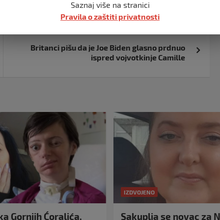
Saznaj više na stranici
Pravila o zaštiti privatnosti
Britanci pišu da je Joe Biden glasno prdnuo
ispred vojvotkinje Camille
IZDVOJENO
a Gornjih Ćoralića,
Sakuplja se novac za N