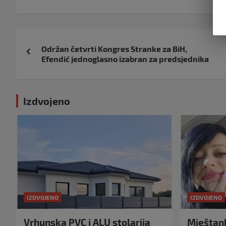
Navigacija
Održan četvrti Kongres Stranke za BiH,
objava
Efendić jednoglasno izabran za predsjednika
Izdvojeno
IZDVOJENO
IZDVOJENO
Vrhunska PVC i ALU stolarija
Mještank