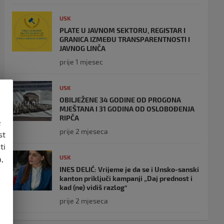
USK
PLATE U JAVNOM SEKTORU, REGISTAR I
GRANICA IZMEĐU TRANSPARENTNOSTI I
JAVNOG LINČA
prije 1 mjesec
USK
OBILJEŽENE 34 GODINE OD PROGONA
MJEŠTANA I 31 GODINA OD OSLOBOĐENJA
RIPČA
e
prije 2 mjeseca
st
ti
USK
,
INES DELIĆ: Vrijeme je da se i Unsko-sanski
kanton priključi kampanji „Daj prednost i
kad (ne) vidiš razlog“
prije 2 mjeseca