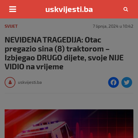
uskvijesti.ba
Skip
to
SVIJET
7 lipnja, 2024 u 10:42
content
NEVIĐENA TRAGEDIJA: Otac
pregazio sina (8) traktorom –
Izbjegao DRUGO dijete, svoje NIJE
VIDIO na vrijeme
F
T
uskvijesti.ba
a
c
i
e
e
b
o