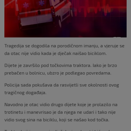
o
k
Tragedija se dogodila na porodičnom imanju, a vjeruje se
da otac nije vidio kada je dječak naišao biciklom.
Dijete je završilo pod točkovima traktora. Iako je brzo
prebačen u bolnicu, ubzro je podlegao povredama.
Policija sada pokušava da rasvijetli sve okolnosti ovog
tragičnog događaja.
Navodno je otac vidio drugo dijete koje je prolazilo na
trotinetu i manevrisao je da njega ne udari i tako nije
vidio svog sina na biciklu, koji se našao kod točka.