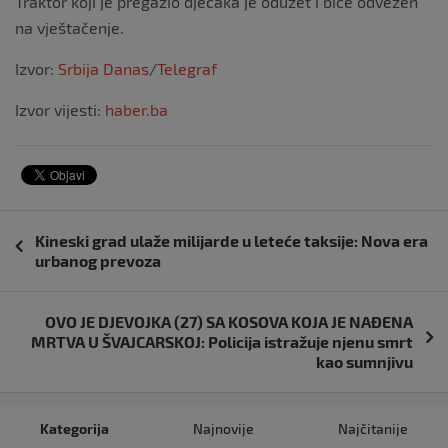
Traktor koji je pregazio dječaka je oduzet i biće odvezen
na vještačenje.
Izvor:
Srbija Danas
/
Telegraf
Izvor vijesti:
haber.ba
Navigacija
Kineski grad ulaže milijarde u leteće taksije: Nova era
objava
urbanog prevoza
OVO JE DJEVOJKA (27) SA KOSOVA KOJA JE NAĐENA
MRTVA U ŠVAJCARSKOJ: Policija istražuje njenu smrt
kao sumnjivu
Kategorija
Najnovije
Najčitanije