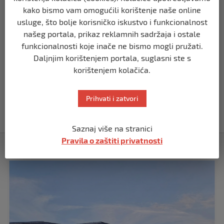
kako bismo vam omogućili korištenje naše online
SVIJET
Putin: Spremni smo vojno uzvratiti
usluge, što bolje korisničko iskustvo i funkcionalnost
Zapadu
našeg portala, prikaz reklamnih sadržaja i ostale
prije 11 mjeseci
funkcionalnosti koje inače ne bismo mogli pružati.
Daljnjim korištenjem portala, suglasni ste s
korištenjem kolačića.
SVIJET
Papa Lav XIV izjavio da je situacija vrlo
ozbiljna nakon izraelskog napada na
Prihvati i zatvori
Dohu
prije 11 mjeseci
Saznaj više na stranici
Pravila o zaštiti privatnosti
Izdvojeno