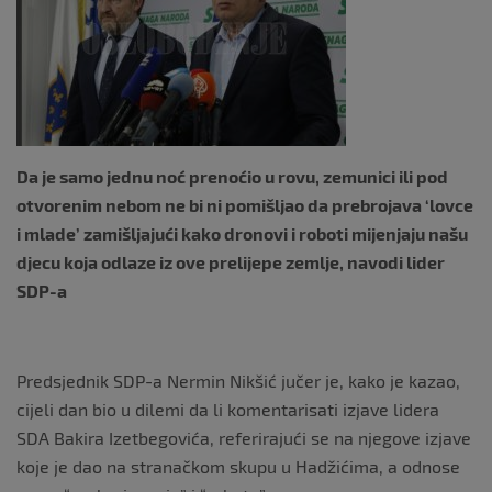
o
o
k
Da je samo jednu noć prenoćio u rovu, zemunici ili pod
otvorenim nebom ne bi ni pomišljao da prebrojava ‘lovce
i mlade’ zamišljajući kako dronovi i roboti mijenjaju našu
djecu koja odlaze iz ove prelijepe zemlje, navodi lider
SDP-a
Predsjednik SDP-a Nermin Nikšić jučer je, kako je kazao,
cijeli dan bio u dilemi da li komentarisati izjave lidera
SDA Bakira Izetbegovića, referirajući se na njegove izjave
koje je dao na stranačkom skupu u Hadžićima, a odnose