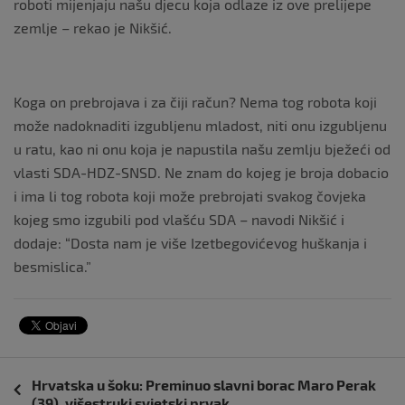
roboti mijenjaju našu djecu koja odlaze iz ove prelijepe
zemlje – rekao je Nikšić.
Koga on prebrojava i za čiji račun? Nema tog robota koji
može nadoknaditi izgubljenu mladost, niti onu izgubljenu
u ratu, kao ni onu koja je napustila našu zemlju bježeći od
vlasti SDA-HDZ-SNSD. Ne znam do kojeg je broja dobacio
i ima li tog robota koji može prebrojati svakog čovjeka
kojeg smo izgubili pod vlašću SDA – navodi Nikšić i
dodaje: “Dosta nam je više Izetbegovićevog huškanja i
besmislica.”
Navigacija
Hrvatska u šoku: Preminuo slavni borac Maro Perak
objava
(39), višestruki svjetski prvak