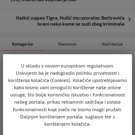
Halkić napao Tigra, Hušić mu uzvratio: Bećirovića
brani neko kome se sudi zbog kriminala
Kategorija
Najnovije
Najčitanije
BIH
U skladu s novom europskom regulativom,
Ravnopravnost da — politička
manipulacija ne
Uskvijesti.ba je nadogradio politiku privatnosti i
korištenja kolačića (Cookies). Kolačiće upotrebljavamo
prije 2 mjeseca
kako bismo vam omogućili korištenje naše online
usluge, što bolje korisničko iskustvo i funkcionalnost
BIH
našeg portala, prikaz reklamnih sadržaja i ostale
Postoje razne špekulacije oko ukidanja
OHR-a – šta vi mislite?
funkcionalnosti koje inače ne bismo mogli pružati.
Daljnjim korištenjem portala, suglasni ste s
prije 3 mjeseca
korištenjem kolačića.
BIH