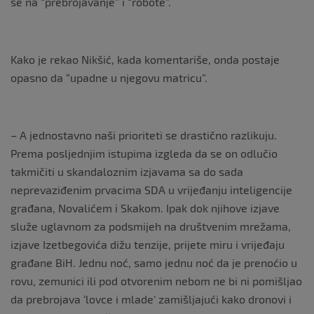
se na “prebrojavanje” i “robote”.
Kako je rekao Nikšić, kada komentariše, onda postaje
opasno da “upadne u njegovu matricu”.
– A jednostavno naši prioriteti se drastično razlikuju.
Prema posljednjim istupima izgleda da se on odlučio
takmičiti u skandaloznim izjavama sa do sada
neprevaziđenim prvacima SDA u vrijeđanju inteligencije
građana, Novalićem i Skakom. Ipak dok njihove izjave
služe uglavnom za podsmijeh na društvenim mrežama,
izjave Izetbegovića dižu tenzije, prijete miru i vrijeđaju
građane BiH. Jednu noć, samo jednu noć da je prenoćio u
rovu, zemunici ili pod otvorenim nebom ne bi ni pomišljao
da prebrojava ‘lovce i mlade’ zamišljajući kako dronovi i