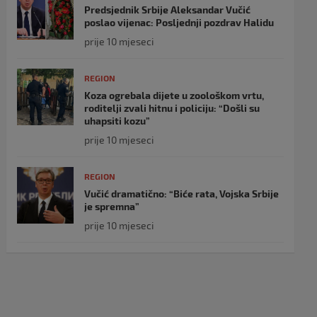
Predsjednik Srbije Aleksandar Vučić
poslao vijenac: Posljednji pozdrav Halidu
prije 10 mjeseci
REGION
Koza ogrebala dijete u zoološkom vrtu,
roditelji zvali hitnu i policiju: “Došli su
uhapsiti kozu”
prije 10 mjeseci
REGION
Vučić dramatično: “Biće rata, Vojska Srbije
je spremna”
prije 10 mjeseci