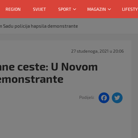
REGION
SVIJET
SPORT
MAGAZIN
LIFESTY
om Sadu policija hapsila demonstrante
27 studenoga, 2021 u 20:06
irane ceste: U Novom
demonstrante
F
T
Podijeli:
a
w
c
itt
e
er
b