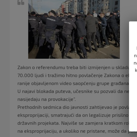
n
n
Zakon o referendumu treba biti izmijenjen u skladu sa 
70.000 ljudi i tražimo hitno povlačenje Zakona o ekspro
ranije objavljenom video saopćenju grupe građana “Kre
U najavi blokada puteva, učesnike su pozvali da ne ulaz
nasijedaju na provokacije”.
Prethodnih sedmica dio javnosti zahtijevao je povlač
eksproprijaciji, smatrajući da on legalizuje prisilno
državnih projekata. Najviše se zamjera kratkom roku od 
na eksproprijaciju, a ukoliko ne pristane, može da 