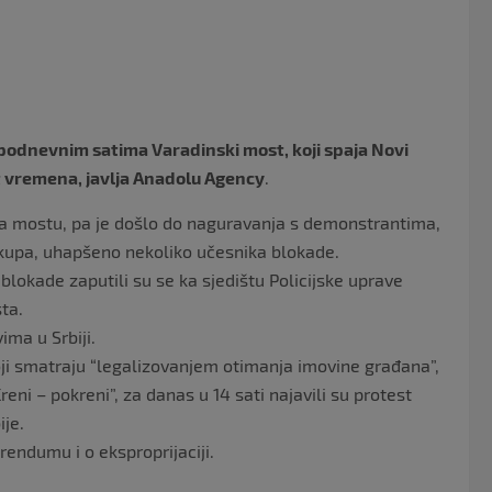
o
o
k
podnevnim satima Varadinski most, koji spaja Novi
at vremena, javlja Anadolu Agency
.
na mostu, pa je došlo do naguravanja s demonstrantima,
skupa, uhapšeno nekoliko učesnika blokade.
lokade zaputili su se ka sjedištu Policijske uprave
ta.
ima u Srbiji.
oji smatraju “legalizovanjem otimanja imovine građana”,
eni – pokreni”, za danas u 14 sati najavili su protest
je.
rendumu i o eksproprijaciji.