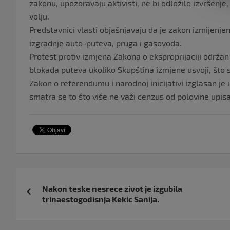
zakonu, upozoravaju aktivisti, ne bi odložilo izvršenj
volju.
Predstavnici vlasti objašnjavaju da je zakon izmijenjen 
izgradnje auto-puteva, pruga i gasovoda.
Protest protiv izmjena Zakona o eksproprijaciji održan 
blokada puteva ukoliko Skupština izmjene usvoji, što su 
Zakon o referendumu i narodnoj inicijativi izglasan je
smatra se to što više ne važi cenzus od polovine upis
Navigacija
Nakon teske nesrece zivot je izgubila
objava
trinaestogodisnja Kekic Sanija.