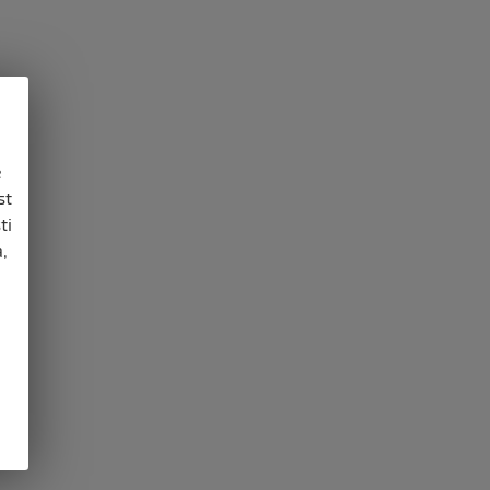
e
st
ti
,