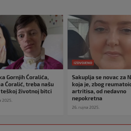
IZDVOJENO
a Gornjih Ćoralića,
Sakuplja se novac za N
 Ćoralić, treba našu
koja je, zbog reumato
teškoj životnoj bitci
artritisa, od nedavno
nepokretna
a 2025.
26. rujna 2025.