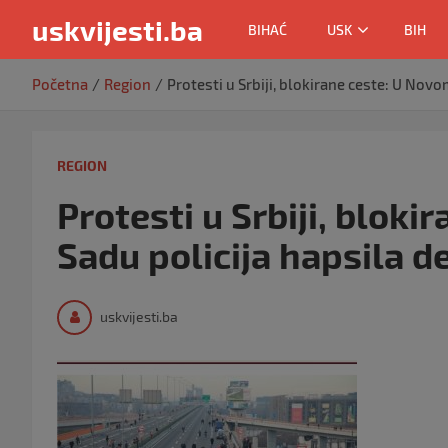
uskvijesti.ba
BIHAĆ
USK
BIH
Skip
Početna
Region
Protesti u Srbiji, blokirane ceste: U Nov
to
content
REGION
Protesti u Srbiji, blok
Sadu policija hapsila 
uskvijesti.ba