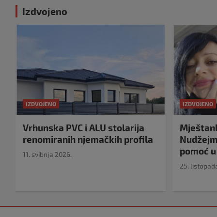
Izdvojeno
IZDVOJENO
IZDVOJENO
Vrhunska PVC i ALU stolarija
Mještank
renomiranih njemačkih profila
Nudžejma
pomoć u 
11. svibnja 2026.
25. listopad