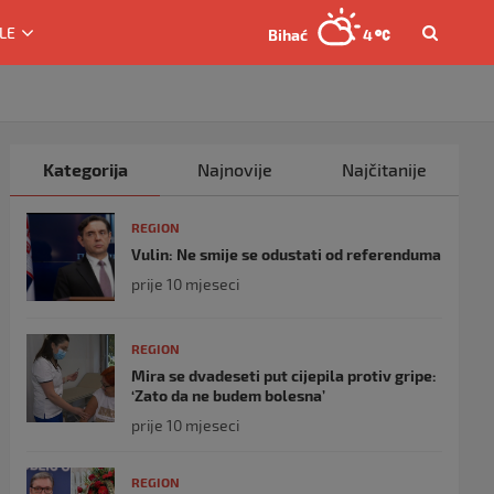
LE
Bihać
4
Kategorija
Najnovije
Najčitanije
REGION
Vulin: Ne smije se odustati od referenduma
prije 10 mjeseci
REGION
Mira se dvadeseti put cijepila protiv gripe:
‘Zato da ne budem bolesna’
prije 10 mjeseci
REGION