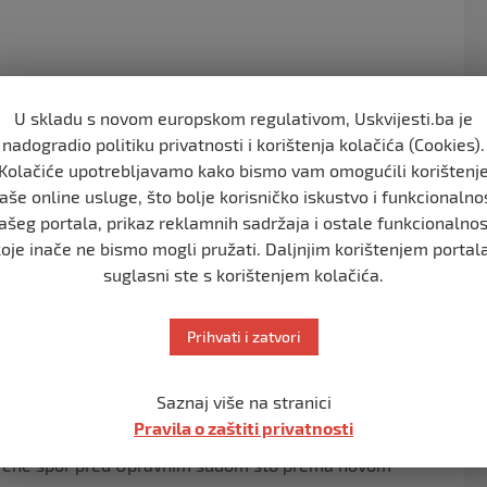
U skladu s novom europskom regulativom, Uskvijesti.ba je
nadogradio politiku privatnosti i korištenja kolačića (Cookies).
Kolačiće upotrebljavamo kako bismo vam omogućili korištenj
aše online usluge, što bolje korisničko iskustvo i funkcionalno
ašeg portala, prikaz reklamnih sadržaja i ostale funkcionalnos
prijedlozima i inicijativom koju je potpisalo preko
koje inače ne bismo mogli pružati. Daljnjim korištenjem portala
prijaciji. To su dva naša strateška cilja – rečeno je u
suglasni ste s korištenjem kolačića.
ni – pokreni”.
e u sukob sa policijom i pristalicama vlasti i “ne
Prihvati i zatvori
enje predloženih izmjena i dopuna Zakona o
Saznaj više na stranici
 otimanje imovine građana potrebne za sprovođenje
Pravila o zaštiti privatnosti
pet dana za koji korisnik treba da odluči da li pristaje
pokrene spor pred Upravnim sudom što prema novom