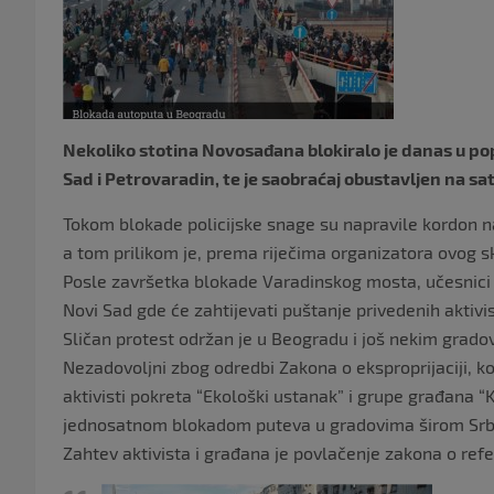
Nekoliko stotina Novosađana blokiralo je danas u po
Sad i Petrovaradin, te je saobraćaj obustavljen na s
Tokom blokade policijske snage su napravile kordon 
a tom prilikom je, prema riječima organizatora ovog 
Posle završetka blokade Varadinskog mosta, učesnici b
Novi Sad gde će zahtijevati puštanje privedenih aktivis
Sličan protest održan je u Beogradu i još nekim gradov
Nezadovoljni zbog odredbi Zakona o eksproprijaciji, k
aktivisti pokreta “Ekološki ustanak” i grupe građana “Kr
jednosatnom blokadom puteva u gradovima širom Srbi
Zahtev aktivista i građana je povlačenje zakona o refe