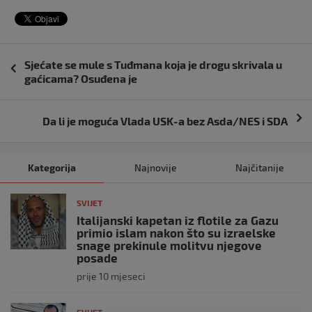
Navigacija
Sjećate se mule s Tuđmana koja je drogu skrivala u
objava
gaćicama? Osuđena je
Da li je moguća Vlada USK-a bez Asda/NES i SDA
Kategorija
Najnovije
Najčitanije
SVIJET
Italijanski kapetan iz flotile za Gazu
primio islam nakon što su izraelske
snage prekinule molitvu njegove
posade
prije 10 mjeseci