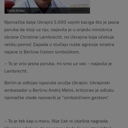
k
Njemačka šalje Ukrajini 5.000 vojnih kaciga što je jasna
poruka da stoji uz nju, najavila je u srijedu ministrica
obrane Christine Lambrecht, no Ukrajina koja očekuje
veliku pomoć Zapada u slučaju ruske agresije smatra
najave iz Berlina čistom simbolikom.
– To je vrlo jasna poruka, mi smo uz vas – najavila je
Lambrecht.
Berlin je odbijao isporuke oružja Ukrajini. Ukrajinski
ambasador u Berlinu Andrij Melni, kritizirao je odluku
njemačke vlade nazvavši je “simboličnom gestom”.
– To je tek kap u moru. Nije čak ni utješna nagrada.