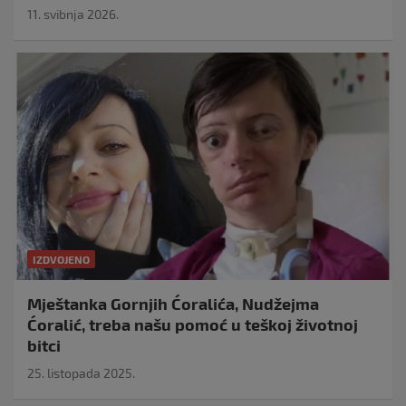
11. svibnja 2026.
IZDVOJENO
Mještanka Gornjih Ćoralića, Nudžejma
Ćoralić, treba našu pomoć u teškoj životnoj
bitci
25. listopada 2025.