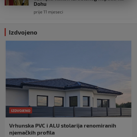
Dohu
prije 11 mjeseci
Izdvojeno
IZDVOJENO
Vrhunska PVC i ALU stolarija renomiranih
njemačkih profila