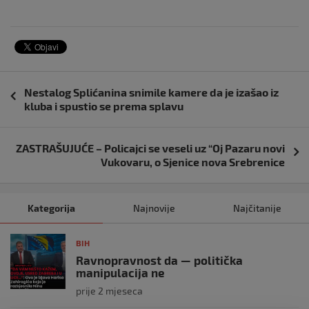
Navigacija
Nestalog Splićanina snimile kamere da je izašao iz
objava
kluba i spustio se prema splavu
ZASTRAŠUJUĆE – Policajci se veseli uz “Oj Pazaru novi
Vukovaru, o Sjenice nova Srebrenice
Kategorija
Najnovije
Najčitanije
BIH
Ravnopravnost da — politička
manipulacija ne
prije 2 mjeseca