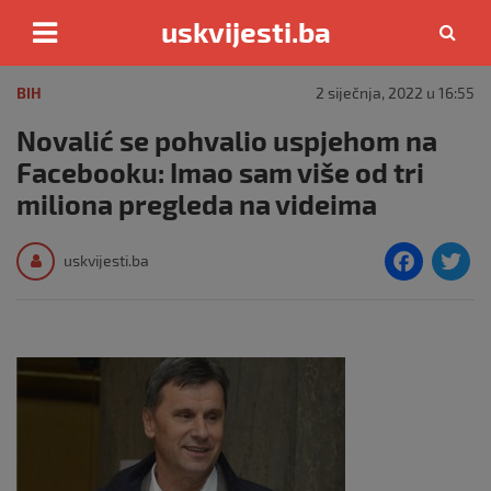
uskvijesti.ba
Skip
to
BIH
2 siječnja, 2022 u 16:55
content
Novalić se pohvalio uspjehom na
Facebooku: Imao sam više od tri
miliona pregleda na videima
F
T
uskvijesti.ba
a
c
i
e
e
b
o
o