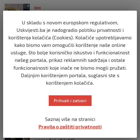
BIH
Postoje razne špekulacije oko ukidanja
OHR-a – šta vi mislite?
U skladu s novom europskom regulativom,
prije 3 mjeseca
Uskvijesti.ba je nadogradio politiku privatnosti i
korištenja kolačića (Cookies). Kolačiće upotrebljavamo
kako bismo vam omogućili korištenje naše online
BIH
usluge, što bolje korisničko iskustvo i funkcionalnost
Zašto Bakir Izetbegović trenutno ima
najveće šanse za povratak u
našeg portala, prikaz reklamnih sadržaja i ostale
Predsjedništvo BiH
funkcionalnosti koje inače ne bismo mogli pružati.
prije 3 mjeseca
Daljnjim korištenjem portala, suglasni ste s
korištenjem kolačića.
BIH
Demantij Federalnog ministarstva
Prihvati i zatvori
unutrašnjih poslova
prije 5 mjeseci
Saznaj više na stranici
Pravila o zaštiti privatnosti
BIH
Akcija SIPA-e: Pretresaju se stambeni i