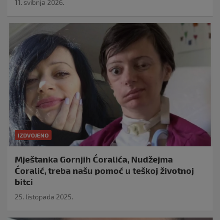
11. svibnja 2026.
IZDVOJENO
Mještanka Gornjih Ćoralića, Nudžejma
Ćoralić, treba našu pomoć u teškoj životnoj
bitci
25. listopada 2025.