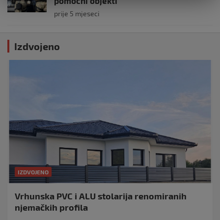
pomoćni objekti
prije 5 mjeseci
Izdvojeno
IZDVOJENO
Vrhunska PVC i ALU stolarija renomiranih
njemačkih profila