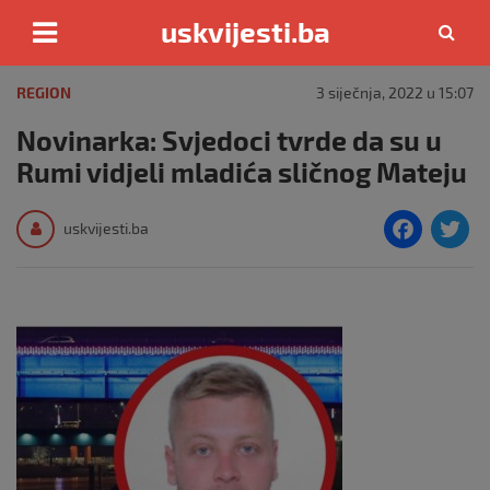
uskvijesti.ba
Skip
to
REGION
3 siječnja, 2022 u 15:07
content
Novinarka: Svjedoci tvrde da su u
Rumi vidjeli mladića sličnog Mateju
F
T
uskvijesti.ba
a
c
i
e
e
b
o
o
k