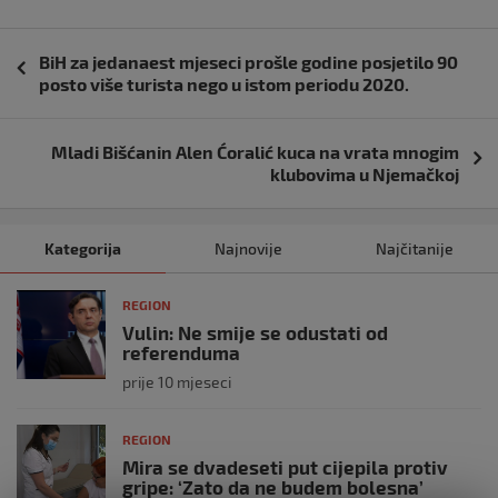
Navigacija
BiH za jedanaest mjeseci prošle godine posjetilo 90
objava
posto više turista nego u istom periodu 2020.
Mladi Bišćanin Alen Ćoralić kuca na vrata mnogim
klubovima u Njemačkoj
Kategorija
Najnovije
Najčitanije
REGION
Vulin: Ne smije se odustati od
referenduma
prije 10 mjeseci
REGION
Mira se dvadeseti put cijepila protiv
gripe: ‘Zato da ne budem bolesna’