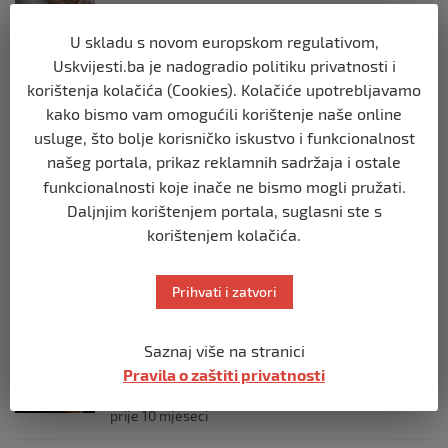
prije 10 mjeseci
U skladu s novom europskom regulativom,
Uskvijesti.ba je nadogradio politiku privatnosti i
REGION
korištenja kolačića (Cookies). Kolačiće upotrebljavamo
Predsjednik Srbije Aleksandar Vučić
poslao vijenac: Posljednji pozdrav
kako bismo vam omogućili korištenje naše online
Halidu
usluge, što bolje korisničko iskustvo i funkcionalnost
prije 10 mjeseci
našeg portala, prikaz reklamnih sadržaja i ostale
funkcionalnosti koje inače ne bismo mogli pružati.
REGION
Daljnjim korištenjem portala, suglasni ste s
Koza ogrebala dijete u zoološkom vrtu,
korištenjem kolačića.
roditelji zvali hitnu i policiju: “Došli su
uhapsiti kozu”
Prihvati i zatvori
prije 10 mjeseci
REGION
Saznaj više na stranici
Vučić dramatično: “Biće rata, Vojska
Pravila o zaštiti privatnosti
Srbije je spremna”
prije 10 mjeseci