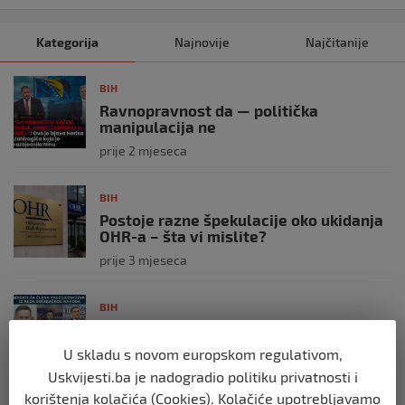
Kategorija
Najnovije
Najčitanije
BIH
Ravnopravnost da — politička
manipulacija ne
prije 2 mjeseca
BIH
Postoje razne špekulacije oko ukidanja
OHR-a – šta vi mislite?
prije 3 mjeseca
BIH
Zašto Bakir Izetbegović trenutno ima
najveće šanse za povratak u
U skladu s novom europskom regulativom,
Predsjedništvo BiH
Uskvijesti.ba je nadogradio politiku privatnosti i
prije 3 mjeseca
korištenja kolačića (Cookies). Kolačiće upotrebljavamo