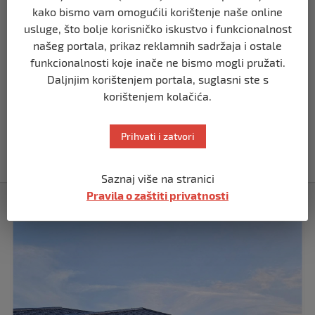
kako bismo vam omogućili korištenje naše online
BIH
usluge, što bolje korisničko iskustvo i funkcionalnost
Demantij Federalnog ministarstva
našeg portala, prikaz reklamnih sadržaja i ostale
unutrašnjih poslova
funkcionalnosti koje inače ne bismo mogli pružati.
prije 5 mjeseci
Daljnjim korištenjem portala, suglasni ste s
korištenjem kolačića.
BIH
Akcija SIPA-e: Pretresaju se stambeni i
pomoćni objekti
Prihvati i zatvori
prije 5 mjeseci
Saznaj više na stranici
Pravila o zaštiti privatnosti
Izdvojeno