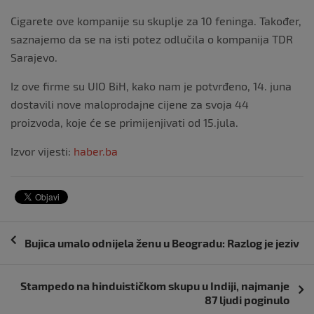
Cigarete ove kompanije su skuplje za 10 feninga. Također,
saznajemo da se na isti potez odlučila o kompanija TDR
Sarajevo.
Iz ove firme su UIO BiH, kako nam je potvrđeno, 14. juna
dostavili nove maloprodajne cijene za svoja 44
proizvoda, koje će se primijenjivati od 15.jula.
Izvor vijesti:
haber.ba
Navigacija
Bujica umalo odnijela ženu u Beogradu: Razlog je jeziv
objava
Stampedo na hinduističkom skupu u Indiji, najmanje
87 ljudi poginulo