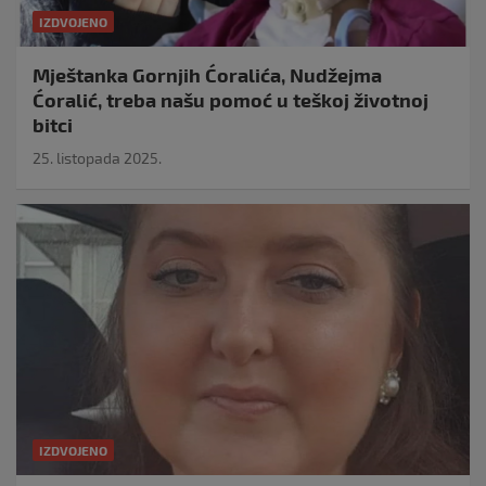
IZDVOJENO
Mještanka Gornjih Ćoralića, Nudžejma
Ćoralić, treba našu pomoć u teškoj životnoj
bitci
25. listopada 2025.
IZDVOJENO