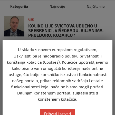
Kategorija
Najnovije
Najčitanije
USK
KOLIKO LI JE SVJETOVA UBIJENO U
SREBRENICI, VIŠEGRADU, BILJANIMA,
PRIJEDORU, KOZARCU?
prije 3 tjedna
U skladu s novom europskom regulativom,
USK
Uskvijesti.ba je nadogradio politiku privatnosti i
ČLANOVI GO SDA BIHAĆ PRISUSTVOVALI
korištenja kolačića (Cookies). Kolačiće upotrebljavamo
OBILJEŽAVANJU 34. GODIŠNJICE ZLOČINA
kako bismo vam omogućili korištenje naše online
U BILJANIMA
usluge, što bolje korisničko iskustvo i funkcionalnost
prije 4 tjedna
našeg portala, prikaz reklamnih sadržaja i ostale
funkcionalnosti koje inače ne bismo mogli pružati.
USK
Daljnjim korištenjem portala, suglasni ste s
PLATE U JAVNOM SEKTORU, REGISTAR I
korištenjem kolačića.
GRANICA IZMEĐU TRANSPARENTNOSTI I
JAVNOG LINČA
prije 1 mjesec
Prihvati i zatvori