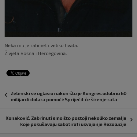
Neka mu je rahmet i veliko hvala.
Živjela Bosna i Hercegovina.
Navigacija
Zelenski se oglasio nakon što je Kongres odobrio 60
objava
milijardi dolara pomoći: Spriječit će širenje rata
Konaković: Zabrinuti smo što postoji nekoliko zemalja
koje pokušavaju sabotirati usvajanje Rezolucije