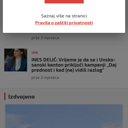
USK
Saznaj više na stranici
OBILJEŽENE 34 GODINE OD PROGONA
Pravila o zaštiti privatnosti
MJEŠTANA I 31 GODINA OD
OSLOBOĐENJA RIPČA
prije 2 mjeseca
USK
INES DELIĆ: Vrijeme je da se i Unsko-
sanski kanton priključi kampanji „Daj
prednost i kad (ne) vidiš razlog“
prije 2 mjeseca
Izdvojeno