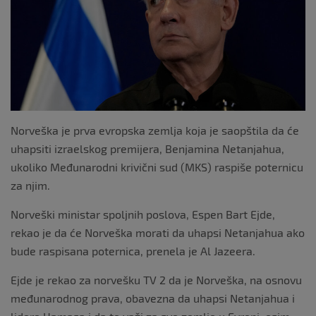
k
Norveška je prva evropska zemlja koja je saopštila da će
uhapsiti izraelskog premijera, Benjamina Netanjahua,
ukoliko Međunarodni krivični sud (MKS) raspiše poternicu
za njim.
Norveški ministar spoljnih poslova, Espen Bart Ejde,
rekao je da će Norveška morati da uhapsi Netanjahua ako
bude raspisana poternica, prenela je Al Jazeera.
Ejde je rekao za norvešku TV 2 da je Norveška, na osnovu
međunarodnog prava, obavezna da uhapsi Netanjahua i