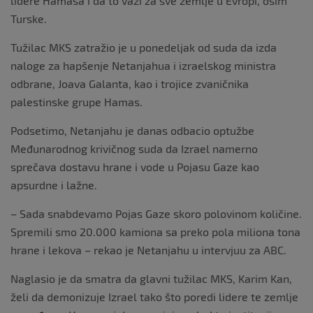
lidere Hamasa i da to važi za sve zemlje u Evropi, osim
Turske.
Tužilac MKS zatražio je u ponedeljak od suda da izda
naloge za hapšenje Netanjahua i izraelskog ministra
odbrane, Joava Galanta, kao i trojice zvaničnika
palestinske grupe Hamas.
Podsetimo, Netanjahu je danas odbacio optužbe
Međunarodnog krivičnog suda da Izrael namerno
sprečava dostavu hrane i vode u Pojasu Gaze kao
apsurdne i lažne.
– Sada snabdevamo Pojas Gaze skoro polovinom količine.
Spremili smo 20.000 kamiona sa preko pola miliona tona
hrane i lekova – rekao je Netanjahu u intervjuu za ABC.
Naglasio je da smatra da glavni tužilac MKS, Karim Kan,
želi da demonizuje Izrael tako što poredi lidere te zemlje