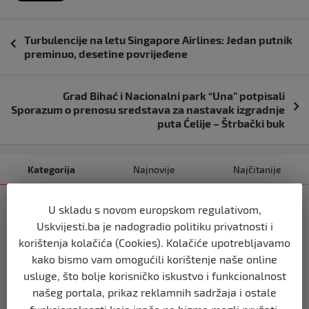
Navigacija
Turbulencije na letu Singapore Airlines: Jedan putnik
objava
preminuo, desetine povrijeđene
Grad Bihać i Nacionalni park “Una” potpisali
Sporazum o prenosu sredstava za nastavak izgradnje
puta Ćelije – Štrbački buk
Kategorija
Najnovije
Najčitanije
SVIJET
U skladu s novom europskom regulativom,
Italijanski kapetan iz flotile za Gazu
Uskvijesti.ba je nadogradio politiku privatnosti i
primio islam nakon što su izraelske
korištenja kolačića (Cookies). Kolačiće upotrebljavamo
snage prekinule molitvu njegove
posade
kako bismo vam omogućili korištenje naše online
usluge, što bolje korisničko iskustvo i funkcionalnost
prije 10 mjeseci
našeg portala, prikaz reklamnih sadržaja i ostale