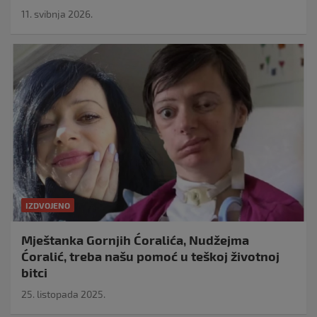
11. svibnja 2026.
IZDVOJENO
Mještanka Gornjih Ćoralića, Nudžejma
Ćoralić, treba našu pomoć u teškoj životnoj
bitci
25. listopada 2025.