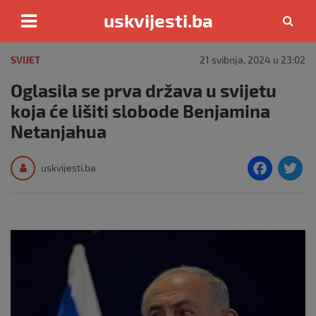
uskvijesti.ba
Skip
to
SVIJET
21 svibnja, 2024 u 23:02
content
Oglasila se prva država u svijetu
koja će lišiti slobode Benjamina
Netanjahua
F
T
uskvijesti.ba
a
c
i
e
e
b
o
o