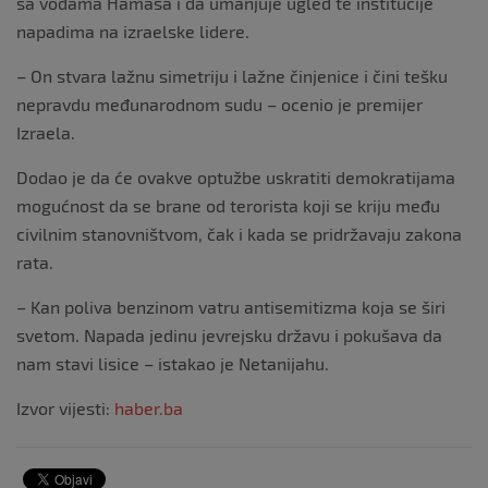
sa vođama Hamasa i da umanjuje ugled te institucije
napadima na izraelske lidere.
– On stvara lažnu simetriju i lažne činjenice i čini tešku
nepravdu međunarodnom sudu – ocenio je premijer
Izraela.
Dodao je da će ovakve optužbe uskratiti demokratijama
mogućnost da se brane od terorista koji se kriju među
civilnim stanovništvom, čak i kada se pridržavaju zakona
rata.
– Kan poliva benzinom vatru antisemitizma koja se širi
svetom. Napada jedinu jevrejsku državu i pokušava da
nam stavi lisice – istakao je Netanijahu.
Izvor vijesti:
haber.ba