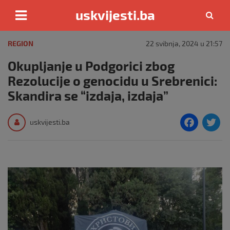
uskvijesti.ba
Skip
to
REGION
22 svibnja, 2024 u 21:57
content
Okupljanje u Podgorici zbog
Rezolucije o genocidu u Srebrenici:
Skandira se “izdaja, izdaja”
F
T
uskvijesti.ba
a
c
i
e
e
b
o
o