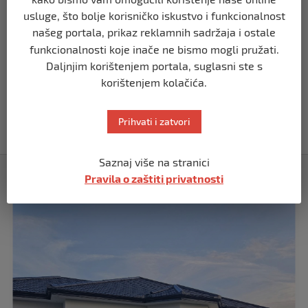
Koza ogrebala dijete u zoološkom vrtu,
roditelji zvali hitnu i policiju: “Došli su
usluge, što bolje korisničko iskustvo i funkcionalnost
uhapsiti kozu”
našeg portala, prikaz reklamnih sadržaja i ostale
prije 10 mjeseci
funkcionalnosti koje inače ne bismo mogli pružati.
Daljnjim korištenjem portala, suglasni ste s
REGION
korištenjem kolačića.
Vučić dramatično: “Biće rata, Vojska
Srbije je spremna”
Prihvati i zatvori
prije 10 mjeseci
Saznaj više na stranici
Izdvojeno
Pravila o zaštiti privatnosti