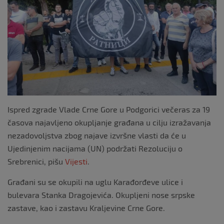
k
Ispred zgrade Vlade Crne Gore u Podgorici večeras za 19
časova najavljeno okupljanje građana u cilju izražavanja
nezadovoljstva zbog najave izvršne vlasti da će u
Ujedinjenim nacijama (UN) podržati Rezoluciju o
Srebrenici, pišu
Vijesti
.
Građani su se okupili na uglu Karađorđeve ulice i
bulevara Stanka Dragojevića. Okupljeni nose srpske
zastave, kao i zastavu Kraljevine Crne Gore.