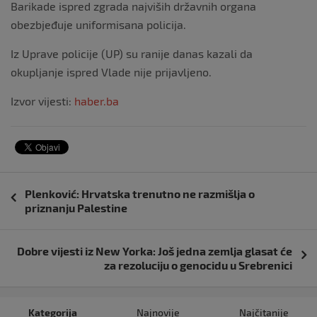
Barikade ispred zgrada najviših državnih organa
obezbjeđuje uniformisana policija.
Iz Uprave policije (UP) su ranije danas kazali da
okupljanje ispred Vlade nije prijavljeno.
Izvor vijesti:
haber.ba
Navigacija
Plenković: Hrvatska trenutno ne razmišlja o
objava
priznanju Palestine
Dobre vijesti iz New Yorka: Još jedna zemlja glasat će
za rezoluciju o genocidu u Srebrenici
Kategorija
Najnovije
Najčitanije