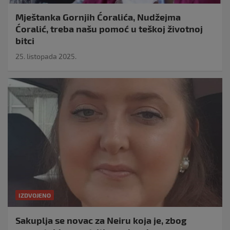
Mještanka Gornjih Ćoralića, Nudžejma
Ćoralić, treba našu pomoć u teškoj životnoj
bitci
25. listopada 2025.
IZDVOJENO
Sakuplja se novac za Neiru koja je, zbog