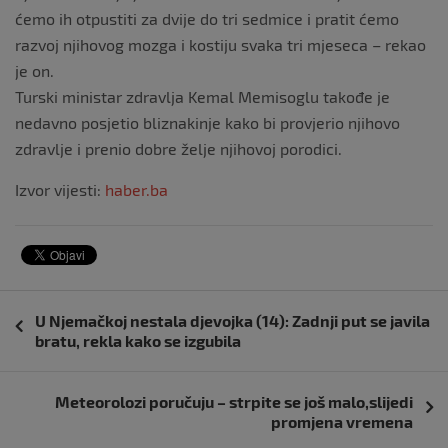
ćemo ih otpustiti za dvije do tri sedmice i pratit ćemo
razvoj njihovog mozga i kostiju svaka tri mjeseca – rekao
je on.
Turski ministar zdravlja Kemal Memisoglu takođe je
nedavno posjetio bliznakinje kako bi provjerio njihovo
zdravlje i prenio dobre želje njihovoj porodici.
Izvor vijesti:
haber.ba
Navigacija
U Njemačkoj nestala djevojka (14): Zadnji put se javila
objava
bratu, rekla kako se izgubila
Meteorolozi poručuju – strpite se još malo,slijedi
promjena vremena