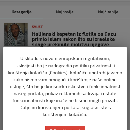
Kategorija
Najnovije
Najčitanije
SVIJET
Italijanski kapetan iz flotile za Gazu
primio islam nakon što su izraelske
snage prekinule molitvu njegove
posade
prije 10 mjeseci
U skladu s novom europskom regulativom,
Uskvijesti.ba je nadogradio politiku privatnosti i
korištenja kolačića (Cookies). Kolačiće upotrebljavamo
SVIJET
Brod “Mikeno” probio izraelsku blokadu
kako bismo vam omogućili korištenje naše online
i uplovio u Gazu – kapetan iz Sarajeva
usluge, što bolje korisničko iskustvo i funkcionalnost
vijori zastavu BiH
našeg portala, prikaz reklamnih sadržaja i ostale
prije 10 mjeseci
funkcionalnosti koje inače ne bismo mogli pružati.
Daljnjim korištenjem portala, suglasni ste s
SVIJET
korištenjem kolačića.
Opsadno stanje u Münchenu, odjeknulo
nekoliko eksplozija: Ima žrtava,
policijske snage na terenu