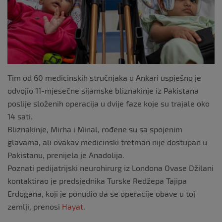
k
Tim od 60 medicinskih stručnjaka u Ankari uspješno je
odvojio 11-mjesečne sijamske bliznakinje iz Pakistana
poslije složenih operacija u dvije faze koje su trajale oko
14 sati.
Bliznakinje, Mirha i Minal, rođene su sa spojenim
glavama, ali ovakav medicinski tretman nije dostupan u
Pakistanu, prenijela je Anadolija.
Poznati pedijatrijski neurohirurg iz Londona Ovase Džilani
kontaktirao je predsjednika Turske Redžepa Tajipa
Erdogana, koji je ponudio da se operacije obave u toj
zemlji, prenosi
Hayat
.