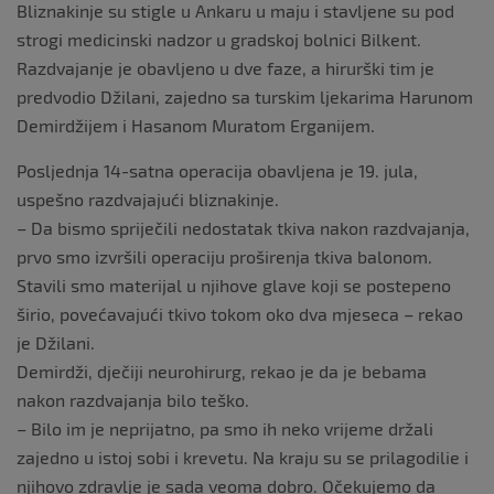
Bliznakinje su stigle u Ankaru u maju i stavljene su pod
strogi medicinski nadzor u gradskoj bolnici Bilkent.
Razdvajanje je obavljeno u dve faze, a hirurški tim je
predvodio Džilani, zajedno sa turskim ljekarima Harunom
Demirdžijem i Hasanom Muratom Erganijem.
Posljednja 14-satna operacija obavljena je 19. jula,
uspešno razdvajajući bliznakinje.
– Da bismo spriječili nedostatak tkiva nakon razdvajanja,
prvo smo izvršili operaciju proširenja tkiva balonom.
Stavili smo materijal u njihove glave koji se postepeno
širio, povećavajući tkivo tokom oko dva mjeseca – rekao
je Džilani.
Demirdži, dječiji neurohirurg, rekao je da je bebama
nakon razdvajanja bilo teško.
– Bilo im je neprijatno, pa smo ih neko vrijeme držali
zajedno u istoj sobi i krevetu. Na kraju su se prilagodilie i
njihovo zdravlje je sada veoma dobro. Očekujemo da