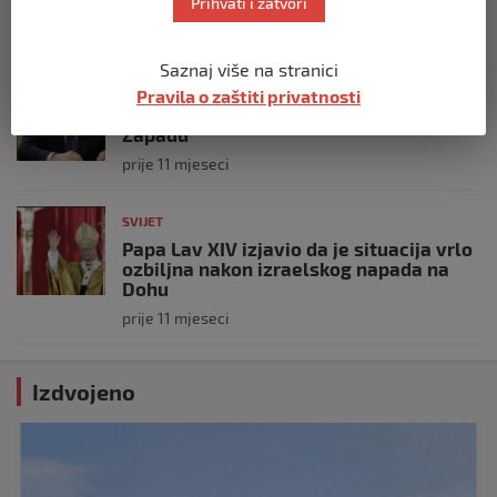
Prihvati i zatvori
prije 10 mjeseci
Saznaj više na stranici
SVIJET
Pravila o zaštiti privatnosti
Putin: Spremni smo vojno uzvratiti
Zapadu
prije 11 mjeseci
SVIJET
Papa Lav XIV izjavio da je situacija vrlo
ozbiljna nakon izraelskog napada na
Dohu
prije 11 mjeseci
Izdvojeno