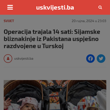
uskvijesti.ba
Skip
to
SVIJET
20 rujna, 2024 u 23:03
content
Operacija trajala 14 sati: Sijamske
bliznakinje iz Pakistana uspješno
razdvojene u Turskoj
F
T
uskvijesti.ba
a
c
i
e
e
b
o
o