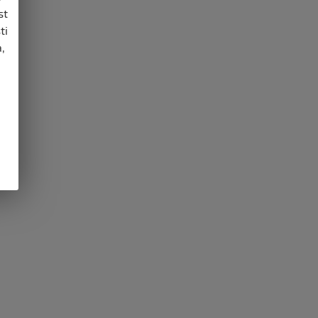
st
ti
,