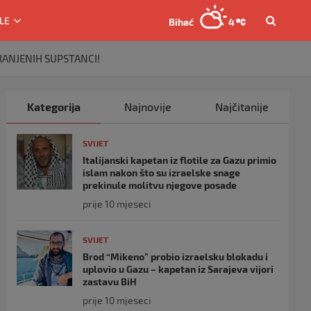
LE
Bihać
4
BRANJENIH SUPSTANCI!
Kategorija
Najnovije
Najčitanije
SVIJET
Italijanski kapetan iz flotile za Gazu primio
islam nakon što su izraelske snage
prekinule molitvu njegove posade
prije 10 mjeseci
SVIJET
Brod “Mikeno” probio izraelsku blokadu i
uplovio u Gazu – kapetan iz Sarajeva vijori
zastavu BiH
prije 10 mjeseci