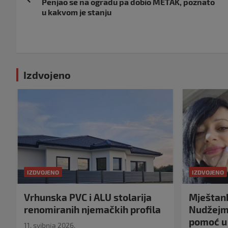
objava
Penjao se na ogradu pa dobio METAK, poznato
u kakvom je stanju
Izdvojeno
IZDVOJENO
IZDVOJENO
Vrhunska PVC i ALU stolarija
Mještank
renomiranih njemačkih profila
Nudžejma
pomoć u 
11. svibnja 2026.