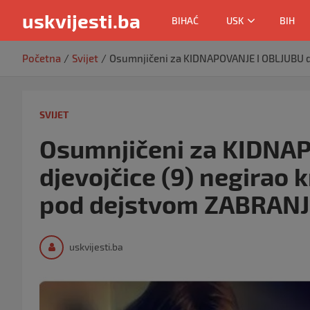
uskvijesti.ba
BIHAĆ
USK
BIH
Skip
Početna
Svijet
Osumnjičeni za KIDNAPOVANJE I OBLJUBU dj
to
content
SVIJET
Osumnjičeni za KIDNA
djevojčice (9) negirao 
pod dejstvom ZABRANJ
uskvijesti.ba