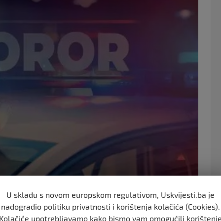
e
er
b
o
o
k
U skladu s novom europskom regulativom, Uskvijesti.ba je
nadogradio politiku privatnosti i korištenja kolačića (Cookies).
apsila osumnjičenog. On se danas pojavio na sudu optužen
Kolačiće upotrebljavamo kako bismo vam omogućili korištenj