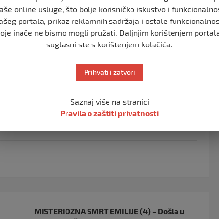
tužnice za se.sualni napad.
aše online usluge, što bolje korisničko iskustvo i funkcionalno
ašeg portala, prikaz reklamnih sadržaja i ostale funkcionalnos
ce, odnosno antihistaminika Benadril, sa namjerom da
koje inače ne bismo mogli pružati. Daljnjim korištenjem portala
vor uoči šestodnevnog suđenja 21. oktobra.
suglasni ste s korištenjem kolačića.
 šeta sa muškarcem 22. aprila ispred jedna prodavnice.
njičenog, koji je navodno identifikovan na snimku.
Prihvati i zatvori
olicijska stvar, ali smo zahvalni što su brze akcije
Saznaj više na stranici
e potparol policije, piše
srbija danas
.
Pravila o zaštiti privatnosti
MISTERIOZNA SMRT EMILIJE (4) – Došla u