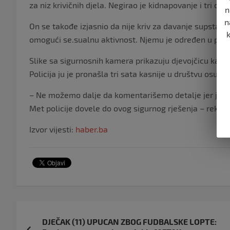
za niz krivičnih djela. Negirao je kidnapovanje i tri op
n
n
On se takođe izjasnio da nije kriv za davanje supstan
omogući se.sualnu aktivnost. Njemu je određen u prit
Slike sa sigurnosnih kamera prikazuju djevojčicu kako
Policija ju je pronašla tri sata kasnije u društvu osum
– Ne možemo dalje da komentarišemo detalje jer je to p
Met policije dovele do ovog sigurnog rješenja – rekao j
Izvor vijesti:
haber.ba
Navigacija
DJEČAK (11) UPUCAN ZBOG FUDBALSKE LOPTE: