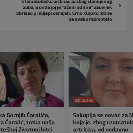
stomatološku ordinaciju zbog slomljenog
zuba, a onda joj je “džem od sna” zauvijek
izbrisao prelijepi osmijeh: Crno klupko istine
se ovako razmotalo
IZDVOJENO
a Gornjih Ćoralića,
Sakuplja se novac za N
 Ćoralić, treba našu
koja je, zbog reumato
teškoj životnoj bitci
artritisa, od nedavno