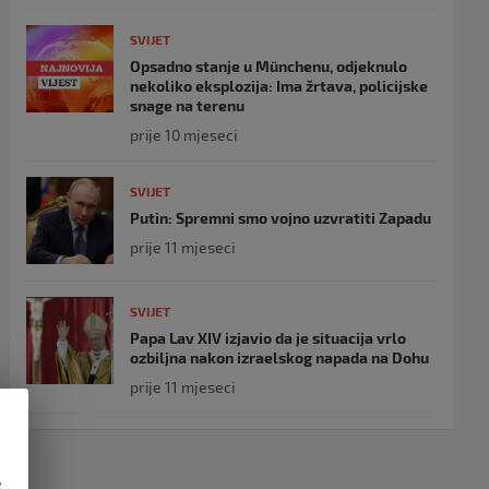
SVIJET
Opsadno stanje u Münchenu, odjeknulo
nekoliko eksplozija: Ima žrtava, policijske
snage na terenu
prije 10 mjeseci
SVIJET
Putin: Spremni smo vojno uzvratiti Zapadu
prije 11 mjeseci
SVIJET
Papa Lav XIV izjavio da je situacija vrlo
ozbiljna nakon izraelskog napada na Dohu
prije 11 mjeseci
e