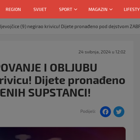
REGION
SVIJET
SPORT
MAGAZIN
LIFESTY
evojčice (9) negirao krivicu! Dijete pronađeno pod dejstvom ZA
24 svibnja, 2024 u 12:02
POVANJE I OBLJUBU
krivicu! Dijete pronađeno
ENIH SUPSTANCI!
F
T
Podijeli:
a
w
c
itt