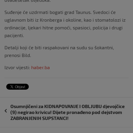
Suđenje će uzdrmati bogati grad Taunus. Svedoci će
uglavnom biti iz Kronberga i okoline, kao i stomatolozi iz
ordinacije, ljekari hitne pomoći, spasioci, policija i drugi
pacijenti.
Detalji koji će biti raspakovani na sudu su šokantni,
prenosi Bild.
Izvor vijesti:
haber.ba
Navigacija
Osumnjičeni za KIDNAPOVANJE I OBLJUBU djevojčice
objava
(9) negirao krivicu! Dijete pronađeno pod dejstvom
ZABRANJENIH SUPSTANCI!