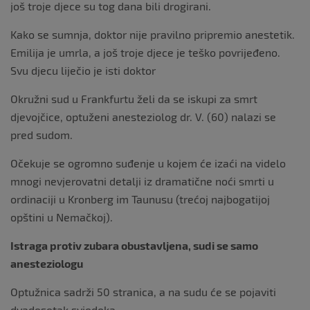
još troje djece su tog dana bili drogirani.
Kako se sumnja, doktor nije pravilno pripremio anestetik.
Emilija je umrla, a još troje djece je teško povrijeđeno.
Svu djecu liječio je isti doktor
Okružni sud u Frankfurtu želi da se iskupi za smrt
djevojčice, optuženi anesteziolog dr. V. (60) nalazi se
pred sudom.
Očekuje se ogromno suđenje u kojem će izaći na videlo
mnogi nevjerovatni detalji iz dramatične noći smrti u
ordinaciji u Kronberg im Taunusu (trećoj najbogatijoj
opštini u Nemačkoj).
Istraga protiv zubara obustavljena, sudi se samo
anesteziologu
Optužnica sadrži 50 stranica, a na sudu će se pojaviti
dvadesetak svjedoka.