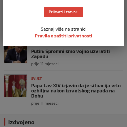
SVIJET
Opsadno stanje u Münchenu, odjeknulo
Prihvati i zatvori
nekoliko eksplozija: Ima žrtava,
policijske snage na terenu
Saznaj više na stranici
prije 10 mjeseci
Pravila o zaštiti privatnosti
SVIJET
Putin: Spremni smo vojno uzvratiti
Zapadu
prije 11 mjeseci
SVIJET
Papa Lav XIV izjavio da je situacija vrlo
ozbiljna nakon izraelskog napada na
Dohu
prije 11 mjeseci
Izdvojeno