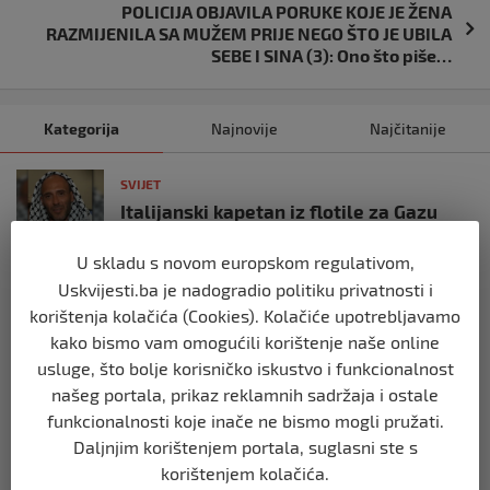
POLICIJA OBJAVILA PORUKE KOJE JE ŽENA
RAZMIJENILA SA MUŽEM PRIJE NEGO ŠTO JE UBILA
SEBE I SINA (3): Ono što piše…
Kategorija
Najnovije
Najčitanije
SVIJET
Italijanski kapetan iz flotile za Gazu
primio islam nakon što su izraelske
snage prekinule molitvu njegove
U skladu s novom europskom regulativom,
posade
Uskvijesti.ba je nadogradio politiku privatnosti i
prije 10 mjeseci
korištenja kolačića (Cookies). Kolačiće upotrebljavamo
kako bismo vam omogućili korištenje naše online
SVIJET
usluge, što bolje korisničko iskustvo i funkcionalnost
Brod “Mikeno” probio izraelsku blokadu
našeg portala, prikaz reklamnih sadržaja i ostale
i uplovio u Gazu – kapetan iz Sarajeva
funkcionalnosti koje inače ne bismo mogli pružati.
vijori zastavu BiH
Daljnjim korištenjem portala, suglasni ste s
prije 10 mjeseci
korištenjem kolačića.