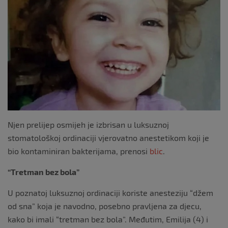
b
o
o
k
Njen prelijep osmijeh je izbrisan u luksuznoj
stomatološkoj ordinaciji vjerovatno anestetikom koji je
bio kontaminiran bakterijama, prenosi
blic
.
“Tretman bez bola”
U poznatoj luksuznoj ordinaciji koriste anesteziju “džem
od sna” koja je navodno, posebno pravljena za djecu,
kako bi imali “tretman bez bola”. Međutim, Emilija (4) i