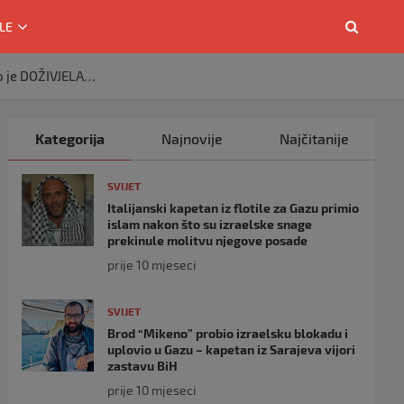
LE
o je DOŽIVJELA…
Kategorija
Najnovije
Najčitanije
SVIJET
Italijanski kapetan iz flotile za Gazu primio
islam nakon što su izraelske snage
prekinule molitvu njegove posade
prije 10 mjeseci
SVIJET
Brod “Mikeno” probio izraelsku blokadu i
uplovio u Gazu – kapetan iz Sarajeva vijori
zastavu BiH
prije 10 mjeseci