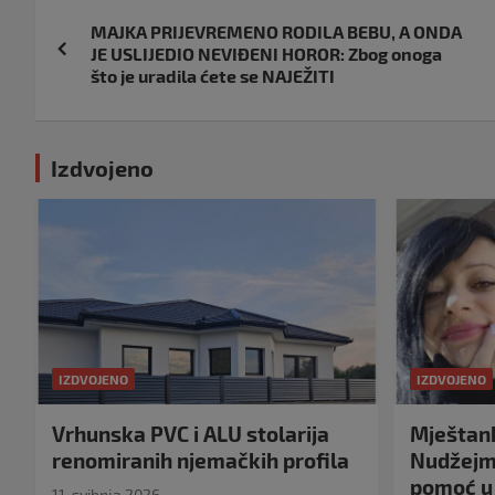
Navigacija
MAJKA PRIJEVREMENO RODILA BEBU, A ONDA
objava
JE USLIJEDIO NEVIĐENI HOROR: Zbog onoga
što je uradila ćete se NAJEŽITI
Izdvojeno
IZDVOJENO
IZDVOJENO
Vrhunska PVC i ALU stolarija
Mještank
renomiranih njemačkih profila
Nudžejma
pomoć u 
11. svibnja 2026.