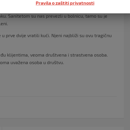
Pravila o zaštiti privatnosti
, ali su nas i tamo poslali kući. Međutim, kod kuće joj
maku. Sanitetom su nas prevezli u bolnicu, tamo su je
leni.
u prve dvije vratili kući. Njeni najbliži su ovu tragičnu
među klijentima, veoma društvena i strastvena osoba.
 veoma uvažena osoba u društvu.