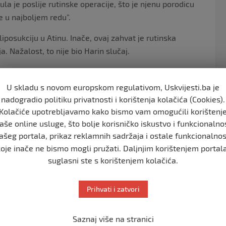
ula je poslije rutinske operacije, što je njenu porodicu
ve u najboljem redu”.
iposukciju u Atinu. Inače, ovaj zahvat je rutinska
. Nažalost, to nije bio Harin slučaj.
o je to u podne u ponedjeljak, a Hara se poslije dva
 postoperativnu kontorlu”, objašnjava njen muž Hristos.
U skladu s novom europskom regulativom, Uskvijesti.ba je
nadogradio politiku privatnosti i korištenja kolačića (Cookies).
operacije.
Kolačiće upotrebljavamo kako bismo vam omogućili korištenj
aše online usluge, što bolje korisničko iskustvo i funkcionalno
koliko sati počela da osjeća mučninu i bolove. Onda se
ašeg portala, prikaz reklamnih sadržaja i ostale funkcionalnos
i jake glavobolje.
koje inače ne bismo mogli pružati. Daljnjim korištenjem portala
da ga dobijem. Zajedno smo išle u Glifadu, kako sam
suglasni ste s korištenjem kolačića.
mah je započeta procedura. Operaciju je imala oko 12
Prihvati i zatvori
li su rezultati bili uredni i poslali su ih kući. Međutim,
Saznaj više na stranici
ćerku.