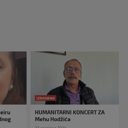
IZDVOJENO
eiru
HUMANITARNI KONCERT ZA
idnog
Mehu Hodžića
27. prosinca 2024.