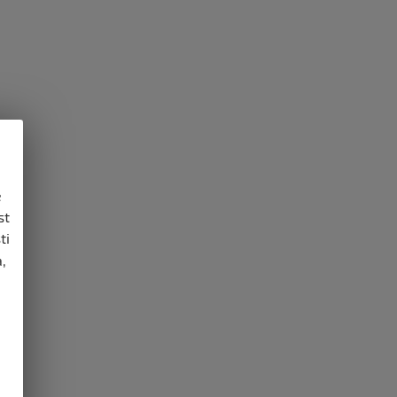
e
st
ti
,