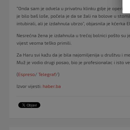
“Onda sam je odvela u privatnu klinku gdje je operisana
je bilo baš loše, počela je da se žali na bolove u sto
intubirali, ali je izdahnula ubrzo”, objasnila je kćerka E
Nesrećna žena je izdahnula u trećoj bolnici pošto su je 
vijest veoma teško primili.
Za Haru svi kažu da je bila najomiljenija u društvu i 
Muž je vodio drugi posao, bio je profesionalac i isto
(
Espreso
/
Telegraf
/)
Izvor vijesti:
haber.ba