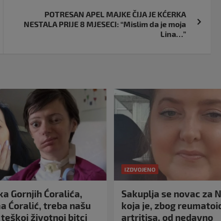
POTRESAN APEL MAJKE ČIJA JE KĆERKA
NESTALA PRIJE 8 MJESECI: “Mislim da je moja
Lina…”
IZDVOJENO
a Gornjih Ćoralića,
Sakuplja se novac za N
 Ćoralić, treba našu
koja je, zbog reumato
teškoj životnoj bitci
artritisa, od nedavno