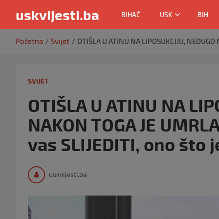
uskvijesti.ba
BIHAĆ
USK
BIH
Skip
Početna
Svijet
OTIŠLA U ATINU NA LIPOSUKCIJU, NEDUGO NA
to
content
SVIJET
OTIŠLA U ATINU NA LI
NAKON TOGA JE UMRLA: 
vas SLIJEDITI, ono što
uskvijesti.ba