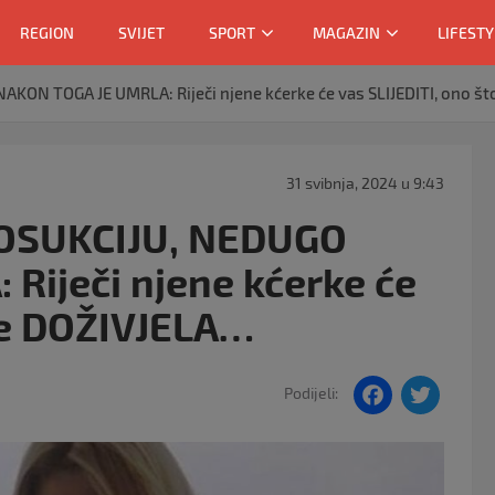
REGION
SVIJET
SPORT
MAGAZIN
LIFESTY
KON TOGA JE UMRLA: Riječi njene kćerke će vas SLIJEDITI, ono št
31 svibnja, 2024 u 9:43
POSUKCIJU, NEDUGO
Riječi njene kćerke će
 je DOŽIVJELA…
F
T
Podijeli:
a
w
c
itt