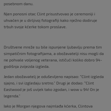
posebnom danu.
Njen ponosni otac Clint prisustvovao je ceremoniji i
uhvaćen je u dirljivoj fotografiji kako nježno dodiruje
trbuh svoje kćerke tokom proslave.
Društvene mreže su bile ispunjene ljubavlju prema tim
simpatičnim fotografijama, a obožavatelji nisu mogli da
ne pohvale voljenog veterana, ističući koliko dobro 94-
godišnja zvijezda izgleda.
Jedan obožavatelj je oduševljeno napisao: “Clint izgleda
sjajno, i svi izgledaju sretno.” Drugi je dodao: “Clint
Eastwood je još uvijek tako zgodan, i wow u 94! On je
legenda.”
Iako je Morgan njegova najmlađa kćerka, Clintova