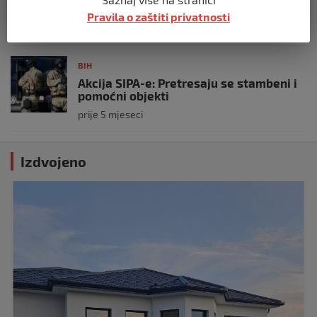
unutrašnjih poslova
Pravila o zaštiti privatnosti
prije 5 mjeseci
BIH
Akcija SIPA-e: Pretresaju se stambeni i
pomoćni objekti
prije 5 mjeseci
Izdvojeno