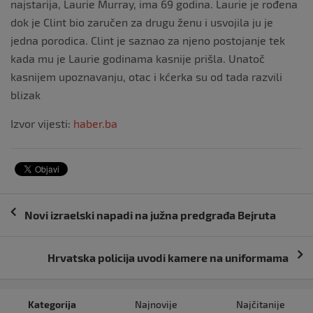
najstarija, Laurie Murray, ima 69 godina. Laurie je rođena
dok je Clint bio zaručen za drugu ženu i usvojila ju je
jedna porodica. Clint je saznao za njeno postojanje tek
kada mu je Laurie godinama kasnije prišla. Unatoč
kasnijem upoznavanju, otac i kćerka su od tada razvili
blizak
Izvor vijesti:
haber.ba
Navigacija
Novi izraelski napadi na južna predgrađa Bejruta
objava
Hrvatska policija uvodi kamere na uniformama
Kategorija
Najnovije
Najčitanije