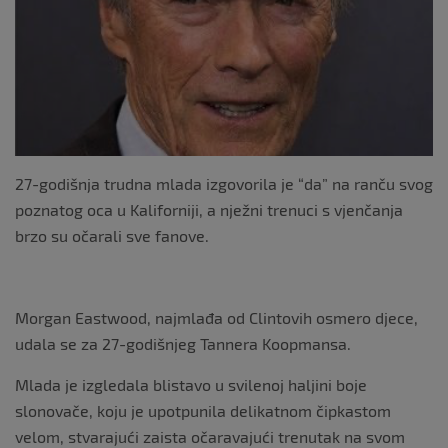
k
27-godišnja trudna mlada izgovorila je “da” na ranču svog
poznatog oca u Kaliforniji, a nježni trenuci s vjenčanja
brzo su očarali sve fanove.
Morgan Eastwood, najmlađa od Clintovih osmero djece,
udala se za 27-godišnjeg Tannera Koopmansa.
Mlada je izgledala blistavo u svilenoj haljini boje
slonovače, koju je upotpunila delikatnom čipkastom
velom, stvarajući zaista očaravajući trenutak na svom