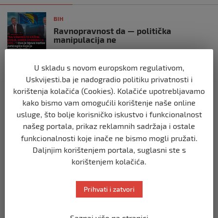
BIH
Ravnopravnost da — politička
manipulacija ne
prije 2 mjeseca
U skladu s novom europskom regulativom,
BIH
Uskvijesti.ba je nadogradio politiku privatnosti i
Postoje razne špekulacije oko ukidanja
korištenja kolačića (Cookies). Kolačiće upotrebljavamo
OHR-a – šta vi mislite?
kako bismo vam omogućili korištenje naše online
prije 3 mjeseca
usluge, što bolje korisničko iskustvo i funkcionalnost
našeg portala, prikaz reklamnih sadržaja i ostale
BIH
funkcionalnosti koje inače ne bismo mogli pružati.
Zašto Bakir Izetbegović trenutno ima
Daljnjim korištenjem portala, suglasni ste s
najveće šanse za povratak u
korištenjem kolačića.
Predsjedništvo BiH
prije 3 mjeseca
Prihvati i zatvori
BIH
Demantij Federalnog ministarstva
Saznaj više na stranici