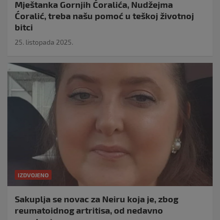
Mještanka Gornjih Ćoralića, Nudžejma
Ćoralić, treba našu pomoć u teškoj životnoj
bitci
25. listopada 2025.
IZDVOJENO
Sakuplja se novac za Neiru koja je, zbog
reumatoidnog artritisa, od nedavno