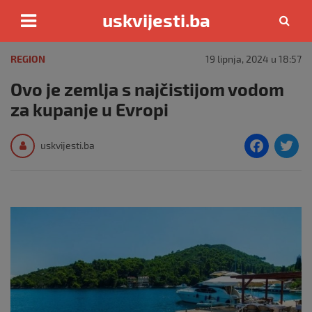
uskvijesti.ba
Skip
to
REGION
19 lipnja, 2024 u 18:57
content
Ovo je zemlja s najčistijom vodom
za kupanje u Evropi
F
T
uskvijesti.ba
a
c
i
e
e
b
o
o
k