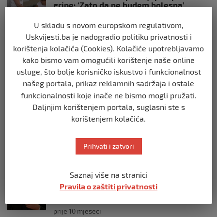
gripe: ‘Zato da ne budem bolesna’
prije 10 mjeseci
U skladu s novom europskom regulativom,
Uskvijesti.ba je nadogradio politiku privatnosti i
REGION
korištenja kolačića (Cookies). Kolačiće upotrebljavamo
Predsjednik Srbije Aleksandar Vučić
kako bismo vam omogućili korištenje naše online
poslao vijenac: Posljednji pozdrav
usluge, što bolje korisničko iskustvo i funkcionalnost
Halidu
našeg portala, prikaz reklamnih sadržaja i ostale
prije 10 mjeseci
funkcionalnosti koje inače ne bismo mogli pružati.
Daljnjim korištenjem portala, suglasni ste s
REGION
korištenjem kolačića.
Koza ogrebala dijete u zoološkom vrtu,
roditelji zvali hitnu i policiju: “Došli su
uhapsiti kozu”
Prihvati i zatvori
prije 10 mjeseci
Saznaj više na stranici
REGION
Pravila o zaštiti privatnosti
Vučić dramatično: “Biće rata, Vojska
Srbije je spremna”
prije 10 mjeseci