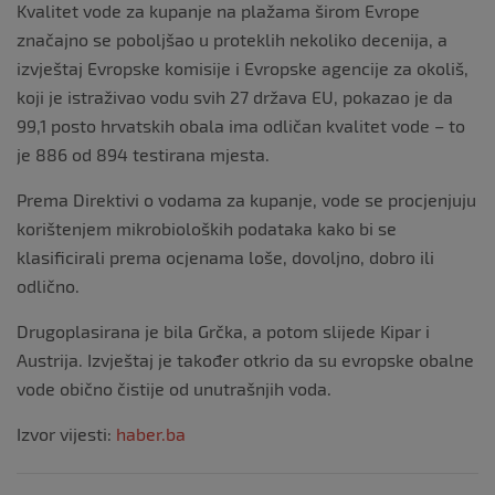
Kvalitet vode za kupanje na plažama širom Evrope
značajno se poboljšao u proteklih nekoliko decenija, a
izvještaj Evropske komisije i Evropske agencije za okoliš,
koji je istraživao vodu svih 27 država EU, pokazao je da
99,1 posto hrvatskih obala ima odličan kvalitet vode – to
je 886 od 894 testirana mjesta.
Prema Direktivi o vodama za kupanje, vode se procjenjuju
korištenjem mikrobioloških podataka kako bi se
klasificirali prema ocjenama loše, dovoljno, dobro ili
odlično.
Drugoplasirana je bila Grčka, a potom slijede Kipar i
Austrija. Izvještaj je također otkrio da su evropske obalne
vode obično čistije od unutrašnjih voda.
Izvor vijesti:
haber.ba