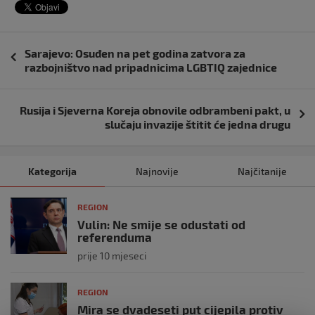
Navigacija
Sarajevo: Osuđen na pet godina zatvora za
objava
razbojništvo nad pripadnicima LGBTIQ zajednice
Rusija i Sjeverna Koreja obnovile odbrambeni pakt, u
slučaju invazije štitit će jedna drugu
Kategorija
Najnovije
Najčitanije
REGION
Vulin: Ne smije se odustati od
referenduma
prije 10 mjeseci
REGION
Mira se dvadeseti put cijepila protiv