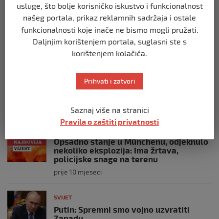
primio islam nakon što su izraelske
usluge, što bolje korisničko iskustvo i funkcionalnost
snage prekinule molitvu njegove
našeg portala, prikaz reklamnih sadržaja i ostale
posade
funkcionalnosti koje inače ne bismo mogli pružati.
prije 10 mjeseci
Daljnjim korištenjem portala, suglasni ste s
korištenjem kolačića.
SVIJET
Brod “Mikeno” probio izraelsku blokadu
Prihvati i zatvori
i uplovio u Gazu – kapetan iz Sarajeva
vijori zastavu BiH
prije 10 mjeseci
Saznaj više na stranici
Pravila o zaštiti privatnosti
SVIJET
Opsadno stanje u Münchenu, odjeknulo
nekoliko eksplozija: Ima žrtava,
policijske snage na terenu
prije 10 mjeseci
SVIJET
Putin: Spremni smo vojno uzvratiti
Zapadu