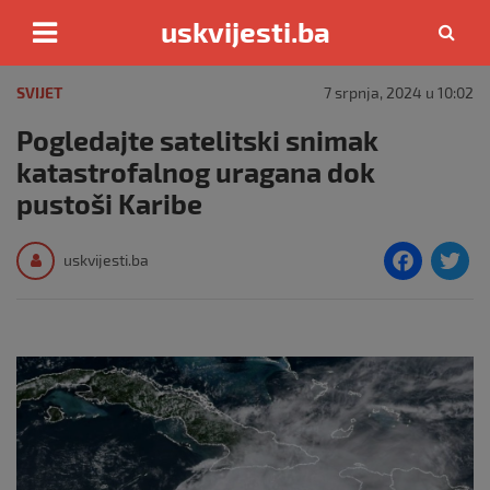
uskvijesti.ba
Skip
to
SVIJET
7 srpnja, 2024 u 10:02
content
Pogledajte satelitski snimak
katastrofalnog uragana dok
pustoši Karibe
F
T
uskvijesti.ba
a
c
i
e
e
b
o
o