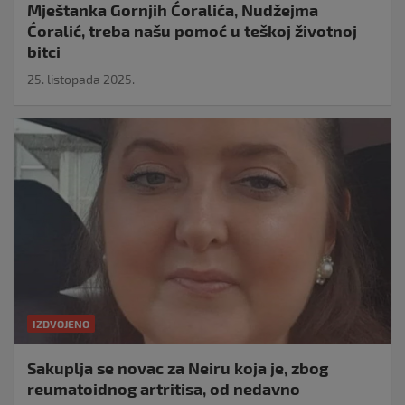
Mještanka Gornjih Ćoralića, Nudžejma
Ćoralić, treba našu pomoć u teškoj životnoj
bitci
25. listopada 2025.
IZDVOJENO
Sakuplja se novac za Neiru koja je, zbog
reumatoidnog artritisa, od nedavno