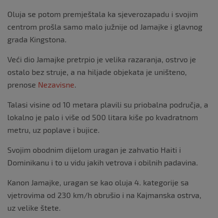
Oluja se potom premještala ka sjeverozapadu i svojim
centrom prošla samo malo južnije od Jamajke i glavnog
grada Kingstona.
Veći dio Jamajke pretrpio je velika razaranja, ostrvo je
ostalo bez struje, a na hiljade objekata je uništeno,
prenose
Nezavisne
.
Talasi visine od 10 metara plavili su priobalna područja, a
lokalno je palo i više od 500 litara kiše po kvadratnom
metru, uz poplave i bujice.
Svojim obodnim dijelom uragan je zahvatio Haiti i
Dominikanu i to u vidu jakih vetrova i obilnih padavina.
Kanon Jamajke, uragan se kao oluja 4. kategorije sa
vjetrovima od 230 km/h obrušio i na Kajmanska ostrva,
uz velike štete.