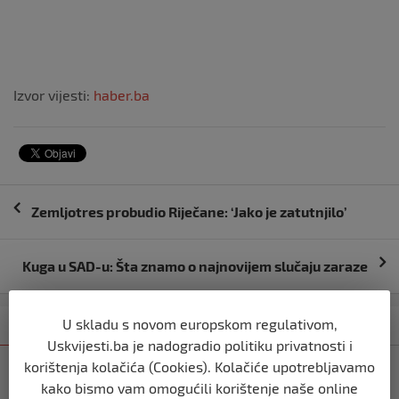
Izvor vijesti:
haber.ba
Navigacija
Zemljotres probudio Riječane: ‘Jako je zatutnjilo’
objava
Kuga u SAD-u: Šta znamo o najnovijem slučaju zaraze
U skladu s novom europskom regulativom,
Kategorija
Najnovije
Najčitanije
Uskvijesti.ba je nadogradio politiku privatnosti i
korištenja kolačića (Cookies). Kolačiće upotrebljavamo
SVIJET
kako bismo vam omogućili korištenje naše online
Italijanski kapetan iz flotile za Gazu