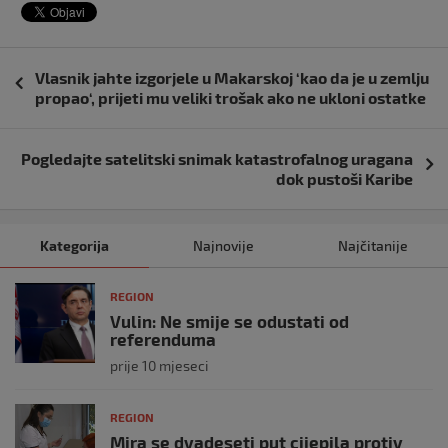
Navigacija
Vlasnik jahte izgorjele u Makarskoj ‘kao da je u zemlju
objava
propao‘, prijeti mu veliki trošak ako ne ukloni ostatke
Pogledajte satelitski snimak katastrofalnog uragana
dok pustoši Karibe
Kategorija
Najnovije
Najčitanije
REGION
Vulin: Ne smije se odustati od
referenduma
prije 10 mjeseci
REGION
Mira se dvadeseti put cijepila protiv