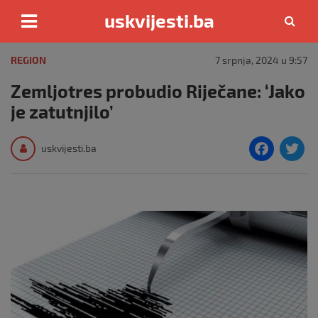
uskvijesti.ba
Skip
to
REGION
7 srpnja, 2024 u 9:57
content
Zemljotres probudio Riječane: ‘Jako
je zatutnjilo’
F
T
uskvijesti.ba
a
c
i
e
e
b
o
o
k