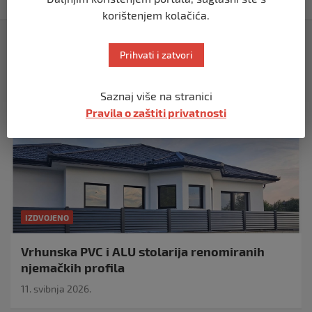
korištenjem kolačića.
Izdvojeno
Prihvati i zatvori
Saznaj više na stranici
Pravila o zaštiti privatnosti
IZDVOJENO
Vrhunska PVC i ALU stolarija renomiranih
njemačkih profila
11. svibnja 2026.