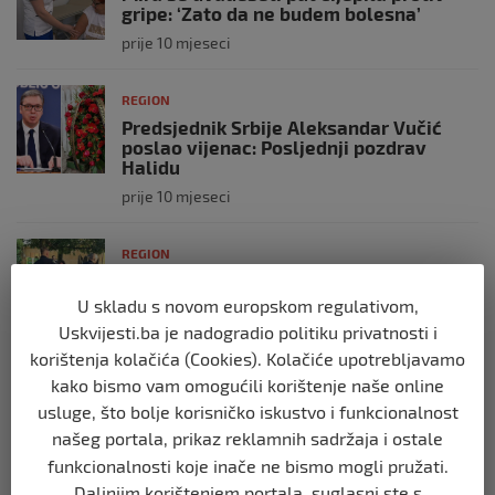
gripe: ‘Zato da ne budem bolesna’
prije 10 mjeseci
REGION
Predsjednik Srbije Aleksandar Vučić
poslao vijenac: Posljednji pozdrav
Halidu
prije 10 mjeseci
REGION
Koza ogrebala dijete u zoološkom vrtu,
roditelji zvali hitnu i policiju: “Došli su
U skladu s novom europskom regulativom,
uhapsiti kozu”
Uskvijesti.ba je nadogradio politiku privatnosti i
prije 10 mjeseci
korištenja kolačića (Cookies). Kolačiće upotrebljavamo
kako bismo vam omogućili korištenje naše online
REGION
usluge, što bolje korisničko iskustvo i funkcionalnost
Vučić dramatično: “Biće rata, Vojska
našeg portala, prikaz reklamnih sadržaja i ostale
Srbije je spremna”
funkcionalnosti koje inače ne bismo mogli pružati.
prije 10 mjeseci
Daljnjim korištenjem portala, suglasni ste s