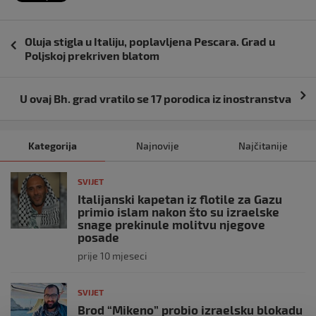
Navigacija
Oluja stigla u Italiju, poplavljena Pescara. Grad u
objava
Poljskoj prekriven blatom
U ovaj Bh. grad vratilo se 17 porodica iz inostranstva
Kategorija
Najnovije
Najčitanije
SVIJET
Italijanski kapetan iz flotile za Gazu
primio islam nakon što su izraelske
snage prekinule molitvu njegove
posade
prije 10 mjeseci
SVIJET
Brod “Mikeno” probio izraelsku blokadu