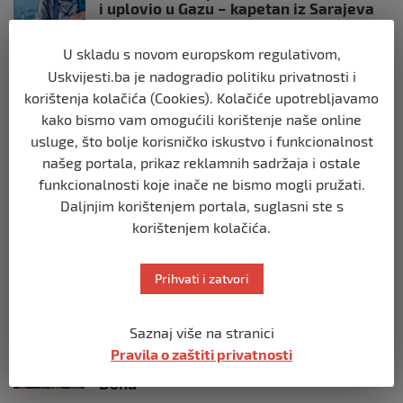
i uplovio u Gazu – kapetan iz Sarajeva
vijori zastavu BiH
prije 10 mjeseci
U skladu s novom europskom regulativom,
Uskvijesti.ba je nadogradio politiku privatnosti i
SVIJET
korištenja kolačića (Cookies). Kolačiće upotrebljavamo
Opsadno stanje u Münchenu, odjeknulo
kako bismo vam omogućili korištenje naše online
nekoliko eksplozija: Ima žrtava,
usluge, što bolje korisničko iskustvo i funkcionalnost
policijske snage na terenu
našeg portala, prikaz reklamnih sadržaja i ostale
prije 10 mjeseci
funkcionalnosti koje inače ne bismo mogli pružati.
Daljnjim korištenjem portala, suglasni ste s
SVIJET
korištenjem kolačića.
Putin: Spremni smo vojno uzvratiti
Zapadu
Prihvati i zatvori
prije 11 mjeseci
SVIJET
Saznaj više na stranici
Papa Lav XIV izjavio da je situacija vrlo
Pravila o zaštiti privatnosti
ozbiljna nakon izraelskog napada na
Dohu