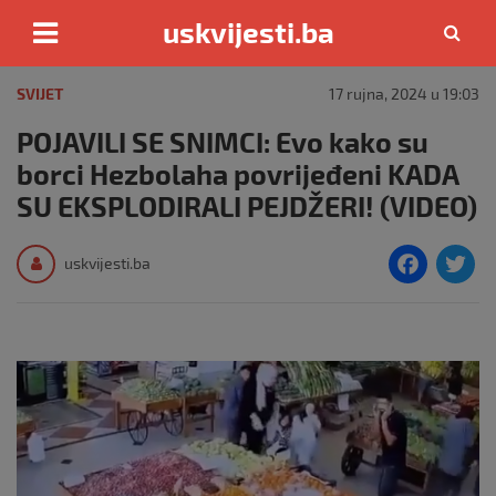
uskvijesti.ba
Skip
to
SVIJET
17 rujna, 2024 u 19:03
content
POJAVILI SE SNIMCI: Evo kako su
borci Hezbolaha povrijeđeni KADA
SU EKSPLODIRALI PEJDŽERI! (VIDEO)
F
T
uskvijesti.ba
a
c
i
e
e
b
o
o