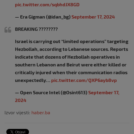
pic.twitter.com/sqbhdJX8GD
— Era Gigman (@idan_bg)
September 17, 2024
BREAKING ????????
Israel is carrying out “limited operations” targeting
Hezbollah, according to Lebanese sources. Reports
indicate that dozens of Hezbollah operatives in
southern Lebanon and Beirut were either killed or
critically injured when their communication radios
unexpectedly…
pic.twitter.com/QXP6ayb8vp
— Open Source Intel (@Osint613)
September 17,
2024
Izvor vijesti:
haber.ba