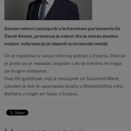
k
Konzervativni zastupnik u britanskom parlamentu Sir
David Amess, preminuo je nakon što je danas zboden
nožem. Informaciju je objavili su britanski mediji.
On je napadnut u svojoj izbornoj jedinici u Essexu. Policija
je javila da je napadač uhapšen i da se trentno ne traga
za drugim osobama.
Ovaj 69-godišnjak, koji je zastupnik za Southend West,
izboden je dok je upoznavao birače u Metodističkoj crkvi
Belfairs u Leigh-on-Seau u Essexu.
Navigacija