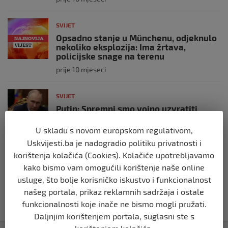
SVIJET
Opsadno stanje u Münchenu, odjeknulo
nekoliko eksplozija: Ima žrtava,
policijske snage na terenu
prije 10 mjeseci
SVIJET
Putin: Spremni smo vojno uzvratiti
Zapadu
U skladu s novom europskom regulativom,
prije 11 mjeseci
Uskvijesti.ba je nadogradio politiku privatnosti i
korištenja kolačića (Cookies). Kolačiće upotrebljavamo
SVIJET
kako bismo vam omogućili korištenje naše online
Papa Lav XIV izjavio da je situacija vrlo
ozbiljna nakon izraelskog napada na
usluge, što bolje korisničko iskustvo i funkcionalnost
Dohu
našeg portala, prikaz reklamnih sadržaja i ostale
prije 11 mjeseci
funkcionalnosti koje inače ne bismo mogli pružati.
Daljnjim korištenjem portala, suglasni ste s