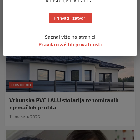
korištenjem kolačića.
Izdvojeno
Prihvati i zatvori
Saznaj više na stranici
Pravila o zaštiti privatnosti
IZDVOJENO
Vrhunska PVC i ALU stolarija renomiranih
njemačkih profila
11. svibnja 2026.