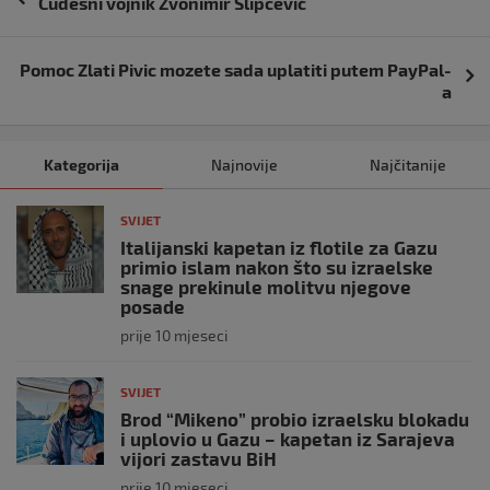
Čudesni vojnik Zvonimir Slipčević
objava
Pomoc Zlati Pivic mozete sada uplatiti putem PayPal-
a
Kategorija
Najnovije
Najčitanije
SVIJET
Italijanski kapetan iz flotile za Gazu
primio islam nakon što su izraelske
snage prekinule molitvu njegove
posade
prije 10 mjeseci
SVIJET
Brod “Mikeno” probio izraelsku blokadu
i uplovio u Gazu – kapetan iz Sarajeva
vijori zastavu BiH
prije 10 mjeseci