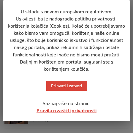
životnoj bitci
U skladu s novom europskom regulativom,
prije 10 mjeseci
Uskvijesti.ba je nadogradio politiku privatnosti i
korištenja kolačića (Cookies). Kolačiće upotrebljavamo
IZDVOJENO
kako bismo vam omogućili korištenje naše online
Sakuplja se novac za Neiru koja je, zbog
reumatoidnog artritisa, od nedavno
usluge, što bolje korisničko iskustvo i funkcionalnost
nepokretna
našeg portala, prikaz reklamnih sadržaja i ostale
prije 11 mjeseci
funkcionalnosti koje inače ne bismo mogli pružati.
Daljnjim korištenjem portala, suglasni ste s
korištenjem kolačića.
IZDVOJENO
HUMANITARNI KONCERT ZA Mehu
Hodžića
Prihvati i zatvori
prije 2 godine
Saznaj više na stranici
IZDVOJENO
Pravila o zaštiti privatnosti
Minka Dolić treba našu pomoć
prije 2 godine