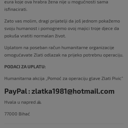
eura koje ova hrabra žena nije u mogućnosti sama
isfinacirati.
Zato vas molim, dragi prijatelji da još jednom pokažemo
svoju humanost i pomognemo ovoj majici troje djece da
pokuša vratiti normalan život.
Uplatom na poseban račun humanitarne organizacije
omogućavate Zlati odlazak na prijeko potrebnu operaciju.
PODACI ZA UPLATU:
Humanitarna akcija „Pomoć za operaciju glave Zlati Pivic”
PayPal : zlatka1981@hotmail.com
Hvala u napred 🙏
77000 Bihać