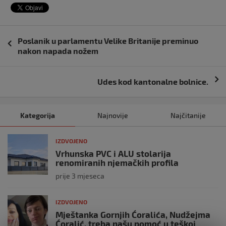
Navigacija
Poslanik u parlamentu Velike Britanije preminuo
objava
nakon napada nožem
Udes kod kantonalne bolnice.
Kategorija
Najnovije
Najčitanije
IZDVOJENO
Vrhunska PVC i ALU stolarija
renomiranih njemačkih profila
prije 3 mjeseca
IZDVOJENO
Mještanka Gornjih Ćoralića, Nudžejma
Ćoralić, treba našu pomoć u teškoj