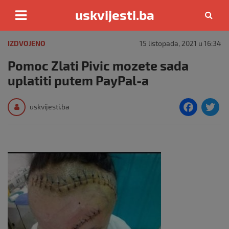
uskvijesti.ba
Skip
to
IZDVOJENO
15 listopada, 2021 u 16:34
content
Pomoc Zlati Pivic mozete sada
uplatiti putem PayPal-a
F
T
uskvijesti.ba
a
c
i
e
e
b
o
o
k