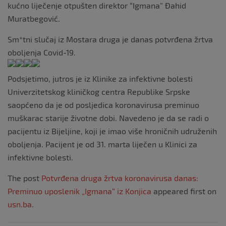
kućno liječenje otpušten direktor “Igmana” Đahid
Muratbegović.
Sm*tni slučaj iz Mostara druga je danas potvrđena žrtva
oboljenja Covid-19.
Podsjetimo, jutros je iz Klinike za infektivne bolesti
Univerzitetskog kliničkog centra Republike Srpske
saopćeno da je od posljedica koronavirusa preminuo
muškarac starije životne dobi. Navedeno je da se radi o
pacijentu iz Bijeljine, koji je imao više hroničnih udruženih
oboljenja. Pacijent je od 31. marta liječen u Klinici za
infektivne bolesti.
The post
Potvrđena druga žrtva koronavirusa danas:
Preminuo uposlenik „Igmana“ iz Konjica
appeared first on
usn.ba
.