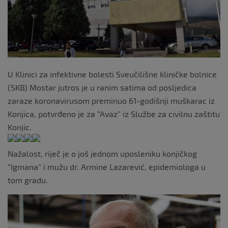
k
U Klinici za infektivne bolesti Sveučilišne kliničke bolnice
(SKB) Mostar jutros je u ranim satima od posljedica
zaraze koronavirusom preminuo 61-godišnji muškarac iz
Konjica, potvrđeno je za “Avaz” iz Službe za civilnu zaštitu
Konjic.
Nažalost, riječ je o još jednom uposleniku konjičkog
“Igmana” i mužu dr. Armine Lazarević, epidemiologa u
tom gradu.