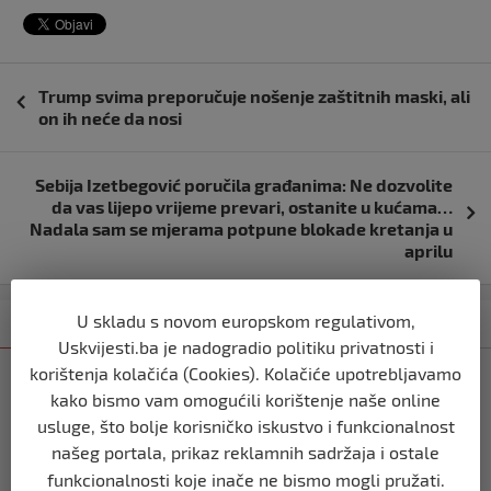
Navigacija
Trump svima preporučuje nošenje zaštitnih maski, ali
objava
on ih neće da nosi
Sebija Izetbegović poručila građanima: Ne dozvolite
da vas lijepo vrijeme prevari, ostanite u kućama…
Nadala sam se mjerama potpune blokade kretanja u
aprilu
U skladu s novom europskom regulativom,
Kategorija
Najnovije
Najčitanije
Uskvijesti.ba je nadogradio politiku privatnosti i
korištenja kolačića (Cookies). Kolačiće upotrebljavamo
BIH
kako bismo vam omogućili korištenje naše online
Ravnopravnost da — politička
manipulacija ne
usluge, što bolje korisničko iskustvo i funkcionalnost
našeg portala, prikaz reklamnih sadržaja i ostale
prije 2 mjeseca
funkcionalnosti koje inače ne bismo mogli pružati.