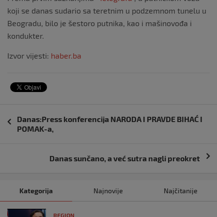
koji se danas sudario sa teretnim u podzemnom tunelu u
Beogradu, bilo je šestoro putnika, kao i mašinovođa i
kondukter.
Izvor vijesti:
haber.ba
Navigacija
Danas:Press konferencija NARODA I PRAVDE BIHAĆ I
objava
POMAK-a,
Danas sunčano, a već sutra nagli preokret
Kategorija
Najnovije
Najčitanije
REGION