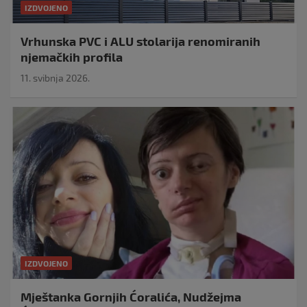
IZDVOJENO
Vrhunska PVC i ALU stolarija renomiranih
njemačkih profila
11. svibnja 2026.
IZDVOJENO
Mještanka Gornjih Ćoralića, Nudžejma