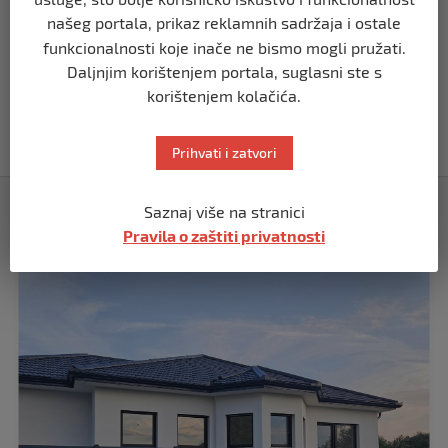
prije 10 mjeseci
našeg portala, prikaz reklamnih sadržaja i ostale
funkcionalnosti koje inače ne bismo mogli pružati.
REGION
Daljnjim korištenjem portala, suglasni ste s
Vučić dramatično: “Biće rata, Vojska
korištenjem kolačića.
Srbije je spremna”
prije 10 mjeseci
Prihvati i zatvori
Izdvojeno
Saznaj više na stranici
Pravila o zaštiti privatnosti