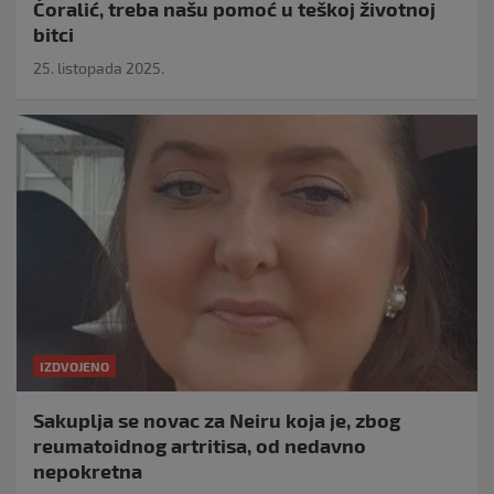
Ćoralić, treba našu pomoć u teškoj životnoj
bitci
25. listopada 2025.
IZDVOJENO
Sakuplja se novac za Neiru koja je, zbog
reumatoidnog artritisa, od nedavno
nepokretna