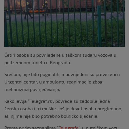
Četiri osobe su povrijeđene u teškom sudaru vozova u
podzemnom tunelu u Beogradu.
Srećom, nije bilo poginulih, a povrijeđeni su prevezeni u
Urgentni centar, u ambulantu reanimacije zbog
mehanizma povrijeđivanja.
Kako javlja “Telegraf.rs”, povrede su zadobile jedna
ženska osoba i tri muške. Još je devet osoba pregledano,
ali njima nije bilo potrebno bolničko liječenje.
Prema prvim saznanjima “
Telegrafa
“, u putničkom vozu