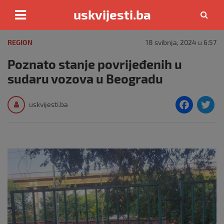
uskvijesti.ba
Skip
to
REGION
18 svibnja, 2024 u 6:57
content
Poznato stanje povrijeđenih u
sudaru vozova u Beogradu
F
T
uskvijesti.ba
a
c
i
e
e
b
o
o
k