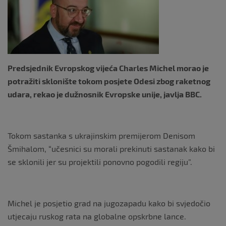
o
k
Predsjednik Evropskog vijeća Charles Michel morao je
potražiti sklonište tokom posjete Odesi zbog raketnog
udara, rekao je dužnosnik Evropske unije, javlja BBC.
Tokom sastanka s ukrajinskim premijerom Denisom
Šmihalom, “učesnici su morali prekinuti sastanak kako bi
se sklonili jer su projektili ponovno pogodili regiju”.
Michel je posjetio grad na jugozapadu kako bi svjedočio
utjecaju ruskog rata na globalne opskrbne lance.