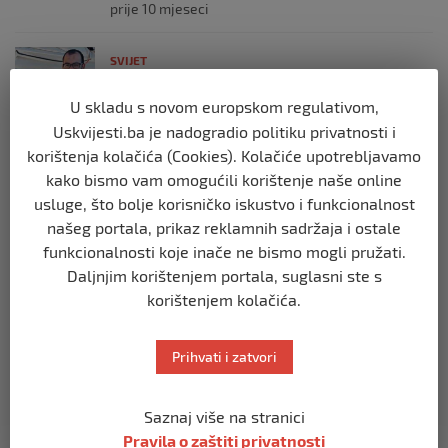
prije 10 mjeseci
SVIJET
Brod “Mikeno” probio izraelsku blokadu
i uplovio u Gazu – kapetan iz Sarajeva
U skladu s novom europskom regulativom,
vijori zastavu BiH
Uskvijesti.ba je nadogradio politiku privatnosti i
prije 10 mjeseci
korištenja kolačića (Cookies). Kolačiće upotrebljavamo
kako bismo vam omogućili korištenje naše online
SVIJET
usluge, što bolje korisničko iskustvo i funkcionalnost
Opsadno stanje u Münchenu, odjeknulo
našeg portala, prikaz reklamnih sadržaja i ostale
nekoliko eksplozija: Ima žrtava,
funkcionalnosti koje inače ne bismo mogli pružati.
policijske snage na terenu
Daljnjim korištenjem portala, suglasni ste s
prije 10 mjeseci
korištenjem kolačića.
SVIJET
Prihvati i zatvori
Putin: Spremni smo vojno uzvratiti
Zapadu
prije 11 mjeseci
Saznaj više na stranici
Pravila o zaštiti privatnosti