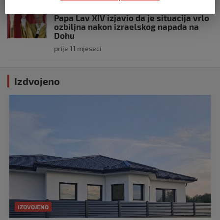
SVIJET
Papa Lav XIV izjavio da je situacija vrlo
ozbiljna nakon izraelskog napada na
Dohu
prije 11 mjeseci
Izdvojeno
IZDVOJENO