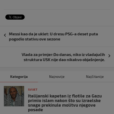
Navigacija
Messi kao da je uklet: U dresu PSG-a deset puta
objava
pogodio stativu ove sezone
Vlada za primjer:Do danas, niko iz vladajućih
struktura USK nije dao nikakvo objašnjenje.
Kategorija
Najnovije
Najčitanije
SVIJET
Italijanski kapetan iz flotile za Gazu
primio islam nakon što su izraelske
snage prekinule molitvu njegove
posade