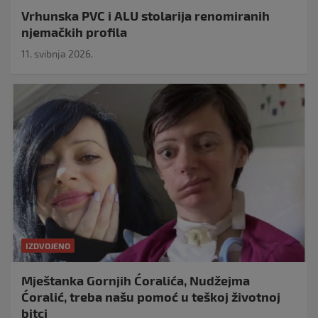
Vrhunska PVC i ALU stolarija renomiranih
njemačkih profila
11. svibnja 2026.
IZDVOJENO
Mještanka Gornjih Ćoralića, Nudžejma
Ćoralić, treba našu pomoć u teškoj životnoj
bitci