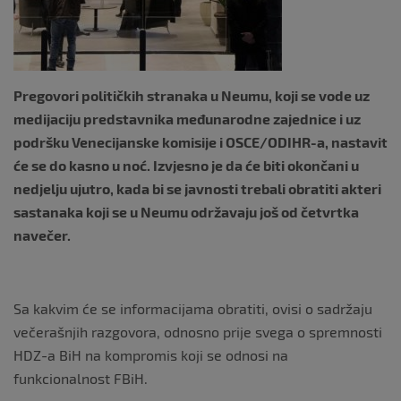
k
Pregovori političkih stranaka u Neumu, koji se vode uz
medijaciju predstavnika međunarodne zajednice i uz
podršku Venecijanske komisije i OSCE/ODIHR-a, nastavit
će se do kasno u noć. Izvjesno je da će biti okončani u
nedjelju ujutro, kada bi se javnosti trebali obratiti akteri
sastanaka koji se u Neumu održavaju još od četvrtka
navečer.
Sa kakvim će se informacijama obratiti, ovisi o sadržaju
večerašnjih razgovora, odnosno prije svega o spremnosti
HDZ-a BiH na kompromis koji se odnosi na
funkcionalnost FBiH.