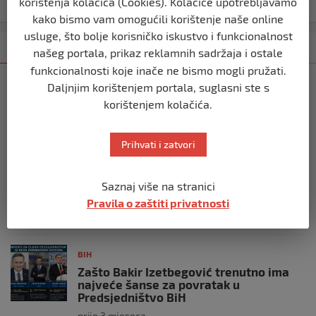
Srbije Aleksandra Vučića
korištenja kolačića (Cookies). Kolačiće upotrebljavamo
kako bismo vam omogućili korištenje naše online
usluge, što bolje korisničko iskustvo i funkcionalnost
Kategorija
Najnovije
Najčitanije
našeg portala, prikaz reklamnih sadržaja i ostale
funkcionalnosti koje inače ne bismo mogli pružati.
BIH
Daljnjim korištenjem portala, suglasni ste s
Ravnopravnost da — politička
korištenjem kolačića.
manipulacija ne
prije 2 mjeseca
Prihvati i zatvori
BIH
Postoje razne špekulacije oko ukidanja
Saznaj više na stranici
OHR-a – šta vi mislite?
Pravila o zaštiti privatnosti
prije 3 mjeseca
BIH
Zašto Bakir Izetbegović trenutno ima
najveće šanse za povratak u
Predsjedništvo BiH
prije 3 mjeseca