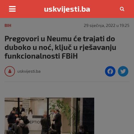
uskvijesti.ba
Skip
to
BIH
29 siječnja, 2022 u 19:25
content
Pregovori u Neumu će trajati do
duboko u noć, ključ u rješavanju
funkcionalnosti FBiH
F
T
uskvijesti.ba
a
c
i
e
e
b
o
o