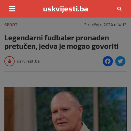
uskvijesti.ba
Skip
to
SPORT
3 siječnja, 2024 u 14:13
content
Legendarni fudbaler pronađen
pretučen, jedva je mogao govoriti
F
T
uskvijesti.ba
a
c
i
e
e
b
o
o
k