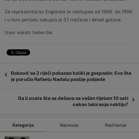
Za reprezentaciju Engleske je nastupao od 1988. do 1998.
i u tom periodu sakupio je 57 mečeva i deset golova.
Izvor vijesti: haber.ba
Navigacija
Đoković sa 2 riječi pokazao koliki je gospodin: Evo šta
objava
je poručio Rafaelu Nadalu poslije pobjede
Da li znate šta se dešava sa vašim tijelom 10 sati
nakon lakiranja noktiju?
Kategorija
Najnovije
Najčitanije