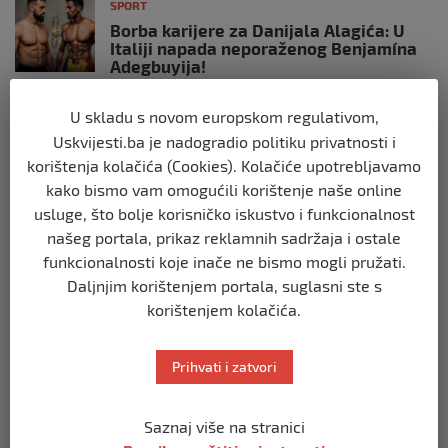
SPORT
Borba karijere za Danijala Alagića: U
Italiji napada neporaženog Benjamína
Adegbuyija!
prije 1 mjesec
U skladu s novom europskom regulativom,
Uskvijesti.ba je nadogradio politiku privatnosti i
SPORT
korištenja kolačića (Cookies). Kolačiće upotrebljavamo
CAZIN SPREMAN ZA SPEKTAKL KUPA
BiH!
kako bismo vam omogućili korištenje naše online
usluge, što bolje korisničko iskustvo i funkcionalnost
prije 3 mjeseca
našeg portala, prikaz reklamnih sadržaja i ostale
funkcionalnosti koje inače ne bismo mogli pružati.
SPORT
Daljnjim korištenjem portala, suglasni ste s
MNK Dječaci sa Une: Ponos Krajine i
drugo mjesto za pamćenje
korištenjem kolačića.
prije 5 mjeseci
Prihvati i zatvori
SPORT
VELIKI DERBI ZA KRAJ SEZONE!
Saznaj više na stranici
prije 5 mjeseci