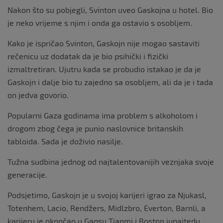
Nakon što su pobjegli, Svinton uveo Gaskojna u hotel. Bio
je neko vrijeme s njim i onda ga ostavio s osobljem.
Kako je ispričao Svinton, Gaskojn nije mogao sastaviti
rečenicu uz dodatak da je bio psihički i fizički
izmaltretiran. Ujutru kada se probudio istakao je da je
Gaskojn i dalje bio tu zajedno sa osobljem, ali da je i tada
on jedva govorio.
Popularni Gaza godinama ima problem s alkoholom i
drogom zbog čega je punio naslovnice britanskih
tabloida. Sada je doživio nasilje.
Tužna sudbina jednog od najtalentovanijih veznjaka svoje
generacije.
Podsjetimo, Gaskojn je u svojoj karijeri igrao za Njukasl,
Totenhem, Lacio, Rendžers, Midlzbro, Everton, Barnli, a
karijeru je okončao u Gansu Tianmi i Boston junajtedu.