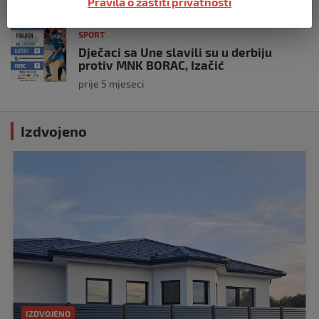
Pravila o zaštiti privatnosti
SPORT
Dječaci sa Une slavili su u derbiju
protiv MNK BORAC, Izačić
prije 5 mjeseci
Izdvojeno
IZDVOJENO