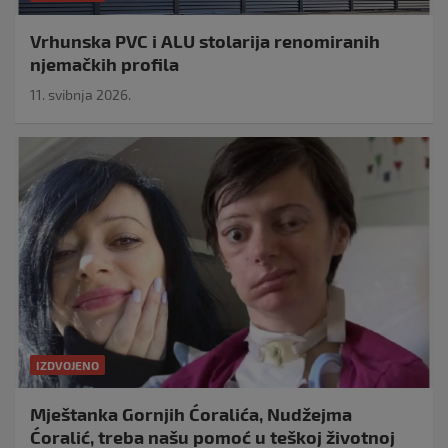
Vrhunska PVC i ALU stolarija renomiranih
njemačkih profila
11. svibnja 2026.
IZDVOJENO
Mještanka Gornjih Ćoralića, Nudžejma
Ćoralić, treba našu pomoć u teškoj životnoj