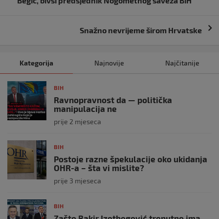
Begić, bivši predsjednik Nogometnog saveza BiH
Snažno nevrijeme širom Hrvatske
Kategorija
Najnovije
Najčitanije
BIH
Ravnopravnost da — politička
manipulacija ne
prije 2 mjeseca
BIH
Postoje razne špekulacije oko ukidanja
OHR-a – šta vi mislite?
prije 3 mjeseca
BIH
Zašto Bakir Izetbegović trenutno ima