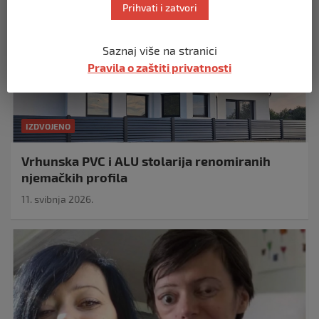
Prihvati i zatvori
Saznaj više na stranici
Pravila o zaštiti privatnosti
IZDVOJENO
Vrhunska PVC i ALU stolarija renomiranih
njemačkih profila
11. svibnja 2026.