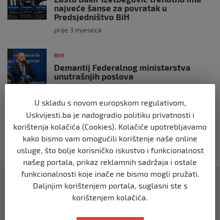
najveće šanse za povratak u
Predsjedništvo BiH
prije 3 mjeseca
BIH
Demantij Federalnog ministarstva
unutrašnjih poslova
prije 5 mjeseci
U skladu s novom europskom regulativom,
Uskvijesti.ba je nadogradio politiku privatnosti i
BIH
korištenja kolačića (Cookies). Kolačiće upotrebljavamo
Akcija SIPA-e: Pretresaju se stambeni i
pomoćni objekti
kako bismo vam omogućili korištenje naše online
prije 5 mjeseci
usluge, što bolje korisničko iskustvo i funkcionalnost
našeg portala, prikaz reklamnih sadržaja i ostale
funkcionalnosti koje inače ne bismo mogli pružati.
Izdvojeno
Daljnjim korištenjem portala, suglasni ste s
korištenjem kolačića.