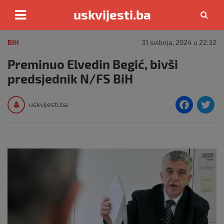
uskvijesti.ba
Skip
to
BIH
31 svibnja, 2024 u 22:32
content
Preminuo Elvedin Begić, bivši
predsjednik N/FS BiH
F
T
uskvijesti.ba
a
c
i
e
e
b
o
o
k