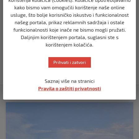
kako bismo vam omogućili korištenje naše online
BIH
usluge, što bolje korisničko iskustvo i funkcionalnost
Demantij Federalnog ministarstva
našeg portala, prikaz reklamnih sadržaja i ostale
unutrašnjih poslova
funkcionalnosti koje inače ne bismo mogli pružati.
prije 5 mjeseci
Daljnjim korištenjem portala, suglasni ste s
korištenjem kolačića.
BIH
Akcija SIPA-e: Pretresaju se stambeni i
Prihvati i zatvori
pomoćni objekti
prije 5 mjeseci
Saznaj više na stranici
Pravila o zaštiti privatnosti
Izdvojeno