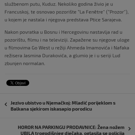
službenom putu, Kuduz. Nekoliko godina živio je u
Francuskoj, te osnovao pozorište “La Fenêtre” (“Prozor”),
u kojem je nastala i njegova predstava Ptice Sarajeva.
Nakon povratka u Bosnu i Hercegovinu nastavlja rad u
pozorištu, filmu i na televiziji. Zapažene su njegove uloge
u filmovima Go West u režiji Ahmeda Imamovića i Nafaka
režisera Jasmina Durakovića, a glumio je i u seriji Lud
zbunjen normalan.
Navigacija
Jezivo ubistvo u Njemačkoj: Mladić porijeklom s
objava
Balkana sjekirom iskasapio porodicu
HOROR NA PARKINGU PRODAVNICE: Žena nožem
UBILA trogodišnjeg dječaka, oglasila se policija