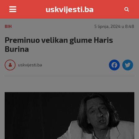
uskvijesti.ba
Skip
to
BIH
5 lipnja, 2024 u 8:48
content
Preminuo velikan glume Haris
Burina
F
T
uskvijesti.ba
a
c
i
e
e
b
o
o
k