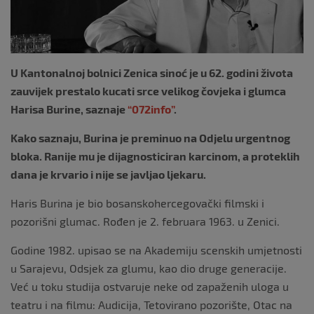
U Kantonalnoj bolnici Zenica sinoć je u 62. godini života
zauvijek prestalo kucati srce velikog čovjeka i glumca
Harisa Burine, saznaje
“072info”
.
Kako saznaju, Burina je preminuo na Odjelu urgentnog
bloka. Ranije mu je dijagnosticiran karcinom, a proteklih
dana je krvario i nije se javljao ljekaru.
Haris Burina je bio bosanskohercegovački filmski i
pozorišni glumac. Rođen je 2. februara 1963. u Zenici.
Godine 1982. upisao se na Akademiju scenskih umjetnosti
u Sarajevu, Odsjek za glumu, kao dio druge generacije.
Već u toku studija ostvaruje neke od zapaženih uloga u
teatru i na filmu: Audicija, Tetovirano pozorište, Otac na